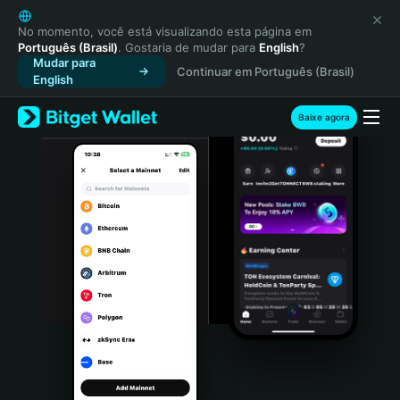
English
日本語
No momento, você está visualizando esta página em
Português (Brasil)
. Gostaria de mudar para
English
?
Tiếng Việt
Mudar para
Continuar em Português (Brasil)
Русский
English
Español (Latinoamérica)
Türkçe
Baixe agora
Italiano
Français
Deutsch
简体中文
繁體中文
Português (Portugal)
Bahasa Indonesia
ภาษาไทย
हिन्दी
বাংলা
Español
Português (Brasil)
Español (Argentina)