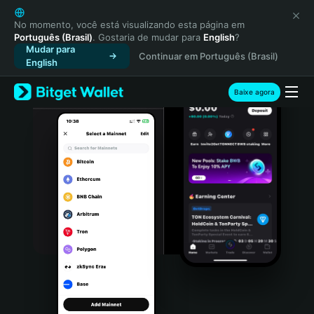
English
日本語
No momento, você está visualizando esta página em
Português (Brasil)
. Gostaria de mudar para
English
?
Tiếng Việt
Mudar para
Continuar em Português (Brasil)
Русский
English
Español (Latinoamérica)
Türkçe
Baixe agora
Italiano
Français
Deutsch
简体中文
繁體中文
Português (Portugal)
Bahasa Indonesia
ภาษาไทย
हिन्दी
বাংলা
Español
Português (Brasil)
Español (Argentina)