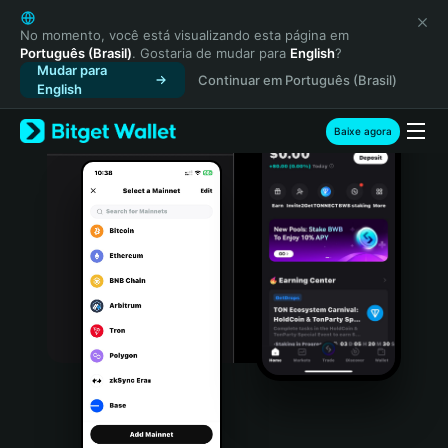
English
日本語
No momento, você está visualizando esta página em
Português (Brasil)
. Gostaria de mudar para
English
?
Tiếng Việt
Mudar para
Continuar em Português (Brasil)
Русский
English
Español (Latinoamérica)
Türkçe
Baixe agora
Italiano
Français
Deutsch
简体中文
繁體中文
Português (Portugal)
Bahasa Indonesia
ภาษาไทย
हिन्दी
বাংলা
Español
Português (Brasil)
Español (Argentina)