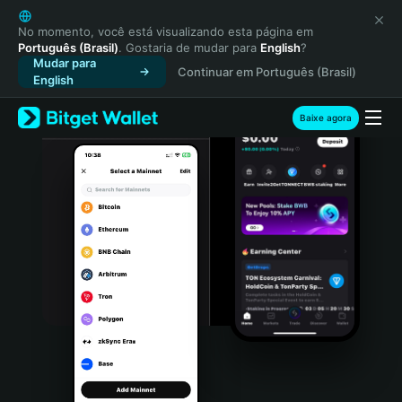
English
日本語
No momento, você está visualizando esta página em
Português (Brasil)
. Gostaria de mudar para
English
?
Tiếng Việt
Mudar para
Continuar em Português (Brasil)
Русский
English
Español (Latinoamérica)
Türkçe
Baixe agora
Italiano
Français
Deutsch
简体中文
繁體中文
Português (Portugal)
Bahasa Indonesia
ภาษาไทย
हिन्दी
বাংলা
Español
Português (Brasil)
Español (Argentina)