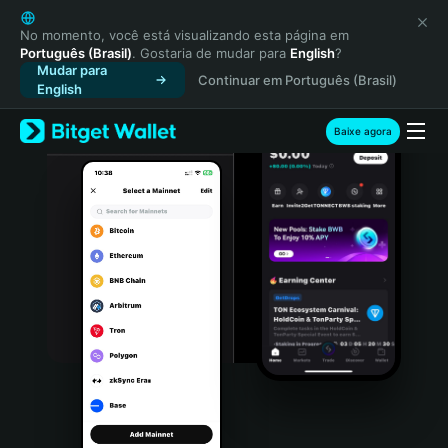
English
日本語
No momento, você está visualizando esta página em
Português (Brasil)
. Gostaria de mudar para
English
?
Tiếng Việt
Mudar para
Continuar em Português (Brasil)
Русский
English
Español (Latinoamérica)
Türkçe
Baixe agora
Italiano
Français
Deutsch
简体中文
繁體中文
Português (Portugal)
Bahasa Indonesia
ภาษาไทย
हिन्दी
বাংলা
Español
Português (Brasil)
Español (Argentina)