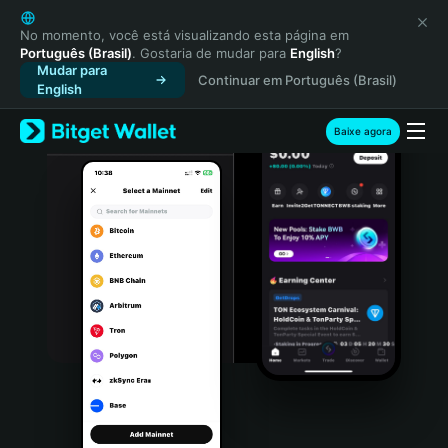
English
日本語
No momento, você está visualizando esta página em
Português (Brasil)
. Gostaria de mudar para
English
?
Tiếng Việt
Mudar para
Continuar em Português (Brasil)
Русский
English
Español (Latinoamérica)
Türkçe
Baixe agora
Italiano
Français
Deutsch
简体中文
繁體中文
Português (Portugal)
Bahasa Indonesia
ภาษาไทย
हिन्दी
বাংলা
Español
Português (Brasil)
Español (Argentina)