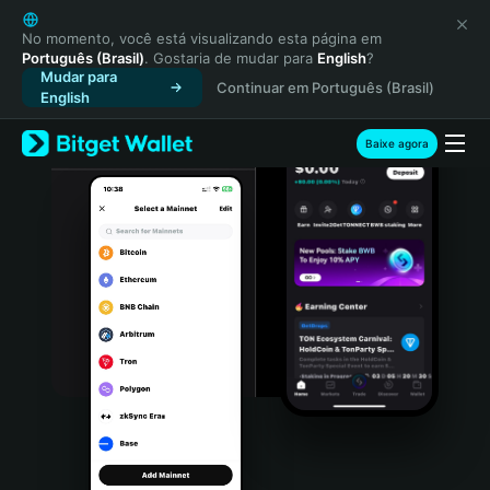
English
日本語
No momento, você está visualizando esta página em
Português (Brasil)
. Gostaria de mudar para
English
?
Tiếng Việt
Mudar para
Continuar em Português (Brasil)
Русский
English
Español (Latinoamérica)
Türkçe
Baixe agora
Italiano
Français
Deutsch
简体中文
繁體中文
Português (Portugal)
Bahasa Indonesia
ภาษาไทย
हिन्दी
বাংলা
Español
Português (Brasil)
Español (Argentina)