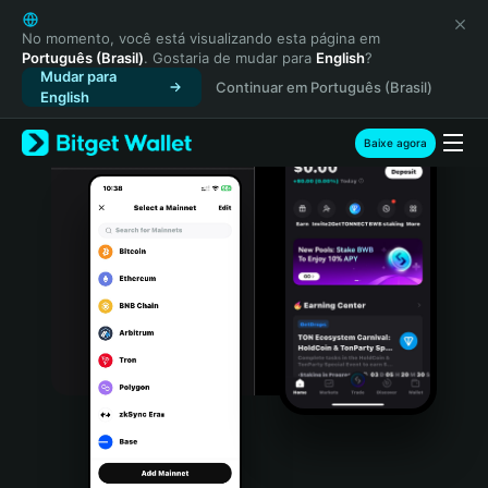
English
日本語
No momento, você está visualizando esta página em
Português (Brasil)
. Gostaria de mudar para
English
?
Tiếng Việt
Mudar para
Continuar em Português (Brasil)
Русский
English
Español (Latinoamérica)
Türkçe
Baixe agora
Italiano
Français
Deutsch
简体中文
繁體中文
Português (Portugal)
Bahasa Indonesia
ภาษาไทย
हिन्दी
বাংলা
Español
Português (Brasil)
Español (Argentina)