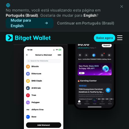
English
日本語
No momento, você está visualizando esta página em
Português (Brasil)
. Gostaria de mudar para
English
?
Tiếng Việt
Mudar para
Continuar em Português (Brasil)
Русский
English
Español (Latinoamérica)
Türkçe
Baixe agora
Italiano
Français
Deutsch
简体中文
繁體中文
Português (Portugal)
Bahasa Indonesia
ภาษาไทย
हिन्दी
বাংলা
Español
Português (Brasil)
Español (Argentina)