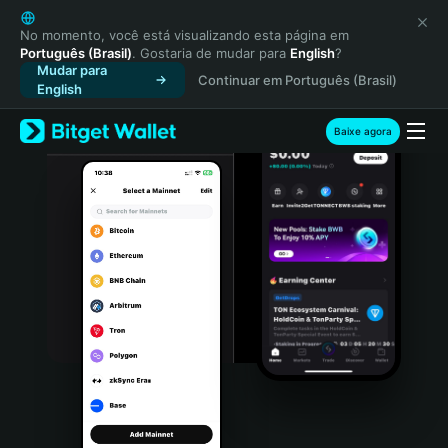
English
日本語
No momento, você está visualizando esta página em
Português (Brasil)
. Gostaria de mudar para
English
?
Tiếng Việt
Mudar para
Continuar em Português (Brasil)
Русский
English
Español (Latinoamérica)
Türkçe
Baixe agora
Italiano
Français
Deutsch
简体中文
繁體中文
Português (Portugal)
Bahasa Indonesia
ภาษาไทย
हिन्दी
বাংলা
Español
Português (Brasil)
Español (Argentina)