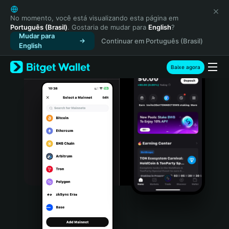
English
日本語
No momento, você está visualizando esta página em
Português (Brasil)
. Gostaria de mudar para
English
?
Tiếng Việt
Mudar para
Continuar em Português (Brasil)
Русский
English
Español (Latinoamérica)
Türkçe
Baixe agora
Italiano
Français
Deutsch
简体中文
繁體中文
Português (Portugal)
Bahasa Indonesia
ภาษาไทย
हिन्दी
বাংলা
Español
Português (Brasil)
Español (Argentina)