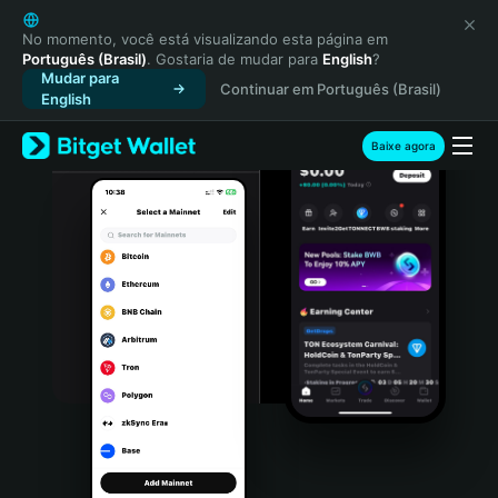
English
日本語
No momento, você está visualizando esta página em
Português (Brasil)
. Gostaria de mudar para
English
?
Tiếng Việt
Mudar para
Continuar em Português (Brasil)
Русский
English
Español (Latinoamérica)
Türkçe
Baixe agora
Italiano
Français
Deutsch
简体中文
繁體中文
Português (Portugal)
Bahasa Indonesia
ภาษาไทย
हिन्दी
বাংলা
Español
Português (Brasil)
Español (Argentina)