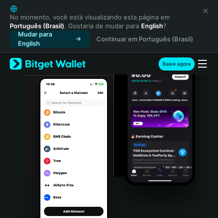
English
日本語
No momento, você está visualizando esta página em
Português (Brasil)
. Gostaria de mudar para
English
?
Tiếng Việt
Mudar para
Continuar em Português (Brasil)
Русский
English
Español (Latinoamérica)
Türkçe
Baixe agora
Italiano
Français
Deutsch
简体中文
繁體中文
Português (Portugal)
Bahasa Indonesia
ภาษาไทย
हिन्दी
বাংলা
Español
Português (Brasil)
Español (Argentina)