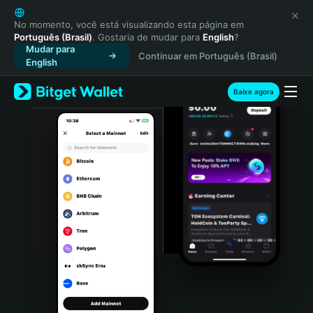
English
日本語
No momento, você está visualizando esta página em
Português (Brasil)
. Gostaria de mudar para
English
?
Tiếng Việt
Mudar para
Continuar em Português (Brasil)
Русский
English
Español (Latinoamérica)
Türkçe
Baixe agora
Italiano
Français
Deutsch
简体中文
繁體中文
Português (Portugal)
Bahasa Indonesia
ภาษาไทย
हिन्दी
বাংলা
Español
Português (Brasil)
Español (Argentina)