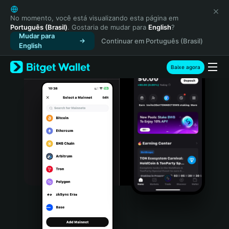
English
日本語
No momento, você está visualizando esta página em
Português (Brasil)
. Gostaria de mudar para
English
?
Tiếng Việt
Mudar para
Continuar em Português (Brasil)
Русский
English
Español (Latinoamérica)
Türkçe
Baixe agora
Italiano
Français
Deutsch
简体中文
繁體中文
Português (Portugal)
Bahasa Indonesia
ภาษาไทย
हिन्दी
বাংলা
Español
Português (Brasil)
Español (Argentina)