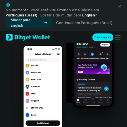
English
日本語
No momento, você está visualizando esta página em
Português (Brasil)
. Gostaria de mudar para
English
?
Tiếng Việt
Mudar para
Continuar em Português (Brasil)
Русский
English
Español (Latinoamérica)
Türkçe
Baixe agora
Italiano
Français
Deutsch
简体中文
繁體中文
Português (Portugal)
Bahasa Indonesia
ภาษาไทย
हिन्दी
বাংলা
Español
Português (Brasil)
Español (Argentina)