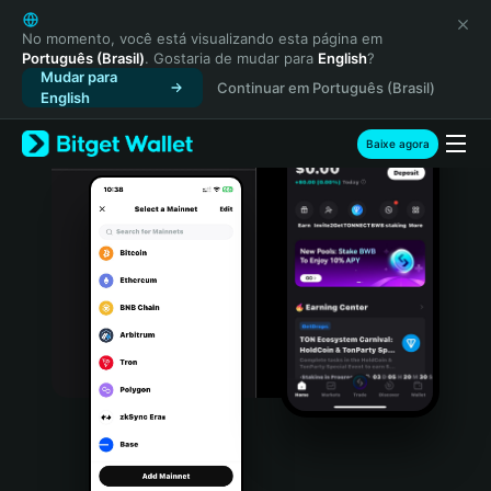
English
日本語
No momento, você está visualizando esta página em
Português (Brasil)
. Gostaria de mudar para
English
?
Tiếng Việt
Mudar para
Continuar em Português (Brasil)
Русский
English
Español (Latinoamérica)
Türkçe
Baixe agora
Italiano
Français
Deutsch
简体中文
繁體中文
Português (Portugal)
Bahasa Indonesia
ภาษาไทย
हिन्दी
বাংলা
Español
Português (Brasil)
Español (Argentina)