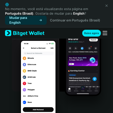
English
日本語
No momento, você está visualizando esta página em
Português (Brasil)
. Gostaria de mudar para
English
?
Tiếng Việt
Mudar para
Continuar em Português (Brasil)
Русский
English
Español (Latinoamérica)
Türkçe
Baixe agora
Italiano
Français
Deutsch
简体中文
繁體中文
Português (Portugal)
Bahasa Indonesia
ภาษาไทย
हिन्दी
বাংলা
Español
Português (Brasil)
Español (Argentina)