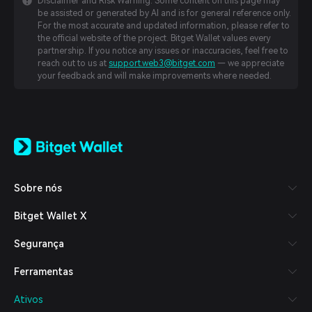
Disclaimer and Risk Warning: Some content on this page may
be assisted or generated by AI and is for general reference only.
For the most accurate and updated information, please refer to
the official website of the project. Bitget Wallet values every
partnership. If you notice any issues or inaccuracies, feel free to
reach out to us at
support.web3@bitget.com
— we appreciate
your feedback and will make improvements where needed.
English
日本語
Tiếng Việt
Русский
Sobre nós
Español (Latinoamérica)
Türkçe
Bitget Wallet X
Italiano
Français
Segurança
Deutsch
简体中文
Ferramentas
繁體中文
Português (Portugal)
Ativos
Bahasa Indonesia