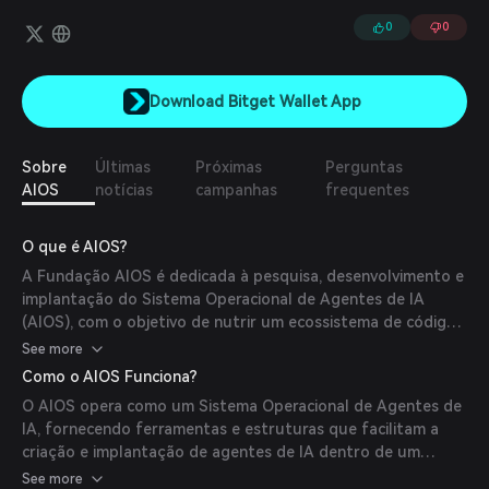
(por exemplo, agendamento, troca de contexto, gerenciamento
de memória, gerenciamento de armazenamento, gerenciamento
0
0
de ferramentas, gerenciamento do SDK do Agente, etc.) durante
o desenvolvimento e implantação de agentes baseados em LLM,
visando um ecossistema AIOS-Agente melhor para
Download Bitget Wallet App
desenvolvedores e usuários de agentes.
Sobre
Últimas
Próximas
Perguntas
AIOS
notícias
campanhas
frequentes
O que é AIOS?
A Fundação AIOS é dedicada à pesquisa, desenvolvimento e
implantação do Sistema Operacional de Agentes de IA
(AIOS), com o objetivo de nutrir um ecossistema de código
aberto para agentes de IA. (
coinbase.com
)
See more
Como o AIOS Funciona?
O AIOS opera como um Sistema Operacional de Agentes de
IA, fornecendo ferramentas e estruturas que facilitam a
criação e implantação de agentes de IA dentro de um
ecossistema de código aberto. (
cryptorank.io
)
See more