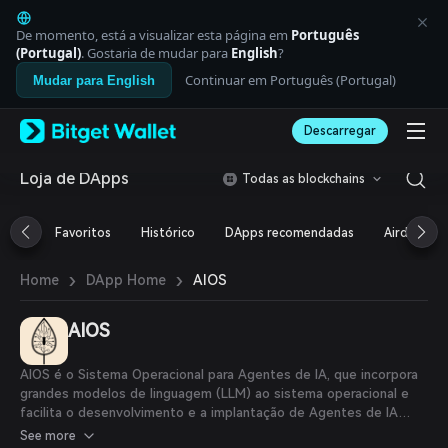
English
日本語
De momento, está a visualizar esta página em
Português
Tiếng Việt
(Portugal)
. Gostaria de mudar para
English
?
Русский
Continuar em Português (Portugal)
Mudar para English
Español (Latinoamérica)
Türkçe
Descarregar
Italiano
Français
Deutsch
Loja de DApps
Todas as blockchains
简体中文
繁體中文
Favoritos
Histórico
DApps recomendadas
Airdrop
Português (Portugal)
Bahasa Indonesia
›
›
AIOS
Home
DApp Home
ภาษาไทย
العربية
हिन्दी
AIOS
বাংলা
Español
AIOS é o Sistema Operacional para Agentes de IA, que incorpora
Português (Brasil)
grandes modelos de linguagem (LLM) ao sistema operacional e
Español (Argentina)
facilita o desenvolvimento e a implantação de Agentes de IA
baseados em LLM. O AIOS foi projetado para resolver problemas
See more