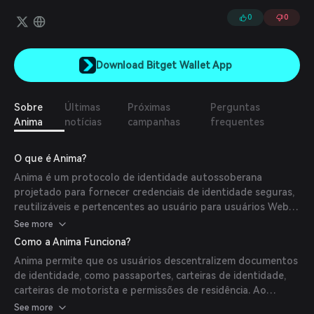
identidade descentralizada para usuários Web3, proporcionando
credenciais de identidade seguras, reutilizáveis e de propriedade
0
0
do usuário.
Download Bitget Wallet App
Sobre
Últimas
Próximas
Perguntas
Anima
notícias
campanhas
frequentes
O que é Anima?
Anima é um protocolo de identidade autossoberana
projetado para fornecer credenciais de identidade seguras,
reutilizáveis e pertencentes ao usuário para usuários Web3.
Seu objetivo é facilitar a identificação instantânea em
See more
plataformas descentralizadas, comunidades e diversos
Como a Anima Funciona?
serviços Web3.
Anima permite que os usuários descentralizem documentos
de identidade, como passaportes, carteiras de identidade,
carteiras de motorista e permissões de residência. Ao
integrar-se com plataformas como a testnet MegaETH,
See more