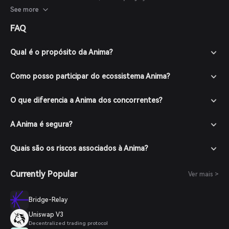
especulativas, e os investidores devem realizar pesquisas
See more
aprofundadas antes de tomar decisões de investimento.
FAQ
Qual é o propósito da Anima?
Como posso participar do ecossistema Anima?
O que diferencia a Anima dos concorrentes?
A Anima é segura?
Quais são os riscos associados à Anima?
Currently Popular
Ver mais >
Bridge-Relay
Uniswap V3
Decentralized trading protocol