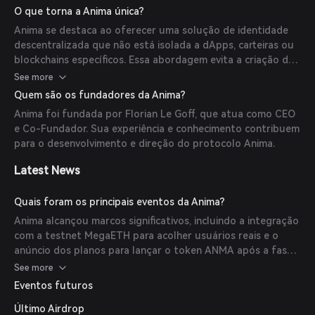
Anima permite que os usuários criem seus NFTs de
O que torna a Anima única?
Reputação, construindo assim sua reputação on-chain.
Anima se destaca ao oferecer uma solução de identidade
descentralizada que não está isolada a dApps, carteiras ou
blockchains específicos. Essa abordagem evita a criação de
múltiplas identidades para cada ecossistema, promovendo
See more
uma reputação on-chain unificada e simplificando a
Quem são os fundadores da Anima?
experiência do usuário.
Anima foi fundada por Florian Le Goff, que atua como CEO
e Co-Fundador. Sua experiência e conhecimento contribuem
para o desenvolvimento e direção do protocolo Anima.
Latest News
Quais foram os principais eventos da Anima?
Anima alcançou marcos significativos, incluindo a integração
com a testnet MegaETH para acolher usuários reais e o
anúncio dos planos para lançar o token ANMA após a fase
Alpha.
See more
Eventos futuros
Último Airdrop