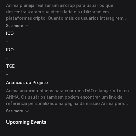
Anima planeja realizar um airdrop para usuários que
descentralizaram sua identidade e a utilizaram em
plataformas cripto. Quanto mais os usuários interagirem
com a Anima, maiores as recompensas que podem esperar.
See more
ICO
-
IDO
-
TGE
-
Anúncios do Projeto
Anima anunciou planos para criar uma DAO e lançar o token
ANMA. Os usuários também podem encontrar um link de
referência personalizado na página da missão Anima para
ganhar recompensas ao convidar outros a criar novas
See more
Animas.
Upcoming Events