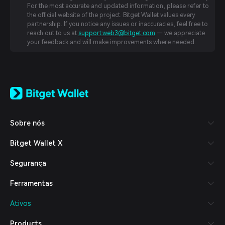
For the most accurate and updated information, please refer to
the official website of the project. Bitget Wallet values every
partnership. If you notice any issues or inaccuracies, feel free to
reach out to us at
support.web3@bitget.com
— we appreciate
your feedback and will make improvements where needed.
English
日本語
Tiếng Việt
Русский
Sobre nós
Español (Latinoamérica)
Türkçe
Bitget Wallet X
Italiano
Français
Segurança
Deutsch
简体中文
Ferramentas
繁體中文
Português (Portugal)
Ativos
Bahasa Indonesia
ภาษาไทย
Products