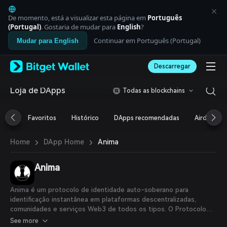
English
日本語
De momento, está a visualizar esta página em
Português
Tiếng Việt
(Portugal)
. Gostaria de mudar para
English
?
Русский
Continuar em Português (Portugal)
Mudar para English
Español (Latinoamérica)
Türkçe
Descarregar
Italiano
Français
Deutsch
Loja de DApps
Todas as blockchains
简体中文
繁體中文
Favoritos
Histórico
DApps recomendadas
Airdrop
Português (Portugal)
Bahasa Indonesia
›
›
Anima
Home
DApp Home
ภาษาไทย
العربية
हिन्दी
Anima
বাংলা
Español
Anima é um protocolo de identidade auto-soberano para
Português (Brasil)
identificação instantânea em plataformas descentralizadas,
Español (Argentina)
comunidades e serviços Web3 de todos os tipos. O Protocolo
Anima foi desenvolvido para servir como a solução definitiva de
See more