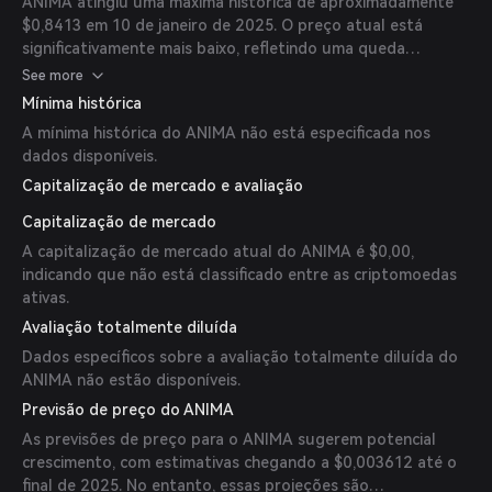
ANIMA atingiu uma máxima histórica de aproximadamente
$0,8413 em 10 de janeiro de 2025. O preço atual está
significativamente mais baixo, refletindo uma queda
substancial desde o pico.
See more
Mínima histórica
A mínima histórica do ANIMA não está especificada nos
dados disponíveis.
Capitalização de mercado e avaliação
Capitalização de mercado
A capitalização de mercado atual do ANIMA é $0,00,
indicando que não está classificado entre as criptomoedas
ativas.
Avaliação totalmente diluída
Dados específicos sobre a avaliação totalmente diluída do
ANIMA não estão disponíveis.
Previsão de preço do ANIMA
As previsões de preço para o ANIMA sugerem potencial
crescimento, com estimativas chegando a $0,003612 até o
final de 2025. No entanto, essas projeções são