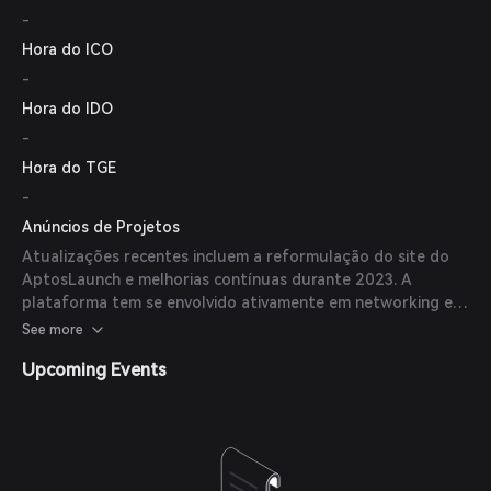
-
Hora do ICO
-
Hora do IDO
-
Hora do TGE
-
Anúncios de Projetos
Atualizações recentes incluem a reformulação do site do
AptosLaunch e melhorias contínuas durante 2023. A
plataforma tem se envolvido ativamente em networking e
participa de iniciativas como o Spaceport no Fórum
See more
AptosLabs.
Upcoming Events