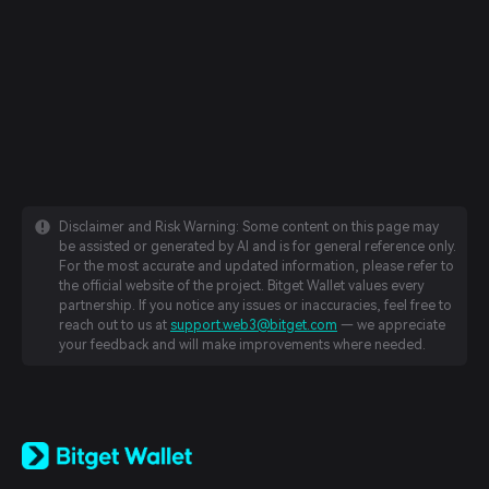
Disclaimer and Risk Warning: Some content on this page may
be assisted or generated by AI and is for general reference only.
For the most accurate and updated information, please refer to
the official website of the project. Bitget Wallet values every
partnership. If you notice any issues or inaccuracies, feel free to
reach out to us at
support.web3@bitget.com
— we appreciate
your feedback and will make improvements where needed.
English
日本語
Tiếng Việt