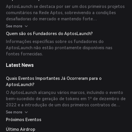
plataforma garante um processo justo e transparente para
AptosLaunch se destaca por ser um dos primeiros projetos
proprietários de projetos e investidores.
comunitários na Rede Aptos, sobrevivendo a condições
desafiadoras do mercado e mantendo forte
desenvolvimento e saúde financeira. Seu slogan, 'mais que
See more
uma Launchpad', sugere casos de uso adicionais atuais e
Quem são os Fundadores do AptosLaunch?
futuros para ALT.
Informações específicas sobre os fundadores do
AptosLaunch não estão prontamente disponíveis nas
fontes fornecidas.
Latest News
Quais Eventos Importantes Já Ocorreram para o
AptosLaunch?
O AptosLaunch alcançou vários marcos, incluindo o evento
bem-sucedido de geração de tokens em 1º de dezembro de
2022 e a introdução de um dos primeiros contratos de
staking composto na Aptos com APY atual de 20%. A
See more
plataforma também estabeleceu parcerias com vários
Próximos Eventos
projetos promissores dentro do ecossistema Aptos.
Último Airdrop