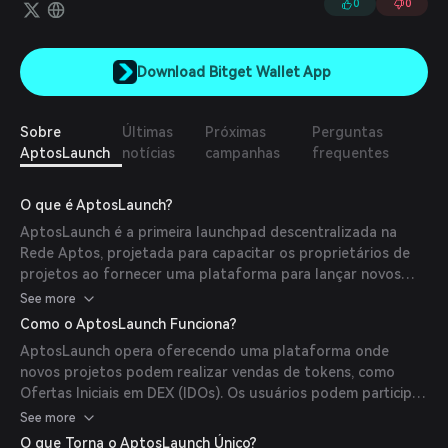
0
0
Download Bitget Wallet App
Sobre
Últimas
Próximas
Perguntas
AptosLaunch
notícias
campanhas
frequentes
O que é AptosLaunch?
AptosLaunch é a primeira launchpad descentralizada na
Rede Aptos, projetada para capacitar os proprietários de
projetos ao fornecer uma plataforma para lançar novos
projetos dentro do ecossistema Aptos. Seu objetivo é
See more
apoiar o crescimento da blockchain Aptos facilitando a
Como o AptosLaunch Funciona?
introdução de projetos inovadores.
AptosLaunch opera oferecendo uma plataforma onde
novos projetos podem realizar vendas de tokens, como
Ofertas Iniciais em DEX (IDOs). Os usuários podem participar
dessas vendas cumprindo critérios específicos, incluindo
See more
possuir ou fazer staking dos Tokens AptosLaunch (ALT). A
O que Torna o AptosLaunch Único?