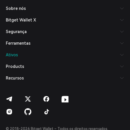
Русский
Sobre nós
Español (Latinoamérica)
Türkçe
Bitget Wallet X
Italiano
Français
Segurança
Deutsch
简体中文
Ferramentas
繁體中文
Português (Portugal)
Ativos
Bahasa Indonesia
ภาษาไทย
Products
العربية
हिन्दी
Recursos
বাংলা
Español
Português (Brasil)
Español (Argentina)
© 2018-2026 Bitget Wallet – Todos os direitos reservados.