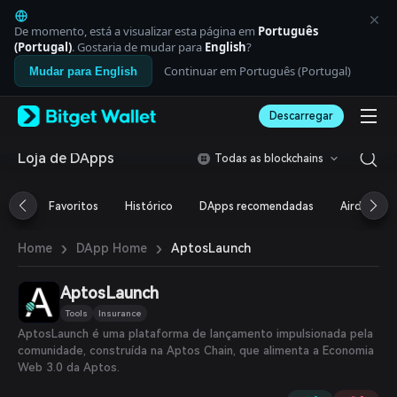
English
日本語
De momento, está a visualizar esta página em
Português
Tiếng Việt
(Portugal)
. Gostaria de mudar para
English
?
Русский
Continuar em Português (Portugal)
Mudar para English
Español (Latinoamérica)
Türkçe
Descarregar
Italiano
Français
Deutsch
Loja de DApps
Todas as blockchains
简体中文
繁體中文
Favoritos
Histórico
DApps recomendadas
Airdrop
Português (Portugal)
Bahasa Indonesia
›
›
AptosLaunch
Home
DApp Home
ภาษาไทย
العربية
हिन्दी
AptosLaunch
বাংলা
Tools
Insurance
Español
AptosLaunch é uma plataforma de lançamento impulsionada pela
Português (Brasil)
comunidade, construída na Aptos Chain, que alimenta a Economia
Español (Argentina)
Web 3.0 da Aptos.