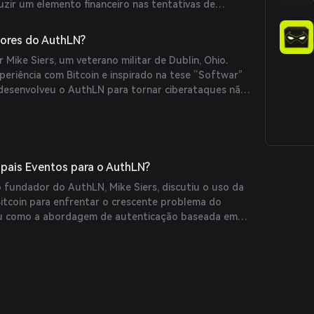
uzir um elemento financeiro nas tentativas de
protege contra invasões não autorizadas, mas
ersegurança de um centro de custos em um modelo
ores do AuthLN?
 de receita.
Mike Siers, um veterano militar de Dublin, Ohio.
eriência com Bitcoin e inspirado na tese “Softwar”
 desenvolveu o AuthLN para tornar ciberataques não
 a Lightning Network do Bitcoin.
ipais Eventos para o AuthLN?
o fundador do AuthLN, Mike Siers, discutiu o uso da
itcoin para enfrentar o crescente problema do
cou como a abordagem de autenticação baseada em
N impõe custos reais aos potenciais atacantes,
egurança de reativa para proativa.