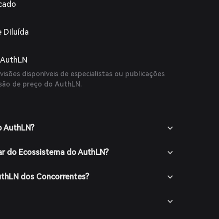
rcado
 Diluída
o AuthLN
isões disponíveis de especialistas ou publicações
visão de preço do AuthLN.
o AuthLN?
ar do Ecossistema do AuthLN?
uthLN dos Concorrentes?