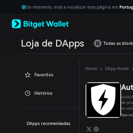
English
De momento, está a visualizar esta página em
Portug
日本語
Tiếng Việt
Русский
Español (Latinoamérica)
Türkçe
Italiano
Loja de DApps
Todas as block
Français
Deutsch
简体中文
繁體中文
›
Home
DApp Home
Português (Portugal)
Favoritos
Bahasa Indonesia
ภาษาไทย
Au
العربية
Histórico
हिन्दी
AuthL
বাংলা
de pro
os usu
Español
aposta
Português (Brasil)
See m
Lightn
Español (Argentina)
DApps recomendadas
creden
AuthLN