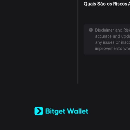
Quais São os Riscos
Disclaimer and Ri
accurate and updat
any issues or inac
improvements whe
English
日本語
Tiếng Việt
Русский
Español (Latinoamérica)
Türkçe
Italiano
Français