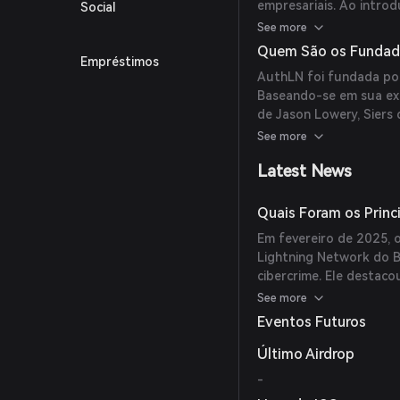
empresariais. Ao introd
Social
acesso, AuthLN não só 
See more
também converte a cib
Quem São os Fundad
Empréstimos
potencialmente gerador
AuthLN foi fundada por 
Baseando-se em sua exp
de Jason Lowery, Siers
lucrativos aproveitando
See more
Latest News
Quais Foram os Princ
Em fevereiro de 2025, 
Lightning Network do B
cibercrime. Ele desta
proof-of-work do AuthL
See more
transformando a cibers
Eventos Futuros
Último Airdrop
-