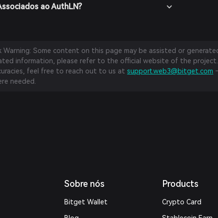
 Associados ao AuthLN?
sk Warning: Some content on this page may be assisted or generated 
ed information, please refer to the official website of the project.
curacies, feel free to reach out to us at
support.web3@bitget.com
—
re needed.
Sobre nós
Products
Bitget Wallet
Crypto Card