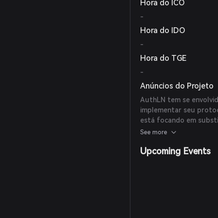
Hora do ICO
-
Hora do IDO
-
Hora do TGE
-
Anúncios do Projeto
AuthLN tem se envolvid
implementar seu proto
está focando em substi
multifatorial e aprimo
See more
sistemas existentes par
Upcoming Events
comprometidas.