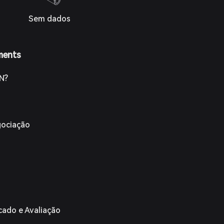
Sem dados
ments
N?
gociação
cado e Avaliação