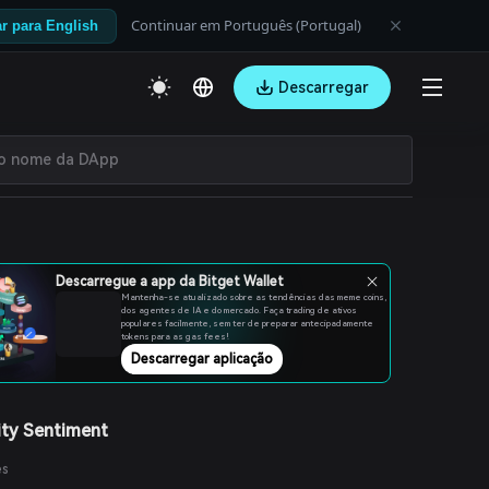
Continuar em Português (Portugal)
r para English
Descarregar
Descarregue a app da Bitget Wallet
Mantenha-se atualizado sobre as tendências das meme coins,
dos agentes de IA e do mercado. Faça trading de ativos
populares facilmente, sem ter de preparar antecipadamente
tokens para as gas fees!
Descarregar aplicação
ty Sentiment
es