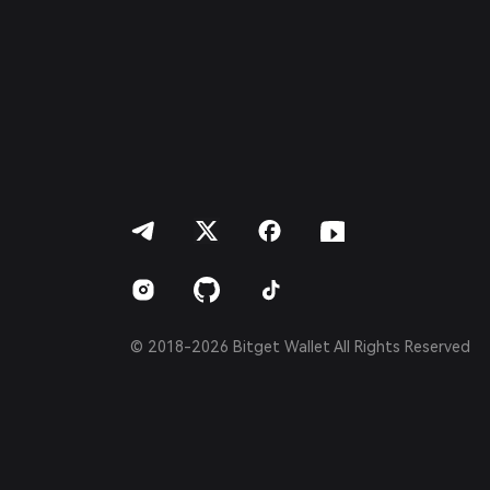
Deutsch
简体中文
繁體中文
Português (Portugal)
Bahasa Indonesia
ภาษาไทย
العربية
हिन्दी
বাংলা
Español
Português (Brasil)
Español (Argentina)
© 2018-2026 Bitget Wallet All Rights Reserved