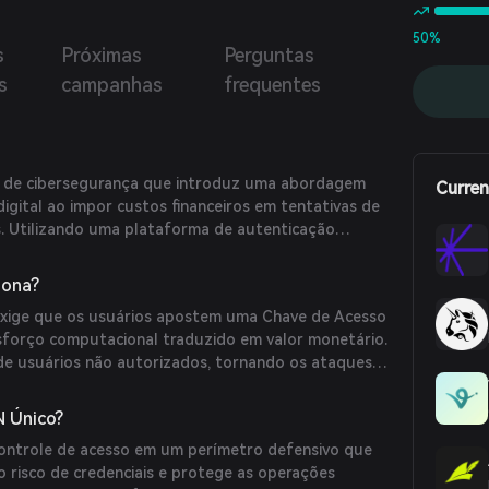
tando assim a postura de segurança das organizações.
50%
s
Próximas
Perguntas
s
campanhas
frequentes
 de cibersegurança que introduz uma abordagem
Curren
igital ao impor custos financeiros em tentativas de
. Utilizando uma plataforma de autenticação
atenteada, AuthLN transfere o ônus econômico
horando assim a postura de segurança das
iona?
xige que os usuários apostem uma Chave de Acesso
forço computacional traduzido em valor monetário.
de usuários não autorizados, tornando os ataques
ivos. O sistema integra-se perfeitamente com os
erenciamento de Identidade e Acesso (IAM),
N Único?
 extra de segurança sem precisar reformular as
ontrole de acesso em um perímetro defensivo que
tes.
o risco de credenciais e protege as operações