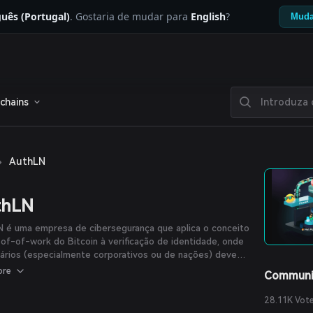
uês (Portugal)
. Gostaria de mudar para
English
?
Muda
chains
›
AuthLN
thLN
N é uma empresa de cibersegurança que aplica o conceito
of-of-work do Bitcoin à verificação de identidade, onde
ários (especialmente corporativos ou de nações) devem
r uma certa quantidade de Bitcoin como garantia via
ore
Communi
ing Network antes de tentar fazer login. Se as
ciais não corresponderem, a garantia é confiscada. A
28.11K Vot
 transfere o ônus econômico para os atacantes,