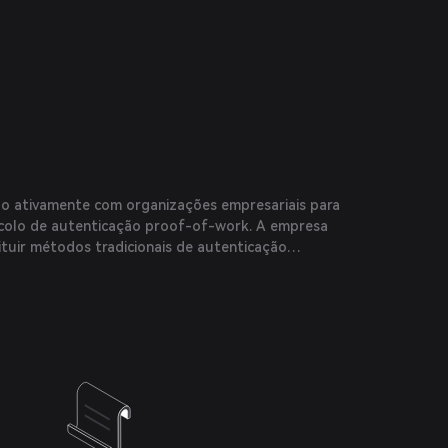
o ativamente com organizações empresariais para
colo de autenticação proof-of-work. A empresa
tuir métodos tradicionais de autenticação
rar as medidas de cibersegurança integrando-se a
a prevenir ataques de força bruta e credenciais