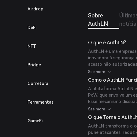
aumen
Airdrop
Sobre
Última
AuthLN
notícia
DeFi
O que é AuthLN?
NFT
AuthLN é uma empresa
inovadora à segurança d
acesso não autorizadas
Bridge
Proof-of-Work (PoW) p
See more
para os atacantes, mel
Como o AuthLN Func
Corretora
organizações.
A plataforma AuthLN e
PoW, que envolve um es
Esse mecanismo dissua
Ferramentas
financeiramente proibit
See more
atuais frameworks de G
O que Torna o AuthL
GameFi
adicionando uma camada
AuthLN transforma o c
infraestruturas existen
pune atacantes, reduz 