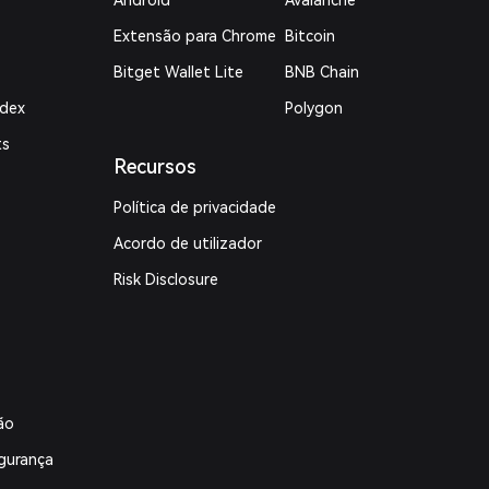
Android
Avalanche
Extensão para Chrome
Bitcoin
Bitget Wallet Lite
BNB Chain
ndex
Polygon
ts
Recursos
Política de privacidade
Acordo de utilizador
Risk Disclosure
ão
gurança