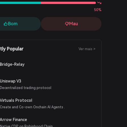
50%
Bom
Mau
tly Popular
Ver mais >
Bridge-Relay
Uniswap V3
Decentralized trading protocol
Virtuals Protocol
Create and Co-own Onchain AI Agents .
Arrow Finance
Native CDP on Robinhood Chain