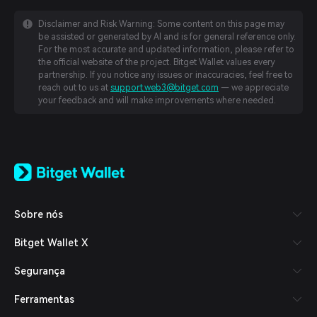
Disclaimer and Risk Warning: Some content on this page may
be assisted or generated by AI and is for general reference only.
For the most accurate and updated information, please refer to
the official website of the project. Bitget Wallet values every
partnership. If you notice any issues or inaccuracies, feel free to
reach out to us at
support.web3@bitget.com
— we appreciate
your feedback and will make improvements where needed.
English
日本語
Tiếng Việt
Русский
Sobre nós
Español (Latinoamérica)
Türkçe
Bitget Wallet X
Italiano
Français
Segurança
Deutsch
简体中文
Ferramentas
繁體中文