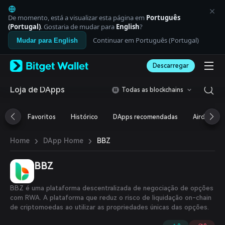
English
日本語
De momento, está a visualizar esta página em
Português
Tiếng Việt
(Portugal)
. Gostaria de mudar para
English
?
Русский
Continuar em Português (Portugal)
Mudar para English
Español (Latinoamérica)
Türkçe
Descarregar
Italiano
Français
Deutsch
Loja de DApps
Todas as blockchains
简体中文
繁體中文
Favoritos
Histórico
DApps recomendadas
Airdrop
Português (Portugal)
Bahasa Indonesia
›
›
BBZ
Home
DApp Home
ภาษาไทย
العربية
हिन्दी
BBZ
বাংলা
Español
BBZ é uma plataforma descentralizada de negociação de opções
Português (Brasil)
com RWA. A plataforma que reduz o risco de liquidação on-chain
Español (Argentina)
de criptomoedas ao utilizar as propriedades únicas das opções.