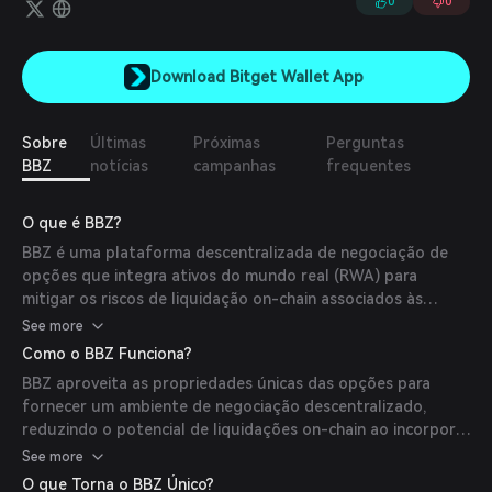
0
0
Download Bitget Wallet App
Sobre
Últimas
Próximas
Perguntas
BBZ
notícias
campanhas
frequentes
O que é BBZ?
BBZ é uma plataforma descentralizada de negociação de
opções que integra ativos do mundo real (RWA) para
mitigar os riscos de liquidação on-chain associados às
criptomoedas.
See more
Como o BBZ Funciona?
BBZ aproveita as propriedades únicas das opções para
fornecer um ambiente de negociação descentralizado,
reduzindo o potencial de liquidações on-chain ao incorporar
ativos do mundo real em sua plataforma.
See more
O que Torna o BBZ Único?