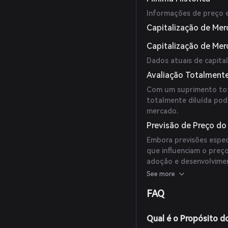
Informações de preço e 
Capitalização de Mer
Capitalização de Me
Dados atuais de capita
Avaliação Totalmente
Com um suprimento tota
totalmente diluída pod
mercado.
Previsão de Preço do
Embora previsões especí
que influenciam o preç
adoção e desenvolvimen
devem realizar pesquis
See more
antes de tomar decisõe
FAQ
Qual é o Propósito d