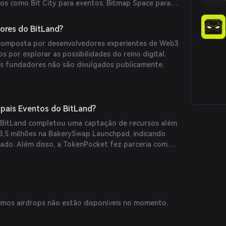
sos como Bit City para eventos, Bitmap Space para
BitLand Builder para criar cenas customizadas.
res do BitLand?
 composta por desenvolvedores experientes de Web3
 por explorar as possibilidades do reino digital.
os fundadores não são divulgados publicamente.
ipais Eventos do BitLand?
BitLand completou uma captação de recursos além
3,5 milhões na BakerySwap Launchpad, indicando
cado. Além disso, a TokenPocket fez parceria com
vagas beta na whitelist, aumentando o engajamento
imos airdrops não estão disponíveis no momento.