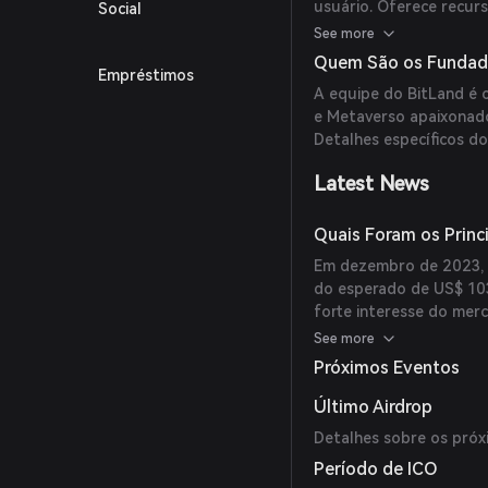
usuário. Oferece recur
Social
áreas personalizadas e 
See more
Quem São os Fundado
Empréstimos
A equipe do BitLand é
e Metaverso apaixonados
Detalhes específicos d
Latest News
Quais Foram os Princ
Em dezembro de 2023, 
do esperado de US$ 10
forte interesse do mer
BitLand para oferecer 
See more
da comunidade.
Próximos Eventos
Último Airdrop
Detalhes sobre os próx
Período de ICO