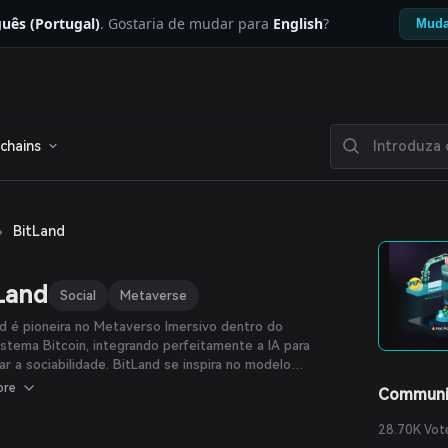
uês (Portugal)
. Gostaria de mudar para
English
?
Muda
chains
›
BitLand
Land
Social
Metaverse
d é pioneira no Metaverso Imersivo dentro do
stema Bitcoin, integrando perfeitamente a IA para
zar a sociabilidade. BitLand se inspira no modelo
lecido pela Decentraland na blockchain Ethereum.
ore
Communi
28.70K Vot