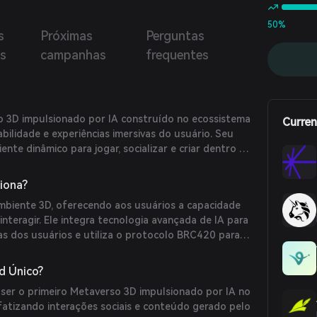
50%
s
Próximas
Perguntas
as
campanhas
frequentes
 3D impulsionado por IA construído no ecossistema
Curren
abilidade e experiências imersivas do usuário. Seu
ente dinâmico para jogar, socializar e criar dentro da
iona?
biente 3D, oferecendo aos usuários a capacidade
 interagir. Ele integra tecnologia avançada de IA para
as dos usuários e utiliza o protocolo BRC420 para
 ativos digitais.
d Único?
 ser o primeiro Metaverso 3D impulsionado por IA no
nfatizando interações sociais e conteúdo gerado pelo