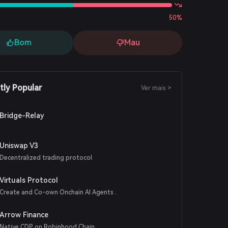
50%
Bom
Mau
tly Popular
Ver mais >
Bridge-Relay
Uniswap V3
Decentralized trading protocol
Virtuals Protocol
Create and Co-own Onchain AI Agents .
Arrow Finance
Native CDP on Robinhood Chain