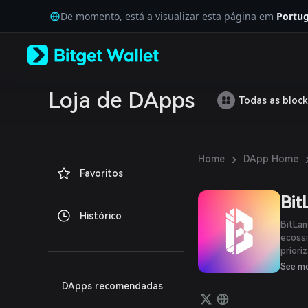
English
De momento, está a visualizar esta página em
Portug
日本語
Tiếng Việt
Русский
Español (Latinoamérica)
Türkçe
Italiano
Loja de DApps
Todas as block
Français
Deutsch
简体中文
繁體中文
›
Home
DApp Home
Português (Portugal)
Favoritos
Bahasa Indonesia
ภาษาไทย
Bit
العربية
Histórico
हिन्दी
BitLan
বাংলা
ecossi
priori
Español
estabe
Português (Brasil)
See m
Español (Argentina)
DApps recomendadas