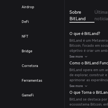
Airdrop
Sobre
Última
BitLand
notíci
DeFi
O que é BitLand?
NFT
BitLand é um Metaverso
Bitcoin, focado em soci
objetivo é criar um ambi
Bridge
rede Bitcoin.
See more
Como o BitLand Func
Corretora
BitLand opera em um am
de explorar, construir e
aprimorar as experiênci
Ferramentas
interações perfeitas com
See more
O que Torna o BitLan
GameFi
BitLand se destaca por
ecossistema Bitcoin, e