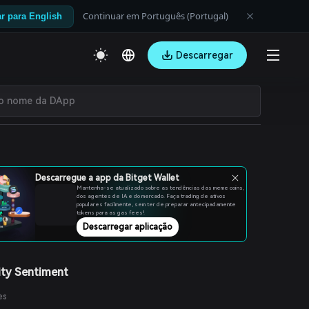
Continuar em Português (Portugal)
r para English
Descarregar
Descarregue a app da Bitget Wallet
Mantenha-se atualizado sobre as tendências das meme coins,
dos agentes de IA e do mercado. Faça trading de ativos
populares facilmente, sem ter de preparar antecipadamente
tokens para as gas fees!
Descarregar aplicação
ty Sentiment
es