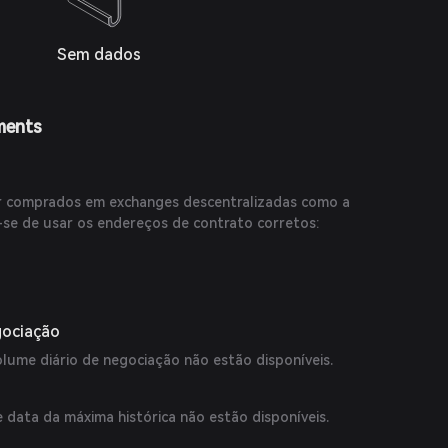
Sem dados
ments
 comprados em exchanges descentralizadas como a
-se de usar os endereços de contrato corretos:
d0421e92a6867e6f007cce0b257475d528885ac173
0:
29583A12C8855D22D6CC07a4.
gociação
olume diário de negociação não estão disponíveis.
 data da máxima histórica não estão disponíveis.