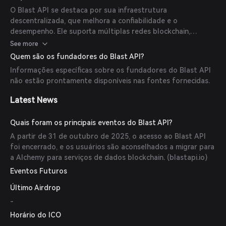
dedicados para redes blockchain suportadas e usar esses
O Blast API se destaca por sua infraestrutura
endpoints para fazer chamadas de API para diversas
descentralizada, que melhora a confiabilidade e o
interações blockchain. A plataforma suporta pagamentos
desempenho. Ele suporta múltiplas redes blockchain,
em stablecoins, proporcionando transparência de custos e
permitindo que desenvolvedores acessem várias cadeias
See more
eficiência. (
blastapi.io
)
através de uma conta unificada e modelo de assinatura. A
Quem são os fundadores do Blast API?
plataforma oferece disponibilidade imediata de dados
Informações específicas sobre os fundadores do Blast API
blockchain totalmente sincronizados, eliminando o longo
não estão prontamente disponíveis nas fontes fornecidas.
processo de configuração e sincronização de nós individuais.
Além disso, o Blast fornece um painel amigável ao usuário e
Latest News
suporta pagamentos em stablecoins, garantindo uma
experiência de uso fácil e fluida. (
blastapi.io
)
Quais foram os principais eventos do Blast API?
A partir de 31 de outubro de 2025, o acesso ao Blast API
foi encerrado, e os usuários são aconselhados a migrar para
a Alchemy para serviços de dados blockchain. (
blastapi.io
)
Eventos Futuros
Último Airdrop
-
Horário do ICO