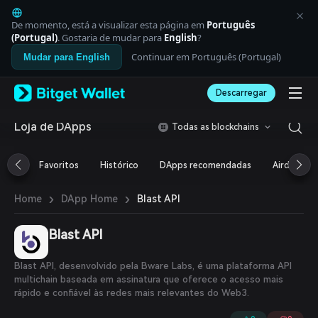
English
日本語
De momento, está a visualizar esta página em
Português
Tiếng Việt
(Portugal)
. Gostaria de mudar para
English
?
Русский
Continuar em Português (Portugal)
Mudar para English
Español (Latinoamérica)
Türkçe
Descarregar
Italiano
Français
Deutsch
Loja de DApps
Todas as blockchains
简体中文
繁體中文
Favoritos
Histórico
DApps recomendadas
Airdrop
Português (Portugal)
Bahasa Indonesia
›
›
Blast API
Home
DApp Home
ภาษาไทย
العربية
हिन्दी
Blast API
বাংলা
Español
Blast API, desenvolvido pela Bware Labs, é uma plataforma API
Português (Brasil)
multichain baseada em assinatura que oferece o acesso mais
Español (Argentina)
rápido e confiável às redes mais relevantes do Web3.