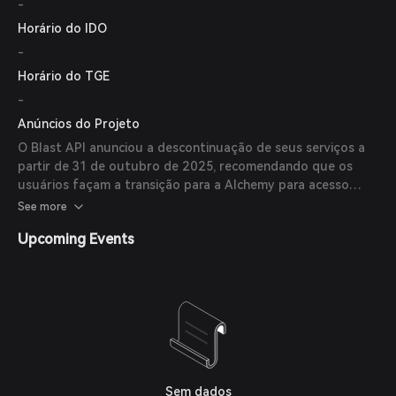
-
Horário do IDO
-
Horário do TGE
-
Anúncios do Projeto
O Blast API anunciou a descontinuação de seus serviços a
partir de 31 de outubro de 2025, recomendando que os
usuários façam a transição para a Alchemy para acesso
contínuo aos dados blockchain. (
blastapi.io
)
See more
Upcoming Events
Sem dados