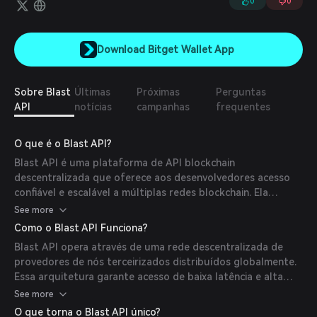
0
0
Download Bitget Wallet App
Sobre Blast
Últimas
Próximas
Perguntas
API
notícias
campanhas
frequentes
O que é o Blast API?
Blast API é uma plataforma de API blockchain
descentralizada que oferece aos desenvolvedores acesso
confiável e escalável a múltiplas redes blockchain. Ela
oferece serviços de Remote Procedure Call (RPC) de alto
See more
desempenho, possibilitando interação eficiente com
Como o Blast API Funciona?
blockchains como Ethereum, Bitcoin e EOS. A missão do
Blast API opera através de uma rede descentralizada de
Blast API é simplificar o desenvolvimento blockchain ao
provedores de nós terceirizados distribuídos globalmente.
oferecer acesso imediato a dados blockchain através de
Essa arquitetura garante acesso de baixa latência e alta
endpoints dedicados, eliminando a necessidade de os
confiabilidade aos dados blockchain. Os desenvolvedores
See more
desenvolvedores gerenciarem sua própria infraestrutura de
podem criar projetos na plataforma Blast, gerar endpoints
nós. (
blastapi.io
)
O que torna o Blast API único?