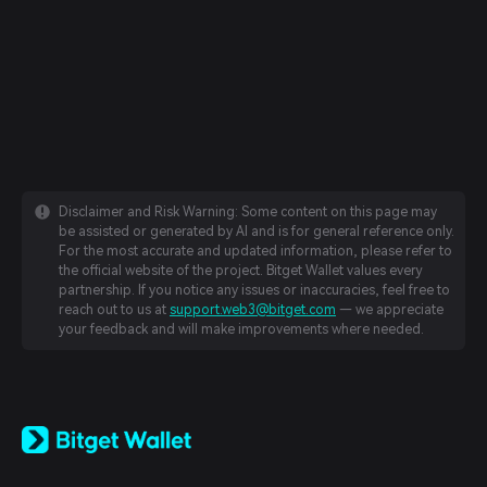
Disclaimer and Risk Warning: Some content on this page may
be assisted or generated by AI and is for general reference only.
For the most accurate and updated information, please refer to
the official website of the project. Bitget Wallet values every
partnership. If you notice any issues or inaccuracies, feel free to
reach out to us at
support.web3@bitget.com
— we appreciate
your feedback and will make improvements where needed.
English
日本語
Tiếng Việt
Русский