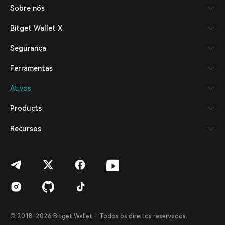
Sobre nós
Español (Latinoamérica)
Türkçe
Bitget Wallet X
Italiano
Français
Segurança
Deutsch
简体中文
Ferramentas
繁體中文
Português (Portugal)
Ativos
Bahasa Indonesia
ภาษาไทย
Products
العربية
हिन्दी
Recursos
বাংলা
Español
Português (Brasil)
Español (Argentina)
© 2018-2026 Bitget Wallet – Todos os direitos reservados.