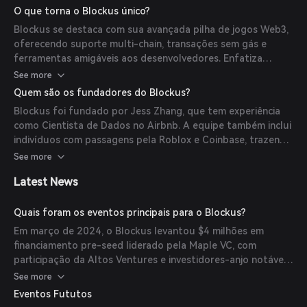
conformidade e capacidades abrangentes de análise e
O que torna o Blockus único?
monitoramento.
Blockus se destaca com sua avançada pilha de jogos Web3,
oferecendo suporte multi-chain, transações sem gás e
ferramentas amigáveis aos desenvolvedores. Enfatiza
segurança, conformidade e escalabilidade, permitindo que
See more
estúdios de jogos se concentrem em criar experiências de
Quem são os fundadores do Blockus?
jogabilidade envolventes.
Blockus foi fundado por Jess Zhang, que tem experiência
como Cientista de Dados no Airbnb. A equipe também inclui
indivíduos com passagens pela Roblox e Coinbase, trazendo
coletivamente mais de uma década de experiência na
See more
construção de produtos que gerenciaram ativos e volumes
Latest News
significativos de pagamentos.
Quais foram os eventos principais para o Blockus?
Em março de 2024, o Blockus levantou $4 milhões em
financiamento pre-seed liderado pela Maple VC, com
participação da Altos Ventures e investidores-anjo notáveis.
Esse financiamento ocorreu após sua participação na
See more
aceleradora a16z Crypto Startup.
Eventos Fututos