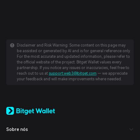
Disclaimer and Risk Warning: Some content on this page may
be assisted or generated by AI and is for general reference only.
For the most accurate and updated information, please refer to
the official website of the project. Bitget Wallet values every
partnership. If you notice any issues or inaccuracies, feel free to
reach out to us at
support.web3@bitget.com
— we appreciate
your feedback and will make improvements where needed.
English
日本語
Tiếng Việt
Русский
Sobre nós
Español (Latinoamérica)
Türkçe