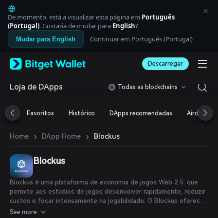
English
日本語
De momento, está a visualizar esta página em
Português
Tiếng Việt
(Portugal)
. Gostaria de mudar para
English
?
Русский
Continuar em Português (Portugal)
Mudar para English
Español (Latinoamérica)
Türkçe
Descarregar
Italiano
Français
Deutsch
Loja de DApps
Todas as blockchains
简体中文
繁體中文
Favoritos
Histórico
DApps recomendadas
Airdrop
Português (Portugal)
Bahasa Indonesia
›
›
Blockus
Home
DApp Home
ภาษาไทย
العربية
हिन्दी
Blockus
বাংলা
Español
Blockus é uma plataforma de economia de jogos Web 2.5, que
Português (Brasil)
permite aos estúdios de jogos desenvolver rapidamente, reduzir
Español (Argentina)
custos e focar intensamente na jogabilidade. O Blockus oferece
pagamentos integrados de forma fluida com fiat e criptomoedas,
See more