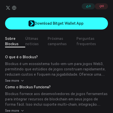
vitrine de NFTs + staking, além de gestão de contas e carteiras.
0
0
Download Bitget Wallet App
Sobre
Últimas
Próximas
Perguntas
Blockus
notícias
campanhas
frequentes
O que é o Blockus?
Blockus é um ecossistema tudo-em-um para jogos Web3,
permitindo que estúdios de jogos construam rapidamente,
reduzam custos e foquem na jogabilidade. Oferece uma
carteira integrada como serviço, um marketplace NFT
See more
proprietário e suporte para pagamentos tanto em fiat
Como o Blockus Funciona?
quanto em criptomoedas.
Blockus fornece aos desenvolvedores de jogos ferramentas
para integrar recursos de blockchain em seus jogos de
forma fácil. Isso inclui suporte multi-chain, integração
perfeita entre plataformas, medidas globais de
See more