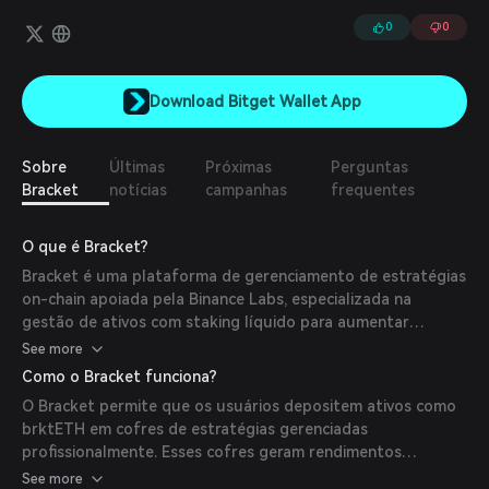
fora do dinheiro.
0
0
Download Bitget Wallet App
Sobre
Últimas
Próximas
Perguntas
Bracket
notícias
campanhas
frequentes
O que é Bracket?
Bracket é uma plataforma de gerenciamento de estratégias
on-chain apoiada pela Binance Labs, especializada na
gestão de ativos com staking líquido para aumentar
rendimentos. Ela conecta detentores de Ethereum (ETH) e
See more
Token de Staking Líquido (LST) com oportunidades de
Como o Bracket funciona?
negociação de alto rendimento, fornecendo uma via segura
O Bracket permite que os usuários depositem ativos como
para otimizar recompensas de staking.
brktETH em cofres de estratégias gerenciadas
profissionalmente. Esses cofres geram rendimentos
aprimorados através de uma combinação dos retornos
See more