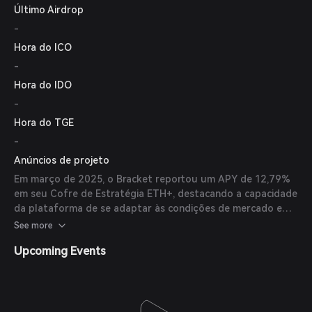
Último Airdrop
plataforma permite que usuários depositem brktETH em
cofres de estratégias gerenciadas profissionalmente para
-
obter retornos incrementados denominados ETH+.
Hora do ICO
-
Hora do IDO
-
Hora do TGE
-
Anúncios de projeto
Em março de 2025, o Bracket reportou um APY de 12,79%
em seu Cofre de Estratégia ETH+, destacando a capacidade
da plataforma de se adaptar às condições de mercado e
fornecer estratégias de rendimento real gerenciadas por
See more
gestores de ativos profissionais.
Upcoming Events