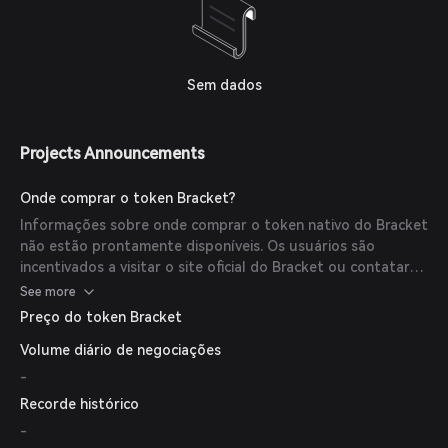
Sem dados
Projects Announcements
Onde comprar o token Bracket?
Informações sobre onde comprar o token nativo do Bracket
não estão prontamente disponíveis. Os usuários são
incentivados a visitar o site oficial do Bracket ou contatar
seus canais de suporte para obter as informações mais
See more
precisas e atualizadas.
Preço do token Bracket
Volume diário de negociações
-
Recorde histórico
-