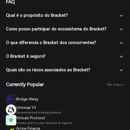
FAQ
as instruções na tela. Certifique-se de proteger sua conta
com uma senha forte.
Financie sua carteira: Deposite fundos em sua carteira
Qual é o propósito do Bracket?
Bitget transferindo criptomoedas ou comprando cripto
com moeda fiduciária através dos métodos de pagamento
Como posso participar do ecossistema do Bracket?
suportados.
Navegue até o mercado: Na carteira Bitget, vá até a seção
O que diferencia o Bracket dos concorrentes?
de mercado e pesquise por token Bracket para ver os pares
de negociação disponíveis.
O Bracket é seguro?
Faça seu pedido: Selecione o par de negociação desejado
(por exemplo, token Bracket/USDT), insira a quantidade que
deseja comprar e confirme seu pedido. Uma vez concluída a
Quais são os riscos associados ao Bracket?
transação, o token Bracket será adicionado à sua carteira.
Currently Popular
Ver mais >
Bridge-Relay
Uniswap V3
Decentralized trading protocol
Virtuals Protocol
Create and Co-own Onchain AI Agents .
Arrow Finance