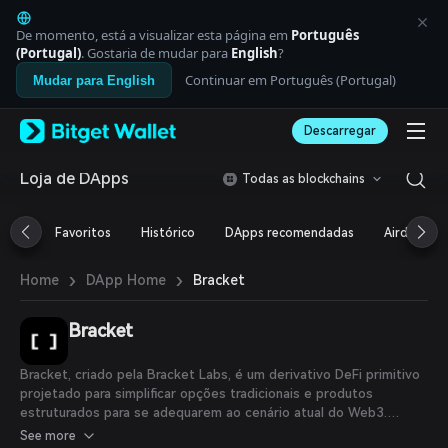
English
日本語
De momento, está a visualizar esta página em
Português
Tiếng Việt
(Portugal)
. Gostaria de mudar para
English
?
Русский
Continuar em Português (Portugal)
Mudar para English
Español (Latinoamérica)
Türkçe
Descarregar
Italiano
Français
Deutsch
Loja de DApps
Todas as blockchains
简体中文
繁體中文
Favoritos
Histórico
DApps recomendadas
Airdrop
Português (Portugal)
Bahasa Indonesia
›
›
Bracket
Home
DApp Home
ภาษาไทย
العربية
हिन्दी
Bracket
বাংলা
Español
Bracket, criado pela Bracket Labs, é um derivativo DeFi primitivo
Português (Brasil)
projetado para simplificar opções tradicionais e produtos
Español (Argentina)
estruturados para se adequarem ao cenário atual do Web3.
Brackets são faixas de payoff semelhantes a spreads de opções
See more