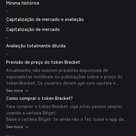
Mínima histórica
-
Capitalização de mercado e avaliação
Capitalização de mercado
-
Avaliação totalmente diluída
-
Previsão de preço do token Bracket
Atualmente, não existem previsões disponíveis de
especialistas confiáveis ou publicações sobre o preço do
token Bracket. Os usuários devem agir com cautela e
realizar pesquisas aprofundadas antes de tomar decisões
See more
de investimento.
Como comprar o token Bracket?
Para comprar o token Bracket, siga estes passos simples
usando a carteira Bitget:
Baixe a carteira Bitget: Se ainda não o fez, baixe o app da
carteira Bitget no site oficial ou na loja de aplicativos.
See more
Crie uma conta: Abra o app e crie uma nova conta seguindo