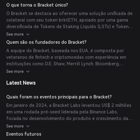
nativos do ETH, recompensas agregadas de blocos de
O que torna o Bracket único?
staking e incentivos adicionais, como os tokens [BARS] e
O Bracket se destaca ao oferecer uma solução unificada de
pontos LRT do Bracket. A plataforma garante
colateral com seu token brktETH, apoiado por uma gama
transparência e segurança por meio de recursos como
diversificada de Tokens de Staking Líquido (LSTs) e Tokens
Carteiras Gerenciadas por Políticas e relatórios detalhados.
de Restaking Líquido (LRTs). Esse design promove a
See more
fungibilidade e melhora a eficiência do colateral para
Quem são os fundadores do Bracket?
participantes de DeFi. Além disso, a abordagem do Bracket
A equipe do Bracket, baseada nos EUA, é composta por
inclui visualizações transparentes multi-cofre dos ativos e
veteranos de fintech e criptomoedas com experiência em
exposições subjacentes, proporcionando aos usuários
instituições como D.E. Shaw, Merrill Lynch, Bloomberg,
insights claros sobre seus investimentos.
Barclays, Consensys e DeerCreek. A experiência coletiva
See more
deles impulsiona a missão da plataforma de criar
Latest News
experiências intuitivas de DeFi e produtos financeiros
inovadores.
Quais foram os eventos principais para o Bracket?
Em janeiro de 2024, a Bracket Labs levantou US$ 2 milhões
em uma rodada pré-seed liderada pela Binance Labs,
focada no desenvolvimento do produto e crescimento da
comunidade. Em janeiro de 2025, o Bracket lançou sua
See more
plataforma principal de gerenciamento de estratégias,
Eventos futuros
marcando a Fase II do seu roadmap de produto. Esta