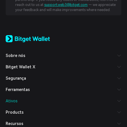
reach out to us at
support.web3@bitget.com
— we appreciate
your feedback and will make improvements where needed.
English
日本語
Tiếng Việt
Русский
Sobre nós
Español (Latinoamérica)
Türkçe
Bitget Wallet X
Italiano
Français
Segurança
Deutsch
简体中文
Ferramentas
繁體中文
Português (Portugal)
Ativos
Bahasa Indonesia
ภาษาไทย
Products
العربية
हिन्दी
Recursos