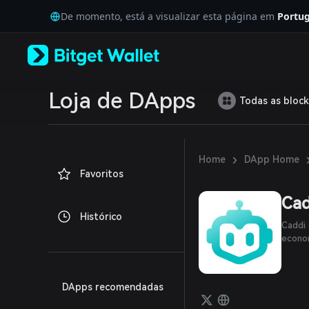
English
De momento, está a visualizar esta página em
Portug
日本語
Tiếng Việt
Русский
Español (Latinoamérica)
Türkçe
Italiano
Loja de DApps
Todas as block
Français
Deutsch
简体中文
繁體中文
›
Home
DApp Home
Português (Portugal)
Favoritos
Bahasa Indonesia
ภาษาไทย
Cad
العربية
Histórico
हिन्दी
Caddi 
বাংলা
econom
Español
Português (Brasil)
Español (Argentina)
DApps recomendadas