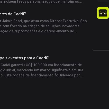
ivas incluem feeds personalizados que mantêm os
obre as tendências do mercado, uma extensão de
rápido às funcionalidades de negociação e
res da Caddi?
m múltiplas bolsas, oferecendo uma experiência
r Jaimin Patel, que atua como Diretor Executivo. Sob
 diversos ativos cripto.
sa tem focado na criação de soluções inovadoras
ociação de criptomoedas e o gerenciamento de
ipais eventos para a Caddi?
 Caddi garantiu US$ 100.000 em financiamento de
ágio inicial, marcando um marco significativo em sua
to. Esta rodada de financiamento foi liderada por
 Orange DAO e Outlier Ventures, destacando a
otencial da Caddi no espaço de negociação de