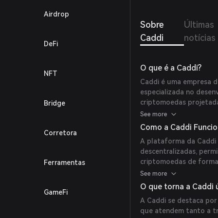
Airdrop
Sobre
Últimas
Caddi
notícias
DeFi
O que é a Caddi?
NFT
Caddi é uma empresa d
especializada no dese
criptomoedas projetada
Bridge
gerenciável. Sua plata
See more
personalizados e exten
Como a Caddi Funcio
Corretora
aplicação para gráficos
A plataforma da Caddi 
os traders negociem, 
descentralizadas, perm
centralizadas e descent
criptomoedas de forma 
Ferramentas
rápidos, gerenciamento
See more
simplifica o processo d
O que torna a Caddi 
GameFi
usuários monitorar e e
A Caddi se destaca po
que atendem tanto a tr