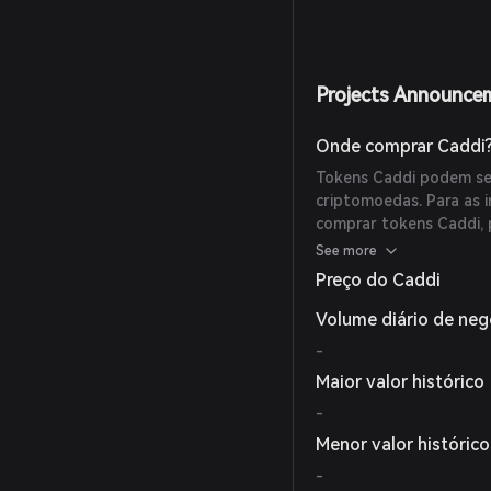
Projects Announce
Onde comprar Caddi
Tokens Caddi podem se
criptomoedas. Para as 
comprar tokens Caddi, p
exchanges de criptomoe
See more
Preço do Caddi
Volume diário de ne
-
Maior valor histórico
-
Menor valor histórico
-