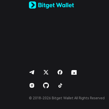
Español (Latinoamérica)
Türkçe
Italiano
Français
Deutsch
简体中文
繁體中文
Português (Portugal)
Bahasa Indonesia
ภาษาไทย
العربية
हिन्दी
বাংলা
Español
Português (Brasil)
Español (Argentina)
© 2018-2026 Bitget Wallet All Rights Reserved