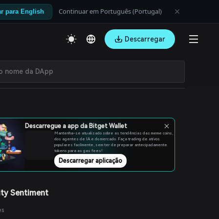
Continuar em Português (Portugal)
r para English
Descarregar
Descarregue a app da Bitget Wallet
Mantenha-se atualizado sobre as tendências das meme coins,
dos agentes de IA e do mercado. Faça trading de ativos
populares facilmente, sem ter de preparar antecipadamente
tokens para as gas fees!
Descarregar aplicação
ty Sentiment
es