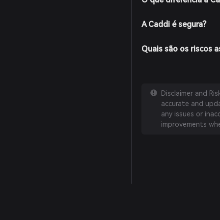
A Caddi é segura?
Quais são os riscos 
Disclaimer and Ri
accurate and updat
any issues or inac
improvements whe
English
日本語
Tiếng Việt
Русский