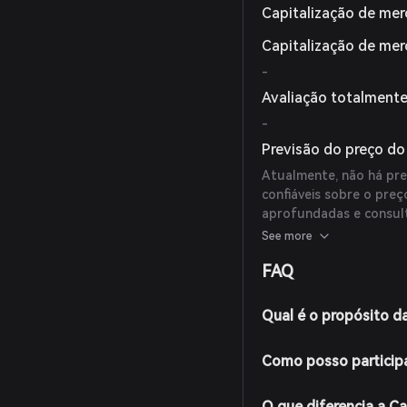
Capitalização de mer
Capitalização de me
-
Avaliação totalmente
-
Previsão do preço do
Atualmente, não há prev
confiáveis sobre o pre
aprofundadas e consult
de investimento.
See more
FAQ
Qual é o propósito d
Como posso particip
O que diferencia a C