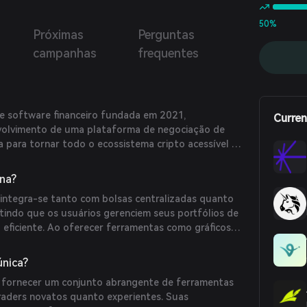
50%
Próximas
Perguntas
campanhas
frequentes
e software financeiro fundada em 2021,
Curren
nvolvimento de uma plataforma de negociação de
 para tornar todo o ecossistema cripto acessível e
forma oferece gerenciamento de portfólio, feeds
sões de navegador, suportando interfaces de
na?
 rápidos, ordens e negociação DEX. Isso permite que
integra-se tanto com bolsas centralizadas quanto
acompanhem e gerenciem investimentos em bolsas
itindo que os usuários gerenciem seus portfólios de
ralizadas, fornecendo acesso a milhares de tokens.
eficiente. Ao oferecer ferramentas como gráficos
 de ordens e interfaces de negociação DEX, a Caddi
e negociação, tornando mais acessível para os
única?
xecutar negociações em várias plataformas.
r fornecer um conjunto abrangente de ferramentas
aders novatos quanto experientes. Suas