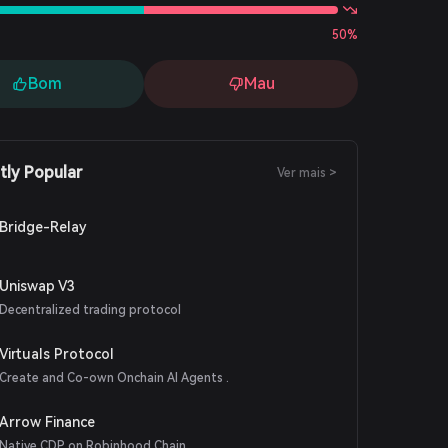
50%
Bom
Mau
tly Popular
Ver mais >
Bridge-Relay
Uniswap V3
Decentralized trading protocol
Virtuals Protocol
Create and Co-own Onchain AI Agents .
Arrow Finance
Native CDP on Robinhood Chain