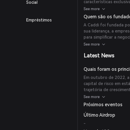
características exclus
Social
usuários informados s
See more
navegador para acesso 
Quem são os fundado
Empréstimos
integração perfeita co
A Caddi foi fundada po
unificada para gerenciar
sua liderança, a empre
para simplificar a neg
portfólios.
See more
Latest News
Quais foram os princ
Em outubro de 2022, a
capital de risco em est
trajetória de crescimen
investidores incluindo
See more
confiança na visão e p
Próximos eventos
criptomoedas.
Último Airdrop
-