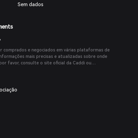
Sem dados
ments
?
r comprados e negociados em várias plataformas de
informações mais precisas e atualizadas sobre onde
or favor, consulte o site oficial da Caddi ou
das confiáveis.
gociação