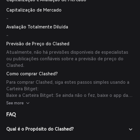
Capitalização de Mercado
-
Avaliação Totalmente Diluída
-
Previsão de Preço do Clashed
Atualmente, não há previsões disponíveis de especialistas
ou publicações confiáveis sobre a previsão de preço do
Clashed.
Como comprar Clashed?
Para comprar Clashed, siga estes passos simples usando a
Carteira Bitget:
Baixe a Carteira Bitget: Se ainda não o fez, baixe o app da
Carteira Bitget no site oficial ou na loja de aplicativos.
See more
Crie uma Conta: Abra o app e crie uma nova conta seguindo
FAQ
as instruções na tela. Assegure-se de proteger sua conta
com uma senha forte.
Financie Sua Carteira: Deposite fundos na sua Carteira
Qual é o Propósito do Clashed?
Bitget transferindo criptomoedas ou comprando cripto