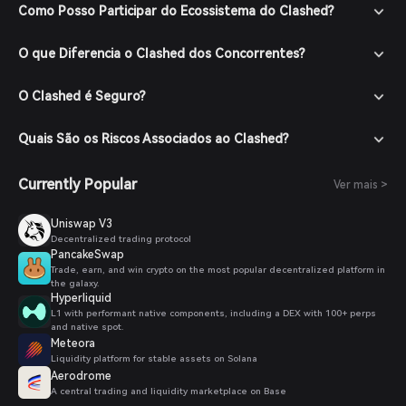
com moeda fiduciária através dos métodos de pagamento
Como Posso Participar do Ecossistema do Clashed?
suportados.
Navegue pelo Mercado: Na Carteira Bitget, vá até a seção
O que Diferencia o Clashed dos Concorrentes?
de mercado e procure por Clashed para ver os pares de
negociação disponíveis.
O Clashed é Seguro?
Faça seu Pedido: Selecione o par de negociação desejado
(ex: Clashed/USDT), insira a quantidade que deseja comprar
e confirme seu pedido. Após a transação, o Clashed será
Quais São os Riscos Associados ao Clashed?
adicionado à sua carteira.
Currently Popular
Ver mais >
Uniswap V3
Decentralized trading protocol
PancakeSwap
Trade, earn, and win crypto on the most popular decentralized platform in
the galaxy.
Hyperliquid
L1 with performant native components, including a DEX with 100+ perps
and native spot.
Meteora
Liquidity platform for stable assets on Solana
Aerodrome
A central trading and liquidity marketplace on Base