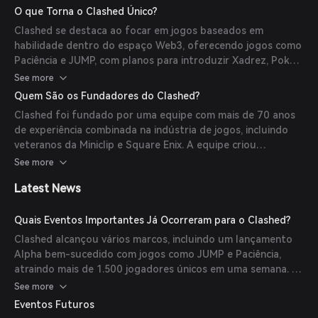
semelhantes, garantindo competição justa. Os jogadores
O que Torna o Clashed Único?
têm controle total sobre seus ativos dentro do jogo por
Clashed se destaca ao focar em jogos baseados em
meio de carteiras não custodiais, permitindo a negociação e
habilidade dentro do espaço Web3, oferecendo jogos como
monetização.
Paciência e JUMP, com planos para introduzir Xadrez, Poker
e Crash. A plataforma enfatiza o jogo justo, transparência e
See more
verdadeira propriedade dos ativos, diferenciando-se das
Quem São os Fundadores do Clashed?
plataformas de jogos tradicionais.
Clashed foi fundado por uma equipe com mais de 70 anos
de experiência combinada na indústria de jogos, incluindo
veteranos da Miniclip e Square Enix. A equipe criou
anteriormente a Winkel Games, uma startup de jogos
See more
especializada em jogos móveis de alta qualidade. Membros-
Latest News
chave da equipe incluem Rory, o Diretor de Produto, que
tem quase uma década de experiência em startups de alto
desempenho apoiadas pela YC e está envolvido em tempo
Quais Eventos Importantes Já Ocorreram para o Clashed?
integral no espaço Web3 desde meados de 2021.
Clashed alcançou vários marcos, incluindo um lançamento
Alpha bem-sucedido com jogos como JUMP e Paciência,
atraindo mais de 1.500 jogadores únicos em uma semana. A
plataforma também formou parcerias estratégicas, como
See more
com a Game Theory, para aprimorar suas ofertas e o
Eventos Futuros
engajamento da comunidade.