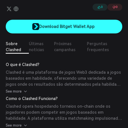
0
0
Download Bitget Wallet App
Sobre
Últimas
Próximas
Perguntas
Clashed
notícias
campanhas
frequentes
O que é Clashed?
Clashed é uma plataforma de jogos Web3 dedicada a jogos
baseados em habilidade, oferecendo uma variedade de
jogos onde os resultados são determinados pela habilidade
dos jogadores e não pelo acaso. A plataforma tem como
See more
objetivo fornecer um ambiente justo e envolvente para os
Como o Clashed Funciona?
jogadores, integrando tecnologia blockchain para garantir
Clashed opera hospedando torneios on-chain onde os
transparência e verdadeira propriedade dos ativos.
jogadores podem competir em jogos baseados em
habilidade. A plataforma utiliza matchmaking impulsionado
por IA para parear jogadores de níveis de habilidade
See more