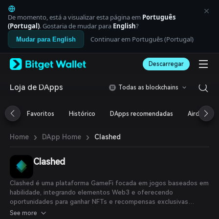
English
日本語
De momento, está a visualizar esta página em
Português
Tiếng Việt
(Portugal)
. Gostaria de mudar para
English
?
Русский
Continuar em Português (Portugal)
Mudar para English
Español (Latinoamérica)
Türkçe
Descarregar
Italiano
Français
Deutsch
Loja de DApps
Todas as blockchains
简体中文
繁體中文
Favoritos
Histórico
DApps recomendadas
Airdrop
Português (Portugal)
Bahasa Indonesia
›
›
Clashed
Home
DApp Home
ภาษาไทย
العربية
हिन्दी
Clashed
বাংলা
Español
Clashed é uma plataforma GameFi focada em jogos baseados em
Português (Brasil)
habilidade, integrando elementos Web3 e oferecendo
Español (Argentina)
oportunidades para ganhar NFTs e recompensas exclusivas
dentro do jogo.
See more