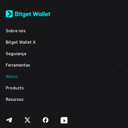
English
日本語
Tiếng Việt
Русский
Sobre nós
Español (Latinoamérica)
Türkçe
Bitget Wallet X
Italiano
Français
Segurança
Deutsch
简体中文
Ferramentas
繁體中文
Português (Portugal)
Ativos
Bahasa Indonesia
ภาษาไทย
Products
العربية
हिन्दी
Recursos
বাংলা
Español
Português (Brasil)
Español (Argentina)