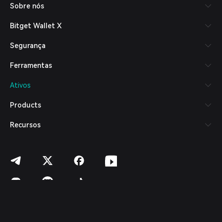
Sobre nós
Español (Latinoamérica)
Türkçe
Bitget Wallet X
Italiano
Français
Segurança
Deutsch
简体中文
Ferramentas
繁體中文
Português (Portugal)
Ativos
Bahasa Indonesia
ภาษาไทย
Products
العربية
हिन्दी
Recursos
বাংলা
Español
Português (Brasil)
Español (Argentina)
© 2018-2026 Bitget Wallet – Todos os direitos reservados.