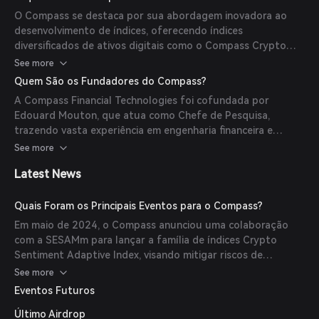
O Compass se destaca por sua abordagem inovadora ao
desenvolvimento de índices, oferecendo índices
diversificados de ativos digitais como o Compass Crypto
Basket Digital Economy Index, que proporciona ampla
See more
exposição aos ecossistemas de NFT, Jogos e Metaverso.
Quem São os Fundadores do Compass?
A Compass Financial Technologies foi cofundada por
Edouard Mouton, que atua como Chefe de Pesquisa,
trazendo vasta experiência em engenharia financeira e
desenvolvimento de índices.
See more
Latest News
Quais Foram os Principais Eventos para o Compass?
Em maio de 2024, o Compass anunciou uma colaboração
com a SESAMm para lançar a família de índices Crypto
Sentiment Adaptive Index, visando mitigar riscos de
mercado em investimentos em criptomoedas.
See more
Eventos Futuros
Último Airdrop