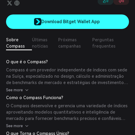
0
0
Download Bitget Wallet App
Sobre
Últimas
Próximas
Perguntas
Compass
notícias
campanhas
frequentes
O que é o Compass?
Compass é um provedor independente de índices com sede
na Suíça, especializado no design, cálculo e administração
de benchmarks de mercado e estratégias de investimento
quantitativas em várias classes de ativos, incluindo ativos
See more
digitais.
Como o Compass Funciona?
O Compass desenvolve e gerencia uma variedade de índices
aproveitando modelos quantitativos e inteligência de
mercado para fornecer benchmarks precisos e confiáveis
para clientes institucionais.
See more
O que Torna o Compass Único?