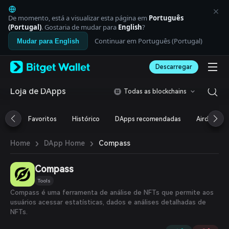
English
日本語
De momento, está a visualizar esta página em
Português
Tiếng Việt
(Portugal)
. Gostaria de mudar para
English
?
Русский
Continuar em Português (Portugal)
Mudar para English
Español (Latinoamérica)
Türkçe
Descarregar
Italiano
Français
Deutsch
Loja de DApps
Todas as blockchains
简体中文
繁體中文
Favoritos
Histórico
DApps recomendadas
Airdrop
Português (Portugal)
Bahasa Indonesia
›
›
Compass
Home
DApp Home
ภาษาไทย
العربية
हिन्दी
Compass
বাংলা
Tools
Español
Compass é uma ferramenta de análise de NFTs que permite aos
Português (Brasil)
usuários acessar estatísticas, dados e análises detalhadas de
Español (Argentina)
NFTs.