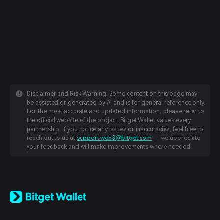
Disclaimer and Risk Warning: Some content on this page may
be assisted or generated by AI and is for general reference only.
For the most accurate and updated information, please refer to
the official website of the project. Bitget Wallet values every
partnership. If you notice any issues or inaccuracies, feel free to
reach out to us at
support.web3@bitget.com
— we appreciate
your feedback and will make improvements where needed.
English
日本語
Tiếng Việt
Русский