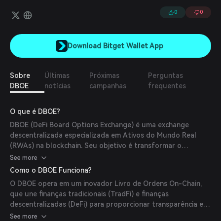
0
0
Download Bitget Wallet App
Sobre
Últimas
Próximas
Perguntas
DBOE
notícias
campanhas
frequentes
O que é DBOE?
DBOE (DeFi Board Options Exchange) é uma exchange
descentralizada especializada em Ativos do Mundo Real
(RWAs) na blockchain. Seu objetivo é transformar o
mercado tokenizado de RWAs oferecendo um ecossistema
See more
abrangente que aproveita a tecnologia avançada Dedicated
Como o DBOE Funciona?
Market Maker (DeMM), soluções impulsionadas por IA e
O DBOE opera em um inovador Livro de Ordens On-Chain,
integração multichain contínua para desbloquear o
que une finanças tradicionais (TradFi) e finanças
mercado multibilionário de RWAs.
descentralizadas (DeFi) para proporcionar transparência e
eficiência. Sua tecnologia única DeMM aumenta a eficiência
See more