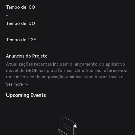
Tempo de ICO
-
Tempo de IDO
-
Tempo de TGE
-
Anúncios do Projeto
Atualizações recentes incluem o lançamento do aplicativo
móvel do DBOE nas plataformas iOS e Android, oferecendo
uma interface de negociação amigável com baixas taxas de
gás e diversas funcionalidades e recompensas.
See more
Upcoming Events