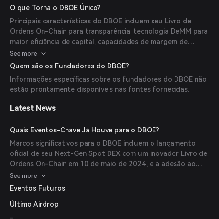
de capital para formadores de mercado em 30 a 50 vezes
O que Torna o DBOE Único?
em comparação com outras DEXs. A plataforma também
Principais características do DBOE incluem seu Livro de
oferece margem de portfólio e um ambiente de negociação
Ordens On-Chain para transparência, tecnologia DeMM para
simulada por meio da DBOE Academy.
maior eficiência de capital, capacidades de margem de
portfólio e uma plataforma educacional através da DBOE
See more
Academy. Essas características, coletivamente, fornecem um
Quem são os Fundadores do DBOE?
ecossistema abrangente para RWAs na blockchain.
Informações específicas sobre os fundadores do DBOE não
estão prontamente disponíveis nas fontes fornecidas.
Latest News
Quais Eventos-Chave Já Houve para o DBOE?
Marcos significativos para o DBOE incluem o lançamento
oficial de seu Next-Gen Spot DEX com um inovador Livro de
Ordens On-Chain em 10 de maio de 2024, e a adesão ao
programa Chainlink BUILD em 26 de abril de 2024 para
See more
aprimorar o acesso e expandir seu alcance.
Eventos Futuros
Último Airdrop
-