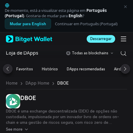
English
日本語
De momento, está a visualizar esta página em
Português
Tiếng Việt
(Portugal)
. Gostaria de mudar para
English
?
Русский
Continuar em Português (Portugal)
Mudar para English
Español (Latinoamérica)
Türkçe
Descarregar
Italiano
Français
Deutsch
Loja de DApps
Todas as blockchains
简体中文
繁體中文
Favoritos
Histórico
DApps recomendadas
Airdrop
Português (Portugal)
Bahasa Indonesia
›
›
DBOE
Home
DApp Home
ภาษาไทย
العربية
हिन्दी
DBOE
বাংলা
Español
DBOE é uma exchange descentralizada (DEX) de opções não
Português (Brasil)
custodiada, impulsionada por um inovador livro de ordens on-
Español (Argentina)
chain e uma gestão de riscos segura, com risco zero de
contraparte.
See more