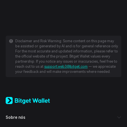
Disclaimer and Risk Warning: Some content on this page may
be assisted or generated by AI and is for general reference only.
For the most accurate and updated information, please refer to
the official website of the project. Bitget Wallet values every
partnership. If you notice any issues or inaccuracies, feel free to
reach out to us at
support.web3@bitget.com
— we appreciate
your feedback and will make improvements where needed.
English
日本語
Tiếng Việt
Русский
Sobre nós
Español (Latinoamérica)
Türkçe