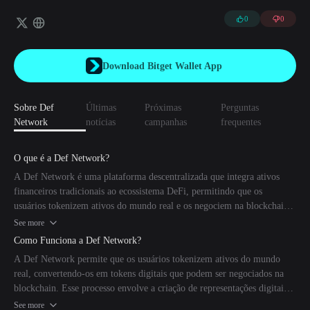
com combinações específicas de tags baseadas no Def, que podem ser
usadas para gerar listas brancas, construir SocialFi, desenvolver ferramentas
0
0
de negociação, criar perfis, realizar análises de dados e muito mais.
Download Bitget Wallet App
Sobre Def
Últimas
Próximas
Perguntas
Network
notícias
campanhas
frequentes
O que é a Def Network?
A Def Network é uma plataforma descentralizada que integra ativos
financeiros tradicionais ao ecossistema DeFi, permitindo que os
usuários tokenizem ativos do mundo real e os negociem na blockchain.
Essa abordagem melhora a liquidez e abre novas oportunidades de
See more
investimento.
Como Funciona a Def Network?
A Def Network permite que os usuários tokenizem ativos do mundo
real, convertendo-os em tokens digitais que podem ser negociados na
blockchain. Esse processo envolve a criação de representações digitais
de ativos físicos, que são então disponibilizadas para negociação dentro
See more