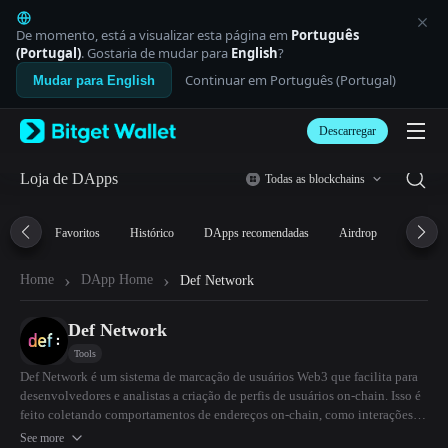
English
日本語
De momento, está a visualizar esta página em
Português
Tiếng Việt
(Portugal)
. Gostaria de mudar para
English
?
Русский
Continuar em Português (Portugal)
Mudar para English
Español (Latinoamérica)
Türkçe
Descarregar
Italiano
Français
Deutsch
Loja de DApps
Todas as blockchains
简体中文
繁體中文
Favoritos
Histórico
DApps recomendadas
Airdrop
DeFi
Português (Portugal)
Bahasa Indonesia
›
›
Home
DApp Home
Def Network
ภาษาไทย
العربية
हिन्दी
Def Network
বাংলা
Tools
Español
Def Network é um sistema de marcação de usuários Web3 que facilita para
Português (Brasil)
desenvolvedores e analistas a criação de perfis de usuários on-chain. Isso é
Español (Argentina)
feito coletando comportamentos de endereços on-chain, como interações
com contratos e transações de tokens. Os usuários podem encontrar pessoas
See more