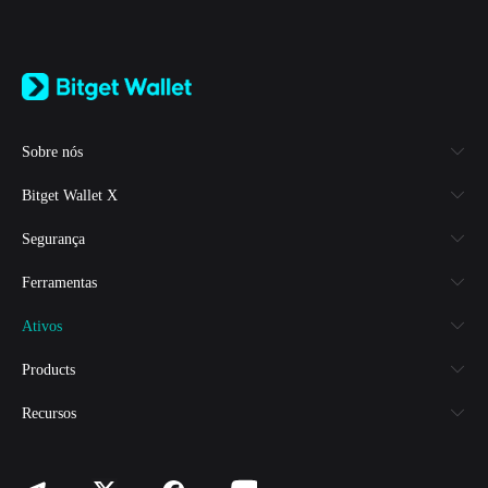
English
日本語
Tiếng Việt
Русский
Sobre nós
Español (Latinoamérica)
Türkçe
Bitget Wallet X
Italiano
Français
Segurança
Deutsch
简体中文
Ferramentas
繁體中文
Português (Portugal)
Ativos
Bahasa Indonesia
ภาษาไทย
Products
العربية
हिन्दी
Recursos
বাংলা
Español
Português (Brasil)