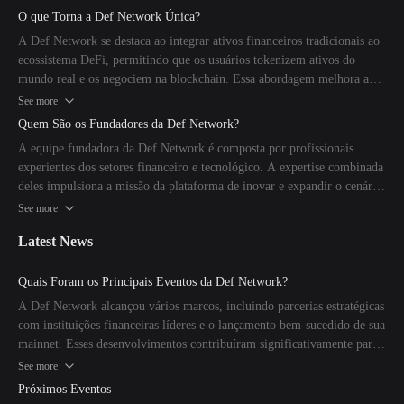
do ecossistema DeFi.
O que Torna a Def Network Única?
A Def Network se destaca ao integrar ativos financeiros tradicionais ao
ecossistema DeFi, permitindo que os usuários tokenizem ativos do
mundo real e os negociem na blockchain. Essa abordagem melhora a
liquidez e abre novas oportunidades de investimento.
See more
Quem São os Fundadores da Def Network?
A equipe fundadora da Def Network é composta por profissionais
experientes dos setores financeiro e tecnológico. A expertise combinada
deles impulsiona a missão da plataforma de inovar e expandir o cenário
DeFi.
See more
Latest News
Quais Foram os Principais Eventos da Def Network?
A Def Network alcançou vários marcos, incluindo parcerias estratégicas
com instituições financeiras líderes e o lançamento bem-sucedido de sua
mainnet. Esses desenvolvimentos contribuíram significativamente para
o crescimento e adoção da plataforma.
See more
Próximos Eventos