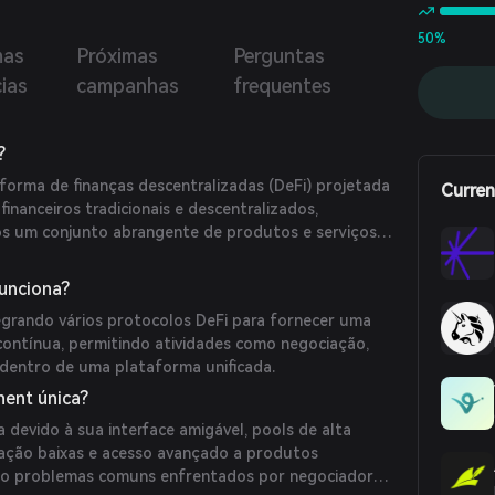
ades através do clETH, apresentando uma solução
ta para instituições que ingressam no espaço de staking
50%
mas
Próximas
Perguntas
.
cias
campanhas
frequentes
?
orma de finanças descentralizadas (DeFi) projetada
Curren
financeiros tradicionais e descentralizados,
os um conjunto abrangente de produtos e serviços
unciona?
grando vários protocolos DeFi para fornecer uma
 contínua, permitindo atividades como negociação,
 dentro de uma plataforma unificada.
nent única?
devido à sua interface amigável, pools de alta
nsação baixas e acesso avançado a produtos
ndo problemas comuns enfrentados por negociadores