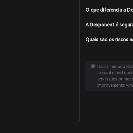
O que diferencia a D
A Dexponent é segur
Quais são os riscos 
Disclaimer and Ri
accurate and updat
any issues or inac
improvements whe
English
日本語