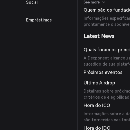
em outras plataformas 
Social
See more
Quem são os fundad
Informações específic
Empréstimos
prontamente disponívei
Latest News
Quais foram os princ
A Dexponent alcançou m
sucedido de sua plataf
Próximos eventos
Último Airdrop
Detalhes sobre próximo
critérios de elegibilida
Hora do ICO
Informações sobre a da
são fornecidas nas font
Hora do IDO