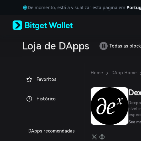
English
De momento, está a visualizar esta página em
Portug
日本語
Tiếng Việt
Русский
Español (Latinoamérica)
Türkçe
Italiano
Loja de DApps
Todas as block
Français
Deutsch
简体中文
繁體中文
›
Home
DApp Home
Português (Portugal)
Favoritos
Bahasa Indonesia
ภาษาไทย
De
العربية
Histórico
हिन्दी
Dexpo
বাংলা
nível 
especí
Español
transp
Português (Brasil)
See m
fundos
Español (Argentina)
DApps recomendadas
para 
Accoun