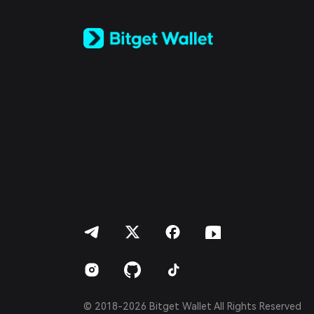
Tiếng Việt
Русский
Español (Latinoamérica)
Türkçe
Italiano
Français
Deutsch
简体中文
繁體中文
Português (Portugal)
Bahasa Indonesia
ภาษาไทย
العربية
हिन्दी
বাংলা
Español
Português (Brasil)
Español (Argentina)
© 2018-2026 Bitget Wallet All Rights Reserved