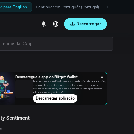
Continuar em Português (Portugal)
r para English
Descarregar
Descarregue a app da Bitget Wallet
Mantenha-se atualizado sobre as tendências das meme coins,
dos agentes de IA e do mercado. Faça trading de ativos
populares facilmente, sem ter de preparar antecipadamente
tokens para as gas fees!
Descarregar aplicação
ty Sentiment
es