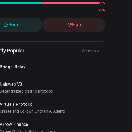
50%
Bom
Mau
tly Popular
Ver mais >
Bridge-Relay
Uniswap V3
Decentralized trading protocol
Virtuals Protocol
Create and Co-own Onchain AI Agents .
Arrow Finance
Native CDP on Robinhood Chain