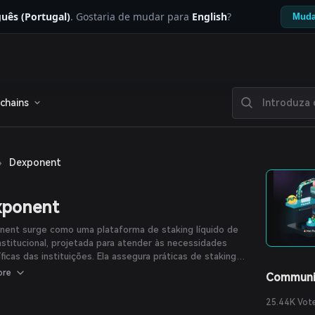
uês (Portugal)
. Gostaria de mudar para
English
?
Muda
chains
›
Dexponent
xponent
nent surge como uma plataforma de staking líquido de
institucional, projetada para atender às necessidades
ficas das instituições. Ela assegura práticas de staking
arentes, adota uma abordagem não custodial, separa os
ore
Communi
 e introduz o clETH, possibilitando liquidez instantânea
o ETH em staking. O Dexponent também implementa
25.44K Vot
t Abstraction para maior segurança e oferece diversas