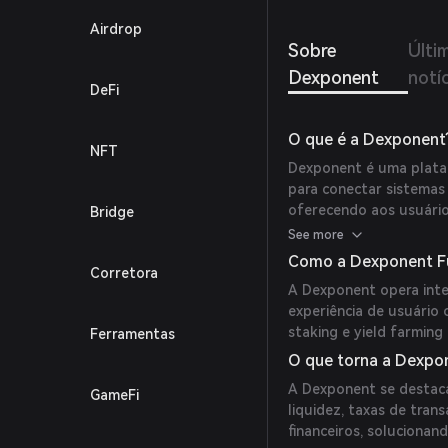
utilid
Airdrop
comple
Sobre
Últi
líquido
Dexponent
notí
DeFi
O que é a Dexponent
NFT
Dexponent é uma plataf
para conectar sistemas 
oferecendo aos usuári
Bridge
financeiros.
See more
Como a Dexponent F
Corretora
A Dexponent opera inte
experiência de usuário
staking e yield farming
Ferramentas
O que torna a Dexpo
A Dexponent se destaca 
GameFi
liquidez, taxas de tra
financeiros, soluciona