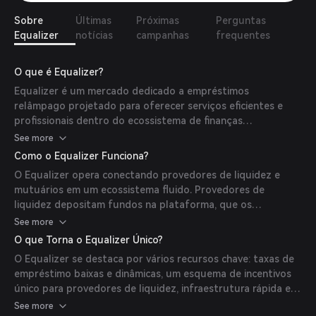
Sobre
Últimas
Próximas
Perguntas
Equalizer
notícias
campanhas
frequentes
O que é Equalizer?
Equalizer é um mercado dedicado a empréstimos
relâmpago projetado para oferecer serviços eficientes e
profissionais dentro do ecossistema de finanças
descentralizadas (DeFi). Seu objetivo é fornecer soluções
See more
de empréstimos relâmpago de baixo custo, confiáveis e
Como o Equalizer Funciona?
escaláveis, atendendo à crescente demanda por esses
O Equalizer opera conectando provedores de liquidez e
serviços em DeFi.
mutuários em um ecossistema fluido. Provedores de
liquidez depositam fundos na plataforma, que os
mutuários podem acessar por meio de empréstimos
See more
relâmpago—empréstimos que devem ser tomados e pagos
O que Torna o Equalizer Único?
dentro da mesma transação de blockchain. Esse mecanismo
O Equalizer se destaca por vários recursos chave: taxas de
permite que os usuários alavanquem grandes quantias de
empréstimo baixas e dinâmicas, um esquema de incentivos
capital para arbitragem, liquidação e outras estratégias
único para provedores de liquidez, infraestrutura rápida e
DeFi sem necessidade de garantia.
escalável, suporte para uma gama ilimitada de tokens ERC-
See more