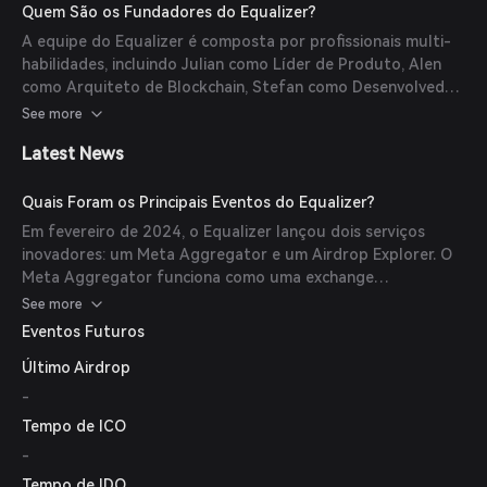
20, uma filosofia amigável à integração, um modelo
Quem São os Fundadores do Equalizer?
exclusivo de governança e capacidades multi-chain,
A equipe do Equalizer é composta por profissionais multi-
incluindo suporte para Ethereum, Binance Smart Chain,
habilidades, incluindo Julian como Líder de Produto, Alen
Polygon e Optimism.
como Arquiteto de Blockchain, Stefan como Desenvolvedor
Líder, Liviu como Gerente de Projeto, Alex como Líder
See more
Técnico e Pablo como especialista em DevOps.
Latest News
Quais Foram os Principais Eventos do Equalizer?
Em fevereiro de 2024, o Equalizer lançou dois serviços
inovadores: um Meta Aggregator e um Airdrop Explorer. O
Meta Aggregator funciona como uma exchange
descentralizada multi-chain e uma ponte cross-chain,
See more
permitindo trocas de tokens perfeitas entre as principais
Eventos Futuros
redes blockchain. O Airdrop Explorer ajuda os usuários a
Último Airdrop
identificar e maximizar recompensas de airdrops fornecendo
estratégias detalhadas e guias passo a passo.
-
Tempo de ICO
-
Tempo de IDO