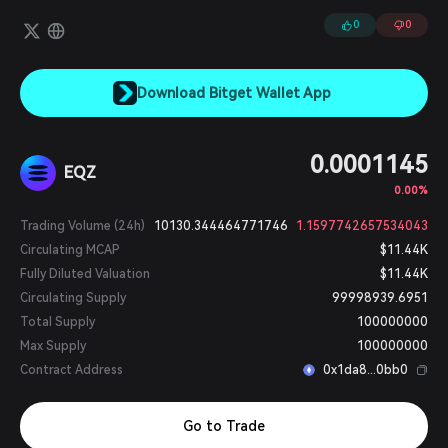
0
0
Download Bitget Wallet App
0.0001145
EQZ
0.00%
Trading Volume (24h)
10130.344464771746
1.1597742657534043
Circulating MCAP
$11.44K
Fully Diluted Valuation
$11.44K
Circulating Supply
99998939.6951
Total Supply
100000000
Max Supply
100000000
Contract Address
0x1da8...0bb0
Go to Trade