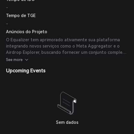
-
Tempo de TGE
-
Anúncios do Projeto
O Equalizer tem aprimorado ativamente sua plataforma
integrando novos serviços como o Meta Aggregator e o
Airdrop Explorer, buscando fornecer um conjunto completo
de ferramentas para usuários DeFi.
See more
Upcoming Events
Sem dados