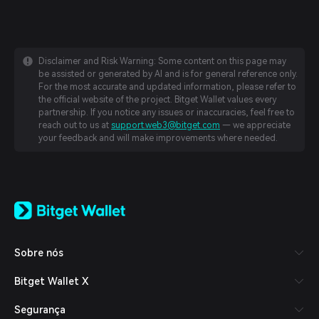
Disclaimer and Risk Warning: Some content on this page may
be assisted or generated by AI and is for general reference only.
For the most accurate and updated information, please refer to
the official website of the project. Bitget Wallet values every
partnership. If you notice any issues or inaccuracies, feel free to
reach out to us at
support.web3@bitget.com
— we appreciate
your feedback and will make improvements where needed.
English
日本語
Tiếng Việt
Русский
Sobre nós
Español (Latinoamérica)
Türkçe
Bitget Wallet X
Italiano
Français
Segurança
Deutsch