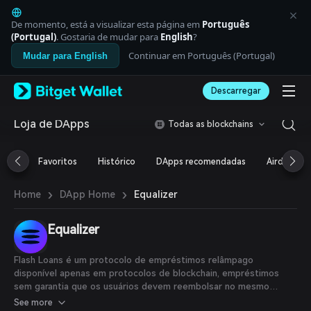
English
日本語
De momento, está a visualizar esta página em
Português
Tiếng Việt
(Portugal)
. Gostaria de mudar para
English
?
Русский
Continuar em Português (Portugal)
Mudar para English
Español (Latinoamérica)
Türkçe
Descarregar
Italiano
Français
Deutsch
Loja de DApps
Todas as blockchains
简体中文
繁體中文
Favoritos
Histórico
DApps recomendadas
Airdrop
Português (Portugal)
Bahasa Indonesia
›
›
Equalizer
Home
DApp Home
ภาษาไทย
العربية
हिन्दी
Equalizer
বাংলা
Español
Flash Loans é um protocolo de empréstimos relâmpago
Português (Brasil)
disponível apenas em protocolos de blockchain, empréstimos
Español (Argentina)
sem garantia que os usuários devem reembolsar no mesmo
bloco.
See more