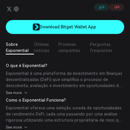
para eles dentro do DeFi e a compará-las entre as principais
redes e protocolos. Os investidores podem buscar facilmente
0
0
novos pools de liquidez utilizando filtros como classificação de
risco, rendimento percentual anual (APY) e valor total bloqueado
(TVL).
Download Bitget Wallet App
Sobre
Últimas
Próximas
Perguntas
Exponential
notícias
campanhas
frequentes
O que é Exponential?
Exponential é uma plataforma de investimento em finanças
descentralizadas (DeFi) que simplifica o processo de
descoberta, avaliação e investimento em oportunidades de
rendimento em múltiplas blockchains. Seu objetivo é tornar
See more
o investimento em DeFi acessível e seguro para detentores
Como o Exponential Funciona?
de criptomoedas, oferecendo avaliações de risco de nível
Exponential oferece uma seleção curada de oportunidades
institucional e capacidades de investimento cross-chain sem
de rendimento DeFi, cada uma passando por uma análise
atritos.
rigorosa utilizando uma estrutura proprietária de risco que
avalia milhares de potenciais vetores de risco. A plataforma
See more