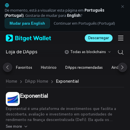
English
日本語
De momento, está a visualizar esta página em
Português
Tiếng Việt
(Portugal)
. Gostaria de mudar para
English
?
Русский
Continuar em Português (Portugal)
Mudar para English
Español (Latinoamérica)
Türkçe
Descarregar
Italiano
Français
Deutsch
Loja de DApps
Todas as blockchains
简体中文
繁體中文
Favoritos
Histórico
DApps recomendadas
Airdrop
Português (Portugal)
Bahasa Indonesia
›
›
Exponential
Home
DApp Home
ภาษาไทย
العربية
हिन्दी
Exponential
বাংলা
Español
Exponential é uma plataforma de investimentos que facilita a
Português (Brasil)
descoberta, avaliação e investimento em oportunidades de
Español (Argentina)
rendimento na finança descentralizada (DeFi). Ela ajuda os
investidores a encontrar as oportunidades de rendimento ideais
See more