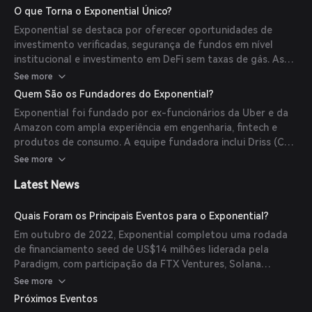
gerencia operações técnicas complexas, como ponte cross-
O que Torna o Exponential Único?
chain e otimização de gás, permitindo aos usuários investir
Exponential se destaca por oferecer oportunidades de
com apenas alguns cliques enquanto administra as
investimento verificadas, segurança de fundos em nível
interações subjacentes com a blockchain.
institucional e investimento em DeFi sem taxas de gás. As
ferramentas de avaliação de risco e relatórios automáticos
See more
da plataforma simplificam o processo de investimento para
Quem São os Fundadores do Exponential?
os usuários.
Exponential foi fundado por ex-funcionários da Uber e da
Amazon com ampla experiência em engenharia, fintech e
produtos de consumo. A equipe fundadora inclui Driss (Co-
fundador/CEO), Mehdi (Co-fundador/Presidente) e Greg
See more
(Co-fundador/CTO).
Latest News
Quais Foram os Principais Eventos para o Exponential?
Em outubro de 2022, Exponential completou uma rodada
de financiamento seed de US$14 milhões liderada pela
Paradigm, com participação da FTX Ventures, Solana
Ventures, Polygon, Circle Ventures e outros. Os fundos
See more
eram destinados a ampliar a equipe e construir uma nova
Próximos Eventos
plataforma de investimento DeFi.