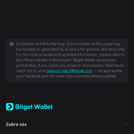
Disclaimer and Risk Warning: Some content on this page may
be assisted or generated by AI and is for general reference only.
For the most accurate and updated information, please refer to
the official website of the project. Bitget Wallet values every
partnership. If you notice any issues or inaccuracies, feel free to
reach out to us at
support.web3@bitget.com
— we appreciate
your feedback and will make improvements where needed.
English
日本語
Tiếng Việt
Русский
Sobre nós
Español (Latinoamérica)
Türkçe