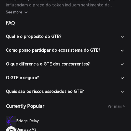
influenciam o preço do token incluem sentimento de
mercado, taxas de adoção, desenvolvimentos tecnológicos
See more
e tendências gerais no mercado de criptomoedas.
FAQ
Investidores devem realizar pesquisas aprofundadas e
considerar esses fatores ao avaliar o potencial do GTE.
Qual é o propósito do GTE?
Como posso participar do ecossistema do GTE?
O que diferencia o GTE dos concorrentes?
O GTE é seguro?
Quais são os riscos associados ao GTE?
Currently Popular
Ver mais >
Bridge-Relay
Uniswap V3