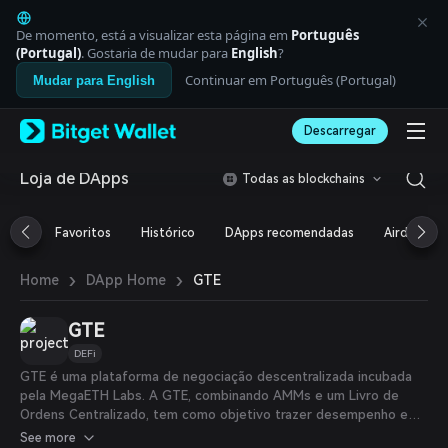
English
日本語
De momento, está a visualizar esta página em
Português
Tiếng Việt
(Portugal)
. Gostaria de mudar para
English
?
Русский
Continuar em Português (Portugal)
Mudar para English
Español (Latinoamérica)
Türkçe
Descarregar
Italiano
Français
Deutsch
Loja de DApps
Todas as blockchains
简体中文
繁體中文
Favoritos
Histórico
DApps recomendadas
Airdrop
Português (Portugal)
Bahasa Indonesia
›
›
GTE
Home
DApp Home
ภาษาไทย
العربية
हिन्दी
GTE
বাংলা
DEFi
Español
GTE é uma plataforma de negociação descentralizada incubada
Português (Brasil)
pela MegaETH Labs. A GTE, combinando AMMs e um Livro de
Español (Argentina)
Ordens Centralizado, tem como objetivo trazer desempenho e
liquidez de nível CEX para o DeFi.
See more