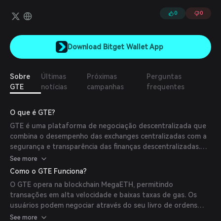
0
0
Download Bitget Wallet App
Sobre
Últimas
Próximas
Perguntas
GTE
notícias
campanhas
frequentes
O que é GTE?
GTE é uma plataforma de negociação descentralizada que
combina o desempenho das exchanges centralizadas com a
segurança e transparência das finanças descentralizadas.
Construída na blockchain MegaETH, oferece um conjunto
See more
abrangente de ferramentas de negociação, incluindo um
Como o GTE Funciona?
livro de ordens com limite central, formador de mercado
O GTE opera na blockchain MegaETH, permitindo
automatizado e uma plataforma de lançamento para
transações em alta velocidade e baixas taxas de gas. Os
criação de tokens. O GTE tem como objetivo fornecer aos
usuários podem negociar através do seu livro de ordens
usuários os melhores preços on-chain, agregando dados de
com limite central ou participar de pools de liquidez via
See more
vários locais de negociação, garantindo ao mesmo tempo