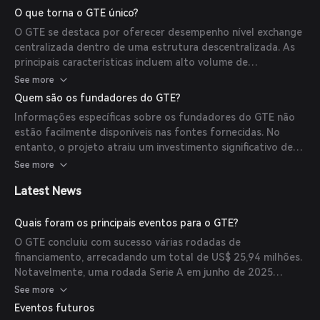
formador de mercado automatizado. A plataforma
que os usuários mantenham controle total sobre seus
O que torna o GTE único?
também conta com uma plataforma de lançamento para
fundos.
O GTE se destaca por oferecer desempenho nível exchange
novos projetos de tokens, facilitando a criação e promoção
centralizada dentro de uma estrutura descentralizada. As
de tokens. Ao escanear todos os locais de negociação na
principais características incluem alto volume de
MegaETH, o GTE garante que os usuários recebam os
transações, baixa latência e uma interface amigável ao
See more
melhores preços on-chain. Importante, o GTE é totalmente
usuário. A integração de mecânicas de jogos, como
não custodial, o que significa que os usuários mantêm
Quem são os fundadores do GTE?
recompensar usuários por completar tarefas e desenvolver
controle completo sobre seus ativos sem intermediários.
Informações específicas sobre os fundadores do GTE não
coleções NFT, adiciona uma dimensão envolvente à
estão facilmente disponíveis nas fontes fornecidas. No
plataforma. Além disso, a natureza não custodial do GTE
entanto, o projeto atraiu um investimento significativo de
garante que os usuários tenham controle total sobre seus
empresas renomadas como Paradigm, GSR, Robot Ventures,
See more
fundos, aumentando a segurança e a confiança.
Maven 11 Capital e Wintermute, indicando um forte
Latest News
respaldo e uma equipe de liderança experiente.
Quais foram os principais eventos para o GTE?
O GTE concluiu com sucesso várias rodadas de
financiamento, arrecadando um total de US$ 25,94 milhões.
Notavelmente, uma rodada Serie A em junho de 2025
garantiu US$ 15 milhões, liderada pela Paradigm.
See more
Anteriormente, uma venda pública em janeiro de 2025
Eventos futuros
levantou US$ 2,5 milhões, e uma rodada seed em outubro