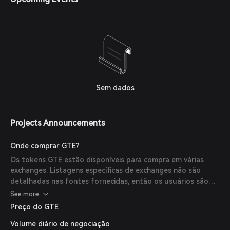
Sem dados
Projects Announcements
Onde comprar GTE?
Os tokens GTE estão disponíveis para compra em várias
exchanges. Listagens específicas de exchanges não são
detalhadas nas fontes fornecidas, então os usuários são
aconselhados a verificar as principais exchanges de
See more
criptomoedas para disponibilidade.
Preço do GTE
Volume diário de negociação