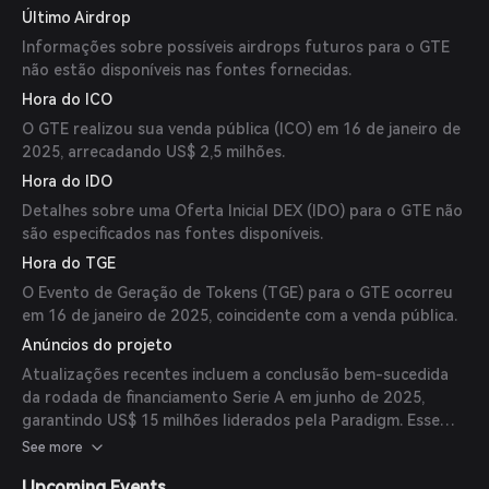
Último Airdrop
de 2024 arrecadou US$ 6,94 milhões de investidores,
incluindo GSR e Robot Ventures. Esses marcos refletem a
Informações sobre possíveis airdrops futuros para o GTE
forte confiança e apoio dos investidores à visão do GTE.
não estão disponíveis nas fontes fornecidas.
Hora do ICO
O GTE realizou sua venda pública (ICO) em 16 de janeiro de
2025, arrecadando US$ 2,5 milhões.
Hora do IDO
Detalhes sobre uma Oferta Inicial DEX (IDO) para o GTE não
são especificados nas fontes disponíveis.
Hora do TGE
O Evento de Geração de Tokens (TGE) para o GTE ocorreu
em 16 de janeiro de 2025, coincidente com a venda pública.
Anúncios do projeto
Atualizações recentes incluem a conclusão bem-sucedida
da rodada de financiamento Serie A em junho de 2025,
garantindo US$ 15 milhões liderados pela Paradigm. Esse
financiamento deverá apoiar o desenvolvimento e expansão
See more
da plataforma GTE.
Upcoming Events