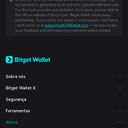
be assisted or generated by AI and is for general reference only.
For the most accurate and updated information, please refer to
the official website of the project. Bitget Wallet values every
partnership. If you notice any issues or inaccuracies, feel free to
reach out to us at
support.web3@bitget.com
— we appreciate
your feedback and will make improvements where needed.
English
日本語
Tiếng Việt
Русский
Sobre nós
Español (Latinoamérica)
Türkçe
Bitget Wallet X
Italiano
Français
Segurança
Deutsch
简体中文
Ferramentas
繁體中文
Português (Portugal)
Ativos
Bahasa Indonesia