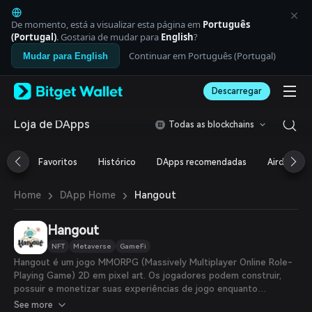
English
日本語
De momento, está a visualizar esta página em
Português
Tiếng Việt
(Portugal)
. Gostaria de mudar para
English
?
Русский
Continuar em Português (Portugal)
Mudar para English
Español (Latinoamérica)
Türkçe
Descarregar
Italiano
Français
Deutsch
Loja de DApps
Todas as blockchains
简体中文
繁體中文
Favoritos
Histórico
DApps recomendadas
Airdrop
Português (Portugal)
Bahasa Indonesia
›
›
Hangout
Home
DApp Home
ภาษาไทย
العربية
हिन्दी
Hangout
বাংলা
NFT
Metaverse
GameFi
Español
Hangout é um jogo MMORPG (Massively Multiplayer Online Role-
Português (Brasil)
Playing Game) 2D em pixel art. Os jogadores podem construir,
Español (Argentina)
possuir e monetizar suas experiências de jogo enquanto
desfrutam de diversas atividades sociais, comerciais e de
See more