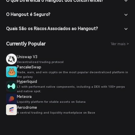
O que Diferencia o Hangout dos Concorrentes?
O Hangout é Seguro?
Quais São os Riscos Associados ao Hangout?
Currently Popular
Ver mais >
Uniswap V3
Decentralized trading protocol
PancakeSwap
Trade, earn, and win crypto on the most popular decentralized platform in
the galaxy.
Hyperliquid
L1 with performant native components, including a DEX with 100+ perps
and native spot.
Meteora
Liquidity platform for stable assets on Solana
Aerodrome
A central trading and liquidity marketplace on Base