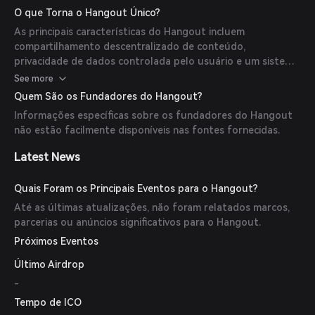
na blockchain para manter a transparência.
O que Torna o Hangout Único?
As principais características do Hangout incluem
compartilhamento descentralizado de conteúdo,
privacidade de dados controlada pelo usuário e um sistema
de recompensas baseado em tokens que incentiva a
See more
participação ativa na comunidade.
Quem São os Fundadores do Hangout?
Informações específicas sobre os fundadores do Hangout
não estão facilmente disponíveis nas fontes fornecidas.
Latest News
Quais Foram os Principais Eventos para o Hangout?
Até as últimas atualizações, não foram relatados marcos,
parcerias ou anúncios significativos para o Hangout.
Próximos Eventos
Último Airdrop
-
Tempo de ICO