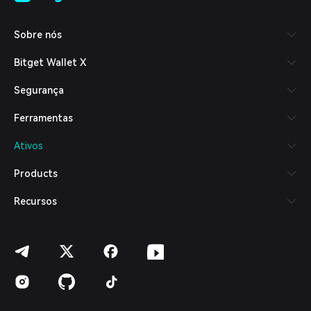
Tiếng Việt
Русский
Sobre nós
Español (Latinoamérica)
Türkçe
Bitget Wallet X
Italiano
Français
Segurança
Deutsch
简体中文
Ferramentas
繁體中文
Português (Portugal)
Ativos
Bahasa Indonesia
ภาษาไทย
Products
العربية
हिन्दी
Recursos
বাংলা
Español
Português (Brasil)
Español (Argentina)