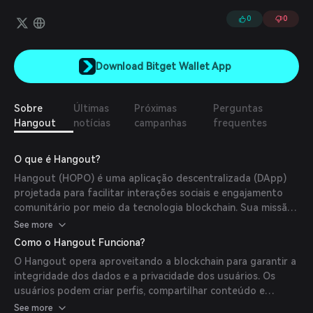
entretenimento em nove blockchains diferentes dentro de um
único Metaverso Web3. No Hangout, os usuários podem organizar
0
0
festas com amigos, marcar reuniões online com colegas, exibir
Tokens Não Fungíveis (NFTs) para outros jogadores, jogar ou
simplesmente passar tempo com outros aventureiros que
Download Bitget Wallet App
compartilham o mesmo interesse.
Sobre
Últimas
Próximas
Perguntas
Hangout
notícias
campanhas
frequentes
O que é Hangout?
Hangout (HOPO) é uma aplicação descentralizada (DApp)
projetada para facilitar interações sociais e engajamento
comunitário por meio da tecnologia blockchain. Sua missão
é criar uma plataforma segura e transparente para que os
See more
usuários se conectem e compartilhem conteúdo.
Como o Hangout Funciona?
O Hangout opera aproveitando a blockchain para garantir a
integridade dos dados e a privacidade dos usuários. Os
usuários podem criar perfis, compartilhar conteúdo e
interagir com outros, com todas as transações registradas
See more