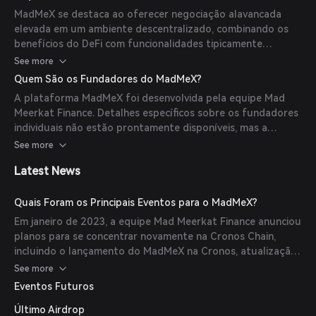
podem participar como provedores de liquidez adquirindo
MadMeX se destaca ao oferecer negociação alavancada
tokens MadMex Liquidity Provider (MLP), que representam
elevada em um ambiente descentralizado, combinando os
uma cesta das principais criptomoedas e ganham uma parte
benefícios do DeFi com funcionalidades tipicamente
das taxas de negociação da plataforma.
encontradas em exchanges centralizadas. As principais
See more
características incluem uma interface amigável, a
Quem São os Fundadores do MadMeX?
capacidade de gerar rendimentos através dos tokens MLP, e
A plataforma MadMeX foi desenvolvida pela equipe Mad
um sistema de reembolso que recompensa os usuários com
Meerkat Finance. Detalhes específicos sobre os fundadores
USDC por apostar tokens MMF.
individuais não estão prontamente disponíveis, mas a
equipe é conhecida pelo seu engajamento ativo no espaço
See more
DeFi e compromisso com a construção de produtos
Latest News
financeiros inovadores.
Quais Foram os Principais Eventos para o MadMeX?
Em janeiro de 2023, a equipe Mad Meerkat Finance anunciou
planos para se concentrar novamente na Cronos Chain,
incluindo o lançamento do MadMeX na Cronos, atualização
da tokenomia do ecossistema e implementação de um 'MM
See more
Money Market' para detentores do token MM. Essa
Eventos Futuros
mudança estratégica visava aumentar a presença e o valor
Último Airdrop
do projeto dentro do ecossistema Cronos.