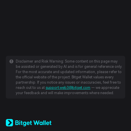
Disclaimer and Risk Warning: Some content on this page may
be assisted or generated by AI and is for general reference only.
For the most accurate and updated information, please refer to
the official website of the project. Bitget Wallet values every
partnership. If you notice any issues or inaccuracies, feel free to
reach out to us at
support.web3@bitget.com
— we appreciate
your feedback and will make improvements where needed.
English
日本語
Tiếng Việt