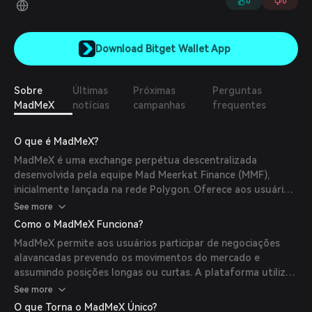
0
0
Download Bitget Wallet App
Sobre
Últimas
Próximas
Perguntas
MadMeX
notícias
campanhas
frequentes
O que é MadMeX?
MadMeX é uma exchange perpétua descentralizada
desenvolvida pela equipe Mad Meerkat Finance (MMF),
inicialmente lançada na rede Polygon. Oferece aos usuários
negociação alavancada de até 30x dentro do ecossistema
See more
de finanças descentralizadas (DeFi).
Como o MadMeX Funciona?
MadMeX permite aos usuários participar de negociações
alavancadas prevendo os movimentos do mercado e
assumindo posições longas ou curtas. A plataforma utiliza
contratos inteligentes para gerenciar as operações,
See more
garantindo transparência e segurança. Os usuários também
O que Torna o MadMeX Único?