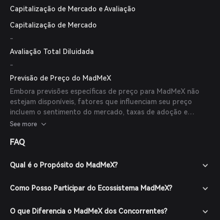
Capitalização de Mercado e Avaliação
Capitalização de Mercado
-
Avaliação Total Diluidada
-
Previsão de Preço do MadMeX
Embora previsões específicas de preço para MadMeX não
estejam disponíveis, fatores que influenciam seu preço
incluem o sentimento do mercado, taxas de adoção e
desenvolvimentos dentro da plataforma MadMeX.
See more
FAQ
Qual é o Propósito do MadMeX?
Como Posso Participar do Ecossistema MadMeX?
O que Diferencia o MadMeX dos Concorrentes?