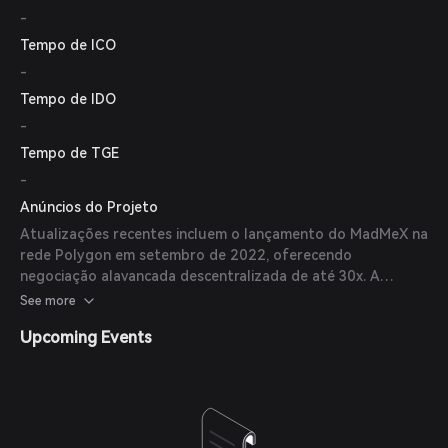
-
Tempo de ICO
-
Tempo de IDO
-
Tempo de TGE
-
Anúncios do Projeto
Atualizações recentes incluem o lançamento do MadMeX na
rede Polygon em setembro de 2022, oferecendo
negociação alavancada descentralizada de até 30x. A
equipe também tem trabalhado para levar o MadMeX para a
See more
Cronos Chain, enfrentando desafios como a necessidade de
Upcoming Events
oráculos de preço confiáveis.