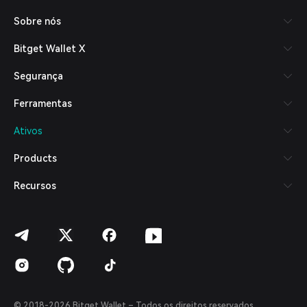
Русский
Sobre nós
Español (Latinoamérica)
Türkçe
Bitget Wallet X
Italiano
Français
Segurança
Deutsch
简体中文
Ferramentas
繁體中文
Português (Portugal)
Ativos
Bahasa Indonesia
ภาษาไทย
Products
العربية
हिन्दी
Recursos
বাংলা
Español
Português (Brasil)
Español (Argentina)
© 2018-2026 Bitget Wallet – Todos os direitos reservados.