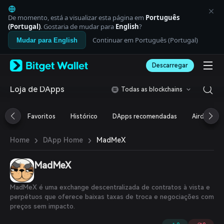
English
日本語
De momento, está a visualizar esta página em
Português
Tiếng Việt
(Portugal)
. Gostaria de mudar para
English
?
Русский
Continuar em Português (Portugal)
Mudar para English
Español (Latinoamérica)
Türkçe
Descarregar
Italiano
Français
Deutsch
Loja de DApps
Todas as blockchains
简体中文
繁體中文
Favoritos
Histórico
DApps recomendadas
Airdrop
Português (Portugal)
Bahasa Indonesia
›
›
MadMeX
Home
DApp Home
ภาษาไทย
العربية
हिन्दी
MadMeX
বাংলা
Español
MadMeX é uma exchange descentralizada de contratos à vista e
Português (Brasil)
perpétuos que oferece baixas taxas de troca e negociações com
Español (Argentina)
preços sem impacto.