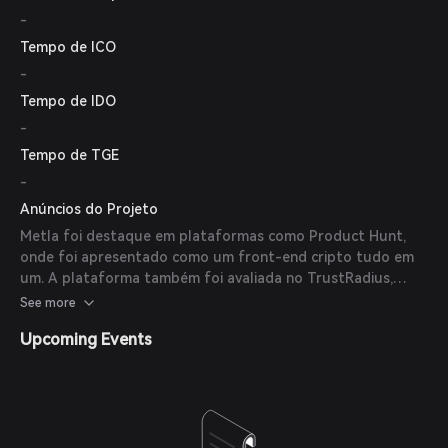
digitais.
-
Tempo de ICO
-
Tempo de IDO
-
Tempo de TGE
-
Anúncios do Projeto
Metla foi destaque em plataformas como Product Hunt,
onde foi apresentado como um front-end cripto tudo em
um. A plataforma também foi avaliada no TrustRadius,
destacando suas capacidades como uma plataforma cripto
See more
white-label para atividades diárias com cripto e NFTs.
Upcoming Events