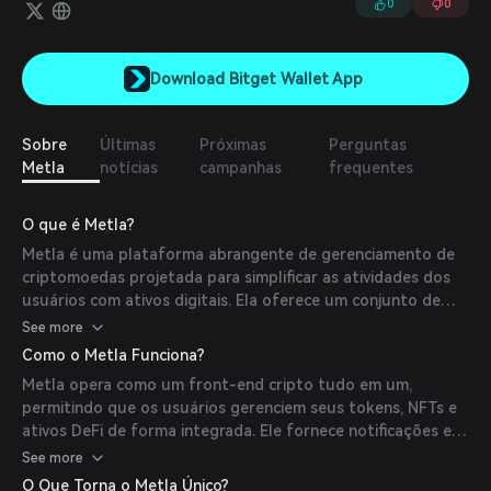
0
0
Download Bitget Wallet App
Sobre
Últimas
Próximas
Perguntas
Metla
notícias
campanhas
frequentes
O que é Metla?
Metla é uma plataforma abrangente de gerenciamento de
criptomoedas projetada para simplificar as atividades dos
usuários com ativos digitais. Ela oferece um conjunto de
ferramentas que inclui rastreamento de ativos, medidas
See more
avançadas de segurança, criação de NFTs e análises DeFi,
Como o Metla Funciona?
tudo dentro de uma interface amigável. Metla tem como
Metla opera como um front-end cripto tudo em um,
objetivo tornar o Web3 mais acessível ao consolidar
permitindo que os usuários gerenciem seus tokens, NFTs e
diversas funções cripto em um único painel.
ativos DeFi de forma integrada. Ele fornece notificações em
tempo real, recursos poderosos de busca e ferramentas de
See more
segurança de nível empresarial. Os usuários podem
O Que Torna o Metla Único?