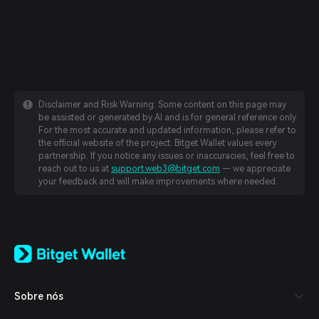
Disclaimer and Risk Warning: Some content on this page may
be assisted or generated by AI and is for general reference only.
For the most accurate and updated information, please refer to
the official website of the project. Bitget Wallet values every
partnership. If you notice any issues or inaccuracies, feel free to
reach out to us at
support.web3@bitget.com
— we appreciate
your feedback and will make improvements where needed.
English
日本語
Tiếng Việt
Русский
Sobre nós
Español (Latinoamérica)
Türkçe