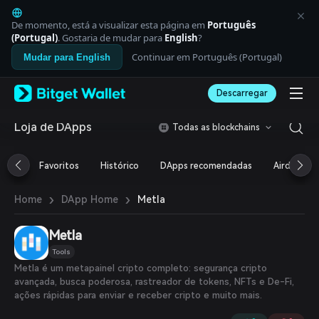
English
日本語
De momento, está a visualizar esta página em
Português
Tiếng Việt
(Portugal)
. Gostaria de mudar para
English
?
Русский
Continuar em Português (Portugal)
Mudar para English
Español (Latinoamérica)
Türkçe
Descarregar
Italiano
Français
Deutsch
Loja de DApps
Todas as blockchains
简体中文
繁體中文
Favoritos
Histórico
DApps recomendadas
Airdrop
Português (Portugal)
Bahasa Indonesia
›
›
Metla
Home
DApp Home
ภาษาไทย
العربية
हिन्दी
Metla
বাংলা
Tools
Español
Metla é um metapainel cripto completo: segurança cripto
Português (Brasil)
avançada, busca poderosa, rastreador de tokens, NFTs e De-Fi,
Español (Argentina)
ações rápidas para enviar e receber cripto e muito mais.