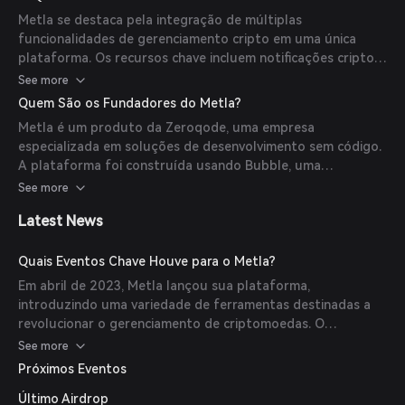
acompanhar suas atividades financeiras, obter insights de
Metla se destaca pela integração de múltiplas
portfólio e interagir com os mercados de cripto e NFT de
funcionalidades de gerenciamento cripto em uma única
forma eficiente.
plataforma. Os recursos chave incluem notificações cripto
em tempo real, acompanhamento abrangente de portfólio e
See more
atividades, criação e galerias de NFTs, e ferramentas
Quem São os Fundadores do Metla?
avançadas de segurança. Essa consolidação simplifica a
Metla é um produto da Zeroqode, uma empresa
experiência do usuário e melhora a eficiência na gestão de
especializada em soluções de desenvolvimento sem código.
ativos digitais.
A plataforma foi construída usando Bubble, uma
plataforma de desenvolvimento sem código, demonstrando
See more
o potencial das ferramentas no-code para criar aplicações
Latest News
complexas. Detalhes específicos sobre os fundadores
individuais não estão prontamente disponíveis.
Quais Eventos Chave Houve para o Metla?
Em abril de 2023, Metla lançou sua plataforma,
introduzindo uma variedade de ferramentas destinadas a
revolucionar o gerenciamento de criptomoedas. O
lançamento foi destacado por funcionalidades como
See more
rastreamento de ativos, medidas avançadas de segurança e
Próximos Eventos
uma interface amigável, posicionando o Metla como uma
Último Airdrop
solução abrangente para o gerenciamento de ativos