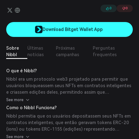
mecanismo único de curva de ligação. Além disso, Nibbl possui
recursos sociais que permitem aos usuários se conectarem
0
0
diretamente e interagirem com outros membros da comunidade.
Download Bitget Wallet App
Sobre
Últimas
Próximas
Perguntas
Nibbl
notícias
campanhas
frequentes
O que é Nibbl?
Nibbl era um protocolo web3 projetado para permitir que
usuários bloqueassem seus NFTs em contratos inteligentes
e criassem edições deles, permitindo assim que
colecionadores tivessem exposição a NFTs de alto valor. A
See more
plataforma tinha como objetivo simplificar as aquisições e
Como o Nibbl Funciona?
garantir liquidez através de um mecanismo único de curva
Nibbl permitia que os usuários depositassem seus NFTs em
de ligação, além de oferecer recursos sociais para o
contratos inteligentes, que então geravam tokens ERC-20
engajamento da comunidade.
(ions) ou tokens ERC-1155 (edições) representando
propriedade fracionada do NFT original. Esse processo
See more