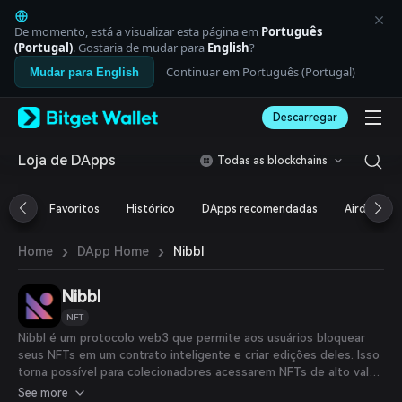
English
日本語
De momento, está a visualizar esta página em
Português
Tiếng Việt
(Portugal)
. Gostaria de mudar para
English
?
Русский
Continuar em Português (Portugal)
Mudar para English
Español (Latinoamérica)
Türkçe
Descarregar
Italiano
Français
Deutsch
Loja de DApps
Todas as blockchains
简体中文
繁體中文
Favoritos
Histórico
DApps recomendadas
Airdrop
Português (Portugal)
Bahasa Indonesia
›
›
Nibbl
Home
DApp Home
ภาษาไทย
العربية
हिन्दी
Nibbl
বাংলা
NFT
Español
Nibbl é um protocolo web3 que permite aos usuários bloquear
Português (Brasil)
seus NFTs em um contrato inteligente e criar edições deles. Isso
Español (Argentina)
torna possível para colecionadores acessarem NFTs de alto valor.
Nibbl simplifica as aquisições e fornece liquidez usando um
See more