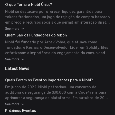
aumentava a liquidez dos NFTs tornando-os mais acessíveis
O que Torna o Nibbl Único?
e negociáveis. A plataforma utilizava um mecanismo de
Nibbl se destacava por oferecer liquidez garantida para
curva de ligação para garantir liquidez e empregava um
tokens fracionados, um jogo de rejeição de compra baseado
jogo de rejeição de compra baseado no Preço Médio
em preço e recursos sociais que permitiam interação direta
Ponderado pelo Tempo (TWAP) para gerenciar aquisições
entre os detentores dos tokens. Esses elementos buscavam
See more
de forma eficaz.
tornar NFTs de alto valor mais acessíveis e promover o
Quem São os Fundadores do Nibbl?
engajamento da comunidade.
Nibbl foi fundado por Arnav Vohra, que atuava como
fundador, e Keshav, o Desenvolvedor Líder em Solidity. Eles
enfatizaram a importância do engajamento da comunidade
e da segurança dentro do ecossistema web3.
See more
Latest News
Quais Foram os Eventos Importantes para o Nibbl?
Em junho de 2022, Nibbl patrocinou um concurso de
auditoria de segurança de $30.000 com a Code4rena para
aprimorar a segurança da plataforma. Em outubro de 2022,
Nibbl fez parceria com NFTfi para uma competição de
See more
empréstimos NFT envolvendo Doodles, com o objetivo de
Próximos Eventos
promover a propriedade fracionada e o empréstimo no