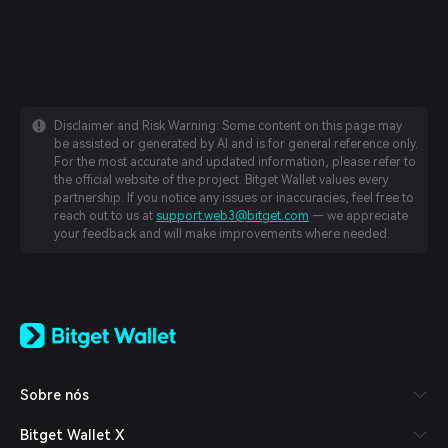
Disclaimer and Risk Warning: Some content on this page may
be assisted or generated by AI and is for general reference only.
For the most accurate and updated information, please refer to
the official website of the project. Bitget Wallet values every
partnership. If you notice any issues or inaccuracies, feel free to
reach out to us at
support.web3@bitget.com
— we appreciate
your feedback and will make improvements where needed.
English
日本語
Tiếng Việt
Русский
Sobre nós
Español (Latinoamérica)
Türkçe
Bitget Wallet X
Italiano