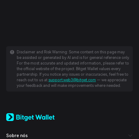
Disclaimer and Risk Warning: Some content on this page may
be assisted or generated by AI and is for general reference only.
For the most accurate and updated information, please refer to
the official website of the project. Bitget Wallet values every
partnership. If you notice any issues or inaccuracies, feel free to
reach out to us at
support.web3@bitget.com
— we appreciate
your feedback and will make improvements where needed.
English
日本語
Tiếng Việt
Русский
Sobre nós
Español (Latinoamérica)