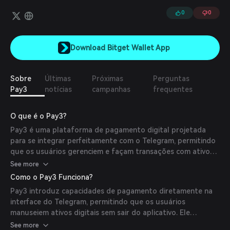
Sudeste Asiático e Oriente Médio, com atenção especial a Dubai.
0
0
Download Bitget Wallet App
Sobre
Últimas
Próximas
Perguntas
Pay3
notícias
campanhas
frequentes
O que é o Pay3?
Pay3 é uma plataforma de pagamento digital projetada
para se integrar perfeitamente com o Telegram, permitindo
que os usuários gerenciem e façam transações com ativos
digitais dentro do aplicativo de mensagens. Seu objetivo é
See more
simplificar as transações de criptomoedas dentro do
Como o Pay3 Funciona?
ecossistema TON e ampliar o acesso às finanças
Pay3 introduz capacidades de pagamento diretamente na
descentralizadas.
interface do Telegram, permitindo que os usuários
manuseiem ativos digitais sem sair do aplicativo. Ele
aproveita a infraestrutura blockchain do TON para garantir
See more