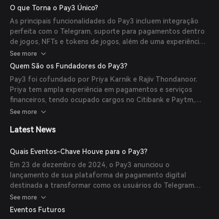
transações seguras e eficientes.
O que Torna o Pay3 Único?
As principais funcionalidades do Pay3 incluem integração
perfeita com o Telegram, suporte para pagamentos dentro
de jogos, NFTs e tokens de jogos, além de uma experiência
de checkout simplificada com suporte para mais de 100
See more
países e moedas.
Quem São os Fundadores do Pay3?
Pay3 foi cofundado por Priya Karnik e Rajiv Thondanoor.
Priya tem ampla experiência em pagamentos e serviços
financeiros, tendo ocupado cargos no Citibank e Paytm,
além de fundado a Dvara Money. Rajiv tem mais de 18 anos
See more
de experiência em internet para consumidores e negócios
Latest News
corporativos, com passagens por empresas como Yahoo,
CBS Interactive e Ola.
Quais Eventos-Chave Houve para o Pay3?
Em 23 de dezembro de 2024, o Pay3 anunciou o
lançamento de sua plataforma de pagamento digital
destinada a transformar como os usuários do Telegram
interagem com ativos digitais. O mini-app da plataforma
See more
estava programado para ser lançado em janeiro de 2025,
Eventos Futuros
acompanhado por uma campanha para os primeiros