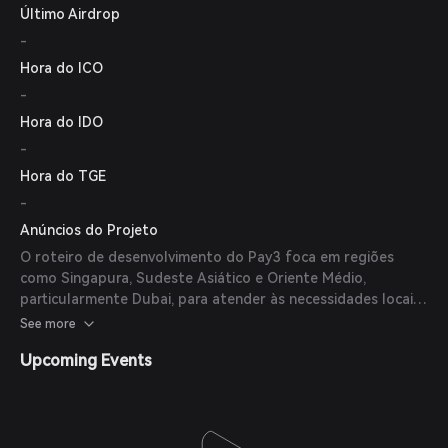
Último Airdrop
usuários com incentivos exclusivos.
-
Hora do ICO
-
Hora do IDO
-
Hora do TGE
-
Anúncios do Projeto
O roteiro de desenvolvimento do Pay3 foca em regiões
como Singapura, Sudeste Asiático e Oriente Médio,
particularmente Dubai, para atender às necessidades locais
de pagamento e requisitos regulatórios. Planos futuros
See more
incluem integrar vários produtos DeFi, implementar
Upcoming Events
recursos de segurança baseados em IA e formar parcerias
estratégicas com grandes instituições financeiras.