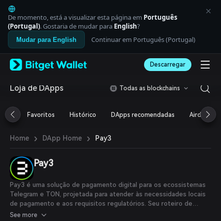
English
日本語
De momento, está a visualizar esta página em
Português
Tiếng Việt
(Portugal)
. Gostaria de mudar para
English
?
Русский
Continuar em Português (Portugal)
Mudar para English
Español (Latinoamérica)
Türkçe
Descarregar
Italiano
Français
Deutsch
Loja de DApps
Todas as blockchains
简体中文
繁體中文
Favoritos
Histórico
DApps recomendadas
Airdrop
Português (Portugal)
Bahasa Indonesia
›
›
Pay3
Home
DApp Home
ภาษาไทย
العربية
हिन्दी
Pay3
বাংলা
Español
Pay3 é uma solução de pagamento digital para os ecossistemas
Português (Brasil)
Telegram e TON, projetada para atender às necessidades locais
Español (Argentina)
de pagamento e aos requisitos regulatórios. Seu roteiro de
desenvolvimento foca em três regiões-chave: Singapura,
See more