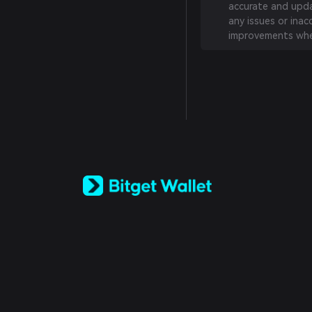
accurate and updat
any issues or inac
improvements whe
English
日本語
Tiếng Việt
Русский
Español (Latinoamérica)
Türkçe
Italiano
Français
Deutsch
简体中文
繁體中文
Português (Portugal)
Bahasa Indonesia