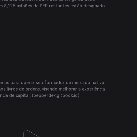
s 8,125 milhões de PEP restantes estão designados
 (
pepperdex.gitbook.io
)
anos para operar seu formador de mercado nativo
nos livros de ordens, visando melhorar a experiência
ncia de capital. (
pepperdex.gitbook.io
)