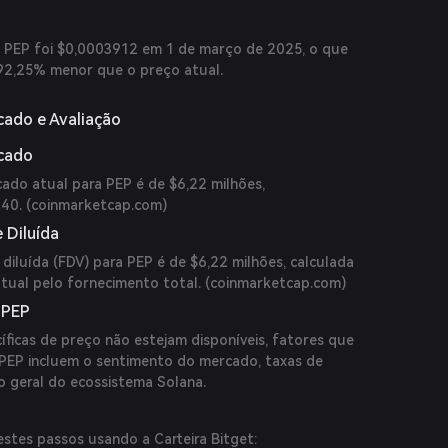
a PEP foi $0,0003912 em 1 de março de 2025, o que
2,25% menor que o preço atual.
cado e Avaliação
rcado
cado atual para PEP é de $6,22 milhões,
40. (
coinmarketcap.com
)
 Diluída
diluída (FDV) para PEP é de $6,22 milhões, calculada
tual pelo fornecimento total. (
coinmarketcap.com
)
 PEP
íficas de preço não estejam disponíveis, fatores que
 PEP incluem o sentimento do mercado, taxas de
 geral do ecossistema Solana.
estes passos usando a Carteira Bitget: