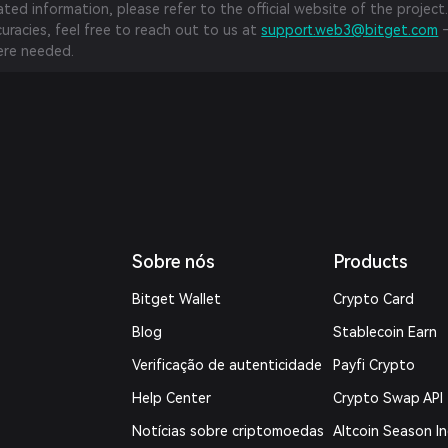
ed information, please refer to the official website of the project.
curacies, feel free to reach out to us at
support.web3@bitget.com
—
re needed.
Sobre nós
Products
Bitget Wallet
Crypto Card
Blog
Stablecoin Earn
Verificação de autenticidade
Payfi Crypto
Help Center
Crypto Swap API
Notícias sobre criptomoedas
Altcoin Season I