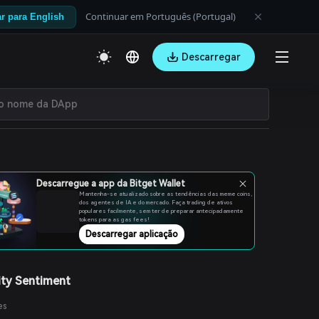
Continuar em Português (Portugal)
r para English
Descarregar
Descarregue a app da Bitget Wallet
Mantenha-se atualizado sobre as tendências das meme coins,
dos agentes de IA e do mercado. Faça trading de ativos
populares facilmente, sem ter de preparar antecipadamente
tokens para as gas fees!
Descarregar aplicação
ty Sentiment
es