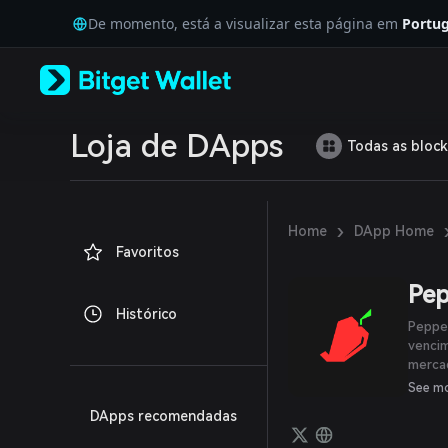
English
De momento, está a visualizar esta página em
Portug
日本語
Tiếng Việt
Русский
Español (Latinoamérica)
Türkçe
Italiano
Loja de DApps
Todas as block
Français
Deutsch
简体中文
繁體中文
›
Home
DApp Home
Português (Portugal)
Favoritos
Bahasa Indonesia
ภาษาไทย
Pe
العربية
Histórico
हिन्दी
Peppe
বাংলা
venci
merca
Español
Networ
Português (Brasil)
See m
em bol
Español (Argentina)
DApps recomendadas