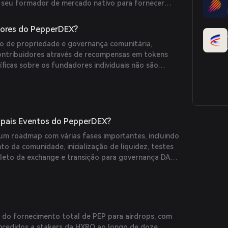
 seu formador de mercado nativo para fornecer
ordens, melhorando a experiência de negociação.
ores do PepperDEX?
o de propriedade e governança comunitária,
ntribuidores através de recompensas em tokens
ficas sobre os fundadores individuais não são
sponíveis. (
pepperdex.gitbook.io
)
cipais Eventos do PepperDEX?
m roadmap com várias fases importantes, incluindo
o da comunidade, inicialização de liquidez, testes
eto da exchange e transição para governança DAO.
do fornecimento total de PEP para airdrops, com
ncedidos a stakers da HXRO ao longo de doze