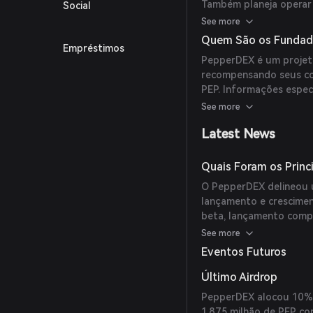
Também planeja operar
Social
liquidez nos livros de 
See more
(
pepperdex.gitbook.io
)
Quem São os Fundad
Empréstimos
PepperDEX é um projet
recompensando seus co
PEP. Informações especí
fornecidas nas fontes di
See more
Latest News
Quais Foram os Prin
O PepperDEX delineou u
lançamento e cresciment
beta, lançamento compl
(
pepperdex.gitbook.io
)
See more
Eventos Futuros
Último Airdrop
PepperDEX alocou 10% 
1,875 milhão de PEP co