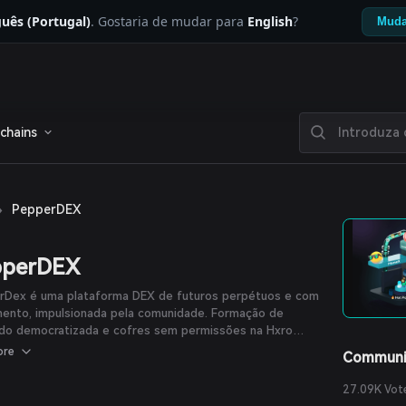
uês (Portugal)
. Gostaria de mudar para
English
?
Muda
chains
›
PepperDEX
pperDEX
rDex é uma plataforma DEX de futuros perpétuos e com
mento, impulsionada pela comunidade. Formação de
do democratizada e cofres sem permissões na Hxro
k para capitalizar e executar estratégias de negociação
ore
Communi
sas.
27.09K Vot