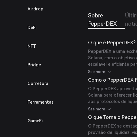
Airdrop
Sobre
Últi
PepperDEX
notí
DeFi
O que é PepperDEX?
NFT
PepperDEX é uma exchan
Solana, com o objetivo
escalável e eficiente p
Bridge
(
pepperdex.gitbook.io
)
See more
Como o PepperDEX F
Corretora
O PepperDEX aproveita 
Solana para oferecer liq
aos protocolos de liqu
Ferramentas
negociem futuros perp
See more
eficiência de capital ap
O que Torna o Peppe
GameFi
O PepperDEX se destaca
provisão de liquidez, v