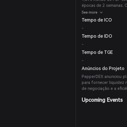
épocas de 2 semanas. O
para ativações futuras.
See more
Tempo de ICO
-
Tempo de IDO
-
Tempo de TGE
-
Anúncios do Projeto
PepperDEX anunciou pl
para fornecer liquidez 
de negociação e a eficiê
Upcoming Events