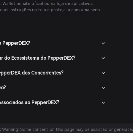
 Wallet no site oficial ou na loja de aplicativos.
o as instruções na tela e proteja-a com uma senha
depositando criptomoedas ou comprando cripto com
meio de métodos de pagamento suportados.
 mercado na Carteira Bitget e busque por PEP para
ção disponíveis.
do PepperDEX?
ciação desejado (ex: PEP/USDT), insira a quantidade
onfirme seu pedido. Uma vez completada a
ar do Ecossistema do PepperDEX?
cionado à sua carteira.
PepperDEX dos Concorrentes?
ro?
 Associados ao PepperDEX?
sk Warning: Some content on this page may be assisted or generated 