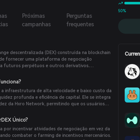
50%
mas
Próximas
Perguntas
cias
campanhas
frequentes
ge descentralizada (DEX) construída na blockchain
Curren
 de fornecer uma plataforma de negociação
ara futuros perpétuos e outros derivativos.
unciona?
a infraestrutura de alta velocidade e baixo custo da
uidez profunda e eficiência de capital. Ele se integra
idez da Hxro Network, permitindo que os usuários
étuos e produtos de futuros expirantes com
rimorada. (
pepperdex.gitbook.io
)
rDEX Único?
 por incentivar atividades de negociação em vez da
isando combater o farming de incentivos mercenários.