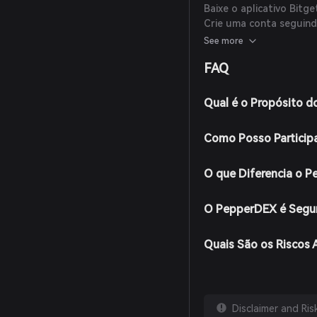
Baixe o aplicativo Bitget
Crie uma conta seguind
forte.
See more
Financie sua carteira 
FAQ
moeda fiduciária por 
Navegue até a seção de
ver os pares de negocia
Qual é o Propósito 
Selecione o par de nego
que deseja comprar e c
Como Posso Particip
transação, PEP será adi
O que Diferencia o 
O PepperDEX é Segu
Quais São os Riscos
Disclaimer and Ri