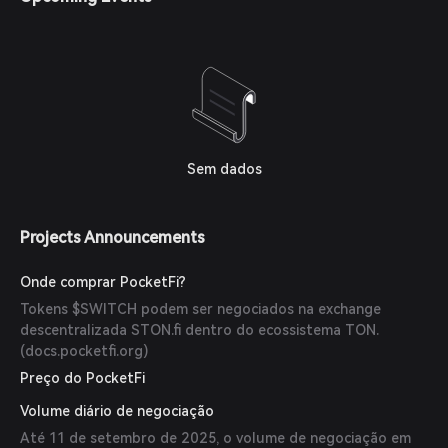
de indicação oferecendo até 30% das taxas de negociação
dos amigos, incentivando o crescimento e engajamento da
comunidade. (
docs.pocketfi.org
)
Sem dados
Projects Announcements
Onde comprar PocketFi?
Tokens $SWITCH podem ser negociados na exchange
descentralizada STON.fi dentro do ecossistema TON.
(
docs.pocketfi.org
)
Preço do PocketFi
Volume diário de negociação
Até 11 de setembro de 2025, o volume de negociação em