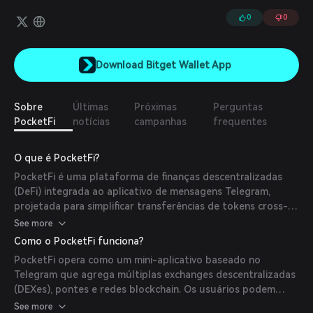
Mini-App. Uma nova abordagem que PocketFi traz, reunindo uma
ampla variedade de exchanges descentralizadas (DEXes), pontes
0
0
inovadoras, tudo encapsulado em um único bot amigável,
utilizando novas ferramentas da equipe do Telegram. Essa
sinergia de tecnologias permite aos usuários ter controle total,
Download Bitget Wallet App
iniciar trocas de tokens, lucrar com oportunidades de sniping e
gerenciar várias carteiras.
Sobre
Últimas
Próximas
Perguntas
PocketFi
notícias
campanhas
frequentes
O que é PocketFi?
PocketFi é uma plataforma de finanças descentralizadas
(DeFi) integrada ao aplicativo de mensagens Telegram,
projetada para simplificar transferências de tokens cross-
chain, trocas, sniping e copy trading. Aproveitando a
See more
funcionalidade Mini-App do Telegram, o PocketFi oferece
Como o PocketFi funciona?
aos usuários uma maneira simples e eficiente de se envolver
PocketFi opera como um mini-aplicativo baseado no
em atividades DeFi diretamente na interface do Telegram.
Telegram que agrega múltiplas exchanges descentralizadas
(
docs.pocketfi.org
)
(DEXes), pontes e redes blockchain. Os usuários podem
realizar trocas de tokens, gerenciar várias carteiras e
See more