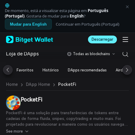
English
日本語
De momento, está a visualizar esta página em
Português
Tiếng Việt
(Portugal)
. Gostaria de mudar para
English
?
Русский
Continuar em Português (Portugal)
Mudar para English
Español (Latinoamérica)
Türkçe
Descarregar
Italiano
Français
Deutsch
Loja de DApps
Todas as blockchains
简体中文
繁體中文
Favoritos
Histórico
DApps recomendadas
Airdrop
Português (Portugal)
Bahasa Indonesia
›
›
PocketFi
Home
DApp Home
ภาษาไทย
العربية
हिन्दी
PocketFi
বাংলা
Español
PocketFi é uma solução para transferências de tokens entre
Português (Brasil)
cadeias de forma fluida, snipes, copytrading e muito mais. Foi
Español (Argentina)
projetado para revolucionar a maneira como os usuários navegam
no mundo das finanças descentralizadas no Telegram, como um
See more