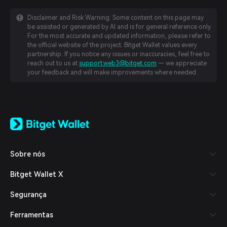
Disclaimer and Risk Warning: Some content on this page may
be assisted or generated by AI and is for general reference only.
For the most accurate and updated information, please refer to
the official website of the project. Bitget Wallet values every
partnership. If you notice any issues or inaccuracies, feel free to
reach out to us at
support.web3@bitget.com
— we appreciate
your feedback and will make improvements where needed.
English
日本語
Tiếng Việt
Русский
Sobre nós
Español (Latinoamérica)
Türkçe
Bitget Wallet X
Italiano
Français
Segurança
Deutsch
简体中文
Ferramentas
繁體中文