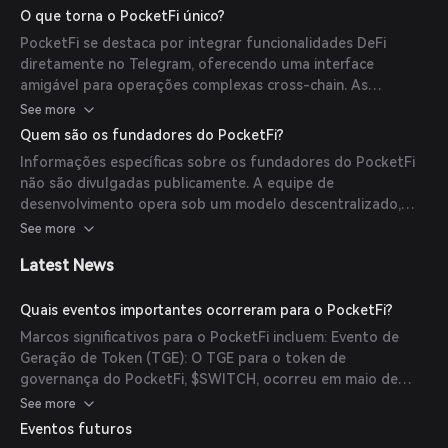
executar transações cross-chain sem sair do app do
O que torna o PocketFi único?
Telegram. A plataforma utiliza roteamento inteligente para
PocketFi se destaca por integrar funcionalidades DeFi
fornecer caminhos ótimos para transações, garantindo
diretamente no Telegram, oferecendo uma interface
mínima derrapagem e negociação eficiente.
amigável para operações complexas cross-chain. As
(
docs.pocketfi.org
)
principais características incluem: Transferências de Tokens
See more
Cross-Chain: Troque tokens facilmente entre diferentes
Quem são os fundadores do PocketFi?
redes blockchain. Copy Trading: Imite as operações de
Informações específicas sobre os fundadores do PocketFi
traders experientes para otimizar estratégias de
não são divulgadas publicamente. A equipe de
investimento. Oportunidades de Sniping: Aproveite
desenvolvimento opera sob um modelo descentralizado,
movimentos rápidos do mercado com compras de tokens
focado em iniciativas e governança orientadas pela
See more
oportunas. Gerenciamento Multi-Carteira: Gerencie
comunidade. (
docs.pocketfi.org
)
múltiplas carteiras de criptomoedas em uma única
Latest News
plataforma. (
docs.pocketfi.org
)
Quais eventos importantes ocorreram para o PocketFi?
Marcos significativos para o PocketFi incluem: Evento de
Geração de Token (TGE): O TGE para o token de
governança do PocketFi, $SWITCH, ocorreu em maio de
2025, marcando o lançamento oficial do token. Listagem em
See more
Exchange: Após o TGE, $SWITCH foi listado na exchange
Eventos futuros
descentralizada STON.fi dentro do ecossistema TON,