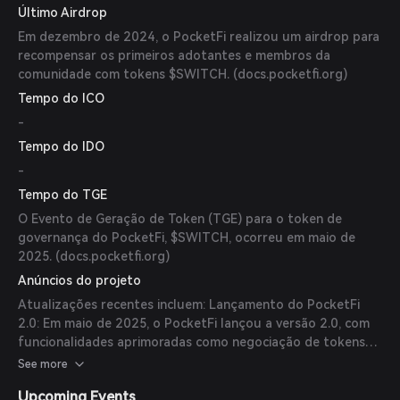
Último Airdrop
aumentando sua acessibilidade e liquidez. Campanha de
Airdrop: Em dezembro de 2024, o PocketFi realizou um
Em dezembro de 2024, o PocketFi realizou um airdrop para
airdrop para recompensar os primeiros adotantes e
recompensar os primeiros adotantes e membros da
membros da comunidade com tokens $SWITCH,
comunidade com tokens $SWITCH. (
docs.pocketfi.org
)
promovendo engajamento e participação da comunidade.
Tempo do ICO
(
docs.pocketfi.org
)
-
Tempo do IDO
-
Tempo do TGE
O Evento de Geração de Token (TGE) para o token de
governança do PocketFi, $SWITCH, ocorreu em maio de
2025. (
docs.pocketfi.org
)
Anúncios do projeto
Atualizações recentes incluem: Lançamento do PocketFi
2.0: Em maio de 2025, o PocketFi lançou a versão 2.0, com
funcionalidades aprimoradas como negociação de tokens
Solana via TON Connect, trocas sem gás e um recurso
See more
'Piloto Automático' para compras automatizadas de tokens.
Upcoming Events
Programa de Indicação: A plataforma lançou um programa