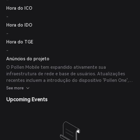
Wireless e Delphi Digital, para acelerar a implantação de sua
Hora do ICO
rede móvel descentralizada.
-
Hora do IDO
-
Hora do TGE
-
Anúncios do projeto
O Pollen Mobile tem expandido ativamente sua
infraestrutura de rede e base de usuários. Atualizações
recentes incluem a introdução do dispositivo 'Pollen One',
aprimorando as capacidades de cobertura da rede, e
See more
parcerias voltadas para diminuir a desigualdade digital em
Upcoming Events
áreas carentes. A empresa continua focada no engajamento
da comunidade e em avanços tecnológicos para fortalecer
sua rede descentralizada.