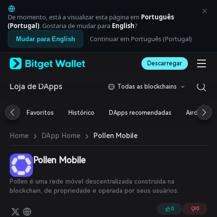
English
日本語
De momento, está a visualizar esta página em
Português
Tiếng Việt
(Portugal)
. Gostaria de mudar para
English
?
Русский
Continuar em Português (Portugal)
Mudar para English
Español (Latinoamérica)
Türkçe
Descarregar
Italiano
Français
Deutsch
Loja de DApps
Todas as blockchains
简体中文
繁體中文
Favoritos
Histórico
DApps recomendadas
Airdrop
Português (Portugal)
Bahasa Indonesia
›
›
Pollen Mobile
Home
DApp Home
ภาษาไทย
العربية
हिन्दी
Pollen Mobile
বাংলা
Español
Pollen é uma rede móvel descentralizada construída na
Português (Brasil)
blockchain, de propriedade e operada por seus usuários.
Español (Argentina)
0
0