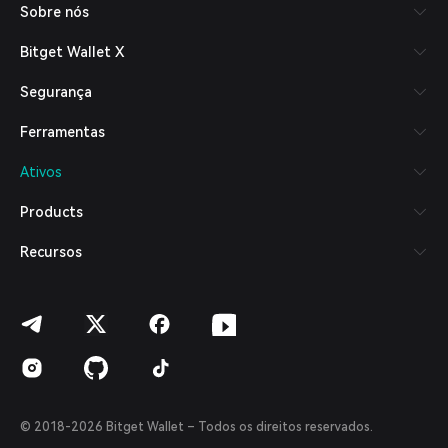
Sobre nós
Español (Latinoamérica)
Türkçe
Bitget Wallet X
Italiano
Français
Segurança
Deutsch
简体中文
Ferramentas
繁體中文
Português (Portugal)
Ativos
Bahasa Indonesia
ภาษาไทย
Products
العربية
हिन्दी
Recursos
বাংলা
Español
Português (Brasil)
Español (Argentina)
© 2018-2026 Bitget Wallet – Todos os direitos reservados.