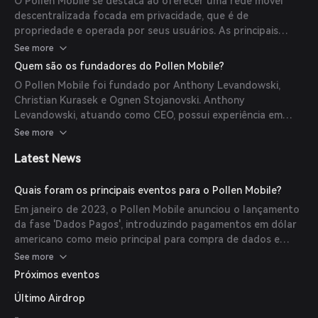
O Pollen Mobile se destaca ao oferecer uma rede móvel
garantindo comunicação privada e segura. Os participantes
descentralizada focada em privacidade, que é de
ganham tokens $PCN por contribuir com a cobertura e o
propriedade e operada por seus usuários. As principais
uso da rede.
características incluem: 1) Expansão da rede impulsionada
See more
pelos usuários através do desenvolvimento de hardware; 2)
Quem são os fundadores do Pollen Mobile?
Participação incentivada via tokens $PCN; 3) Privacidade e
O Pollen Mobile foi fundado por Anthony Levandowski,
anonimato aprimorados em comparação com operadoras
Christian Kurasek e Ognen Stojanovski. Anthony
tradicionais; 4) Flexibilidade na cobertura, permitindo que os
Levandowski, atuando como CEO, possui experiência em
usuários estabeleçam conectividade onde necessário.
tecnologia de condução autônoma e anteriormente
See more
cofundou a Pronto, uma empresa especializada em
Latest News
soluções para veículos autônomos. Christian Kurasek e
Ognen Stojanovski trazem expertise em tecnologia e
telecomunicações, contribuindo para o desenvolvimento e
Quais foram os principais eventos para o Pollen Mobile?
crescimento do Pollen Mobile.
Em janeiro de 2023, o Pollen Mobile anunciou o lançamento
da fase 'Dados Pagos', introduzindo pagamentos em dólar
americano como meio principal para compra de dados e
compensação dos contribuintes da rede. Essa mudança visa
See more
atrair uma base de usuários mais ampla e simplificar a
Próximos eventos
monetização da rede. Além disso, em abril de 2022, o Pollen
Último Airdrop
Mobile garantiu financiamento inicial liderado pela Slow
Ventures, com participação de investidores como DISH
-