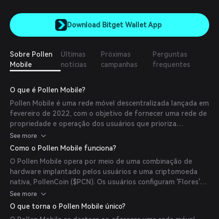
Download Bitget Wallet App
Sobre Pollen
Últimas
Próximas
Perguntas
Mobile
notícias
campanhas
frequentes
O que é Pollen Mobile?
Pollen Mobile é uma rede móvel descentralizada lançada em
fevereiro de 2022, com o objetivo de fornecer uma rede de
propriedade e operação dos usuários que prioriza
privacidade, anonimato e liberdade. Ao aproveitar
See more
tecnologias blockchain e de código aberto, o Pollen Mobile
Como o Pollen Mobile funciona?
capacita indivíduos a construir e manter suas próprias
O Pollen Mobile opera por meio de uma combinação de
redes móveis, oferecendo uma alternativa às operadoras
hardware implantado pelos usuários e uma criptomoeda
tradicionais.
nativa, PollenCoin ($PCN). Os usuários configuram 'Flores'
(antenas) para fornecer cobertura de rede, que é validada
See more
por 'Abelhas' (dispositivos portáteis). Dispositivos móveis,
O que torna o Pollen Mobile único?
chamados 'Beija-flores', conectam-se à rede via eSIMs,