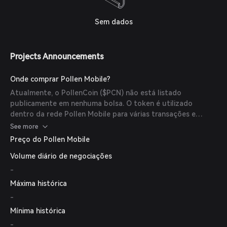
Sem dados
Projects Announcements
Onde comprar Pollen Mobile?
Atualmente, o PollenCoin ($PCN) não está listado
publicamente em nenhuma bolsa. O token é utilizado
dentro da rede Pollen Mobile para várias transações e
recompensas. Usuários interessados em adquirir $PCN
See more
podem participar da rede implantando hardware ou usando
Preço do Pollen Mobile
os serviços da rede para ganhar tokens.
Volume diário de negociações
-
Máxima histórica
-
Mínima histórica
-