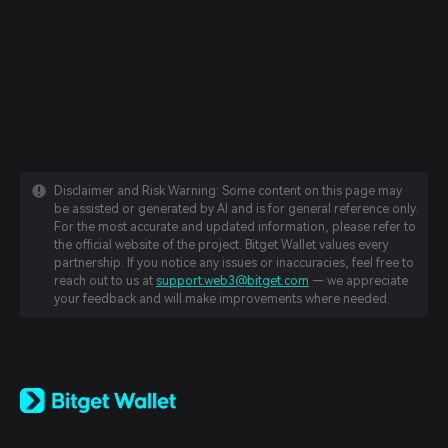
Disclaimer and Risk Warning: Some content on this page may
be assisted or generated by AI and is for general reference only.
For the most accurate and updated information, please refer to
the official website of the project. Bitget Wallet values every
partnership. If you notice any issues or inaccuracies, feel free to
reach out to us at
support.web3@bitget.com
— we appreciate
your feedback and will make improvements where needed.
English
日本語
Tiếng Việt
Русский