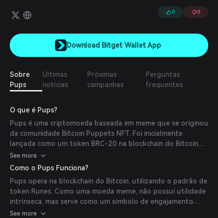
0
0
Download Bitget Wallet App
Sobre
Últimas
Próximas
Perguntas
Pups
notícias
campanhas
frequentes
O que é Pups?
Pups é uma criptomoeda baseada em meme que se originou
da comunidade Bitcoin Puppets NFT. Foi inicialmente
lançada como um token BRC-20 na blockchain do Bitcoin
em abril de 2023 e desde então migrou para o padrão
See more
Runes. O projeto é totalmente guiado pela comunidade,
Como o Pups Funciona?
focando em promover paz e vibrações positivas através de
Pups opera na blockchain do Bitcoin, utilizando o padrão de
sua arte e engajamento comunitário. (
lbank.com
)
token Runes. Como uma moeda meme, não possui utilidade
intrínseca, mas serve como um símbolo de engajamento
comunitário e expressão cultural dentro do espaço cripto.
See more