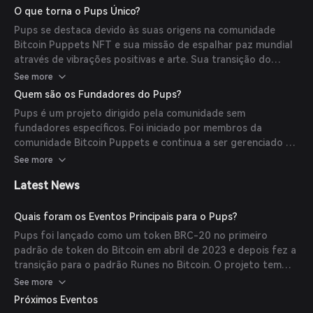
(
lbank.com
)
O que torna o Pups Único?
Pups se destaca devido às suas origens na comunidade
Bitcoin Puppets NFT e sua missão de espalhar paz mundial
através de vibrações positivas e arte. Sua transição do
padrão BRC-20 para o padrão Runes no Bitcoin demonstra
See more
sua adaptabilidade e compromisso em aproveitar os
Quem são os Fundadores do Pups?
padrões de token em evolução do Bitcoin. (
lbank.com
)
Pups é um projeto dirigido pela comunidade sem
fundadores específicos. Foi iniciado por membros da
comunidade Bitcoin Puppets e continua a ser gerenciado e
liderado por seus membros comunitários. (
lbank.com
)
See more
Latest News
Quais foram os Eventos Principais para o Pups?
Pups foi lançado como um token BRC-20 no primeiro
padrão de token do Bitcoin em abril de 2023 e depois fez a
transição para o padrão Runes no Bitcoin. O projeto tem
sido dirigido pela comunidade, focando em espalhar paz
See more
mundial através de vibrações positivas e arte. (
lbank.com
)
Próximos Eventos