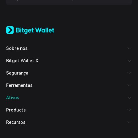
English
日本語
Tiếng Việt
Русский
Sobre nós
Español (Latinoamérica)
Türkçe
Bitget Wallet X
Italiano
Français
Segurança
Deutsch
简体中文
Ferramentas
繁體中文
Português (Portugal)
Ativos
Bahasa Indonesia
ภาษาไทย
Products
العربية
हिन्दी
Recursos
বাংলা
Español