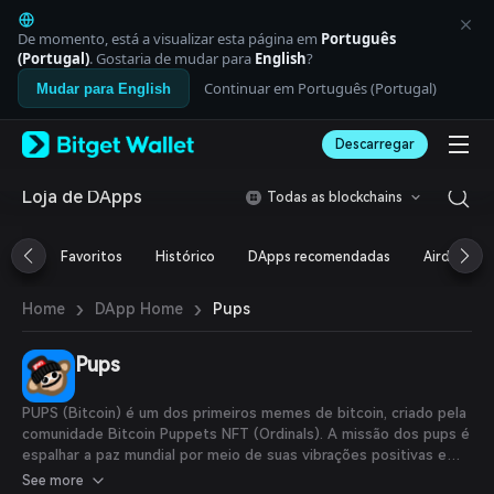
English
日本語
De momento, está a visualizar esta página em
Português
Tiếng Việt
(Portugal)
. Gostaria de mudar para
English
?
Русский
Continuar em Português (Portugal)
Mudar para English
Español (Latinoamérica)
Türkçe
Descarregar
Italiano
Français
Deutsch
Loja de DApps
Todas as blockchains
简体中文
繁體中文
Favoritos
Histórico
DApps recomendadas
Airdrop
Português (Portugal)
Bahasa Indonesia
›
›
Pups
Home
DApp Home
ภาษาไทย
العربية
हिन्दी
Pups
বাংলা
Español
PUPS (Bitcoin) é um dos primeiros memes de bitcoin, criado pela
Português (Brasil)
comunidade Bitcoin Puppets NFT (Ordinals). A missão dos pups é
Español (Argentina)
espalhar a paz mundial por meio de suas vibrações positivas e
arte.
See more