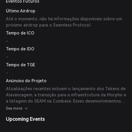
Eventos Futuros
Morpho: No início de 2025, Seamless migrou sua atividade
Último Airdrop
principal de empréstimo para a infraestrutura de
empréstimos sem permissões da Morpho para acelerar a
Até o momento, não há informações disponíveis sobre um
inovação e ganhar maior liberdade arquitetônica. 3.
próximo airdrop para o Seamless Protocol.
Listagem na Coinbase: Em 11 de dezembro de 2023, SEAM
Tempo de ICO
tornou-se o primeiro token de projeto nativo baseado na
-
Base listado na Coinbase, marcando uma conquista
significativa para o protocolo.
Tempo de IDO
-
Tempo de TGE
-
Anúncios do Projeto
Atualizações recentes incluem o lançamento dos Tokens de
Alavancagem, a transição para a infraestrutura da Morpho e
a listagem do SEAM na Coinbase. Esses desenvolvimentos
destacam o comprometimento do Seamless Protocol com a
See more
inovação e o engajamento da comunidade.
Upcoming Events