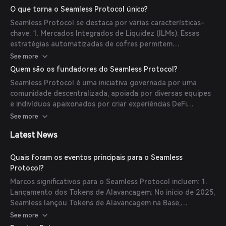
estratégias populares de crescimento, como
O que torna o Seamless Protocol único?
autocompound e autorebalanceamento. Essa abordagem
Seamless Protocol se destaca por várias características-
simplifica estratégias complexas de DeFi, permitindo que
chave: 1. Mercados Integrados de Liquidez (ILMs): Essas
usuários alcancem alavancagem sem intervenção manual e
estratégias automatizadas de cofres permitem
monitoramento contínuo de posições.
empréstimos sob garantias reduzidas e sem permissões,
See more
desafiando modelos tradicionais de empréstimos
Quem são os fundadores do Seamless Protocol?
supercolateralizados. 2. Tokens de Alavancagem (LTs): LTs
Seamless Protocol é uma iniciativa governada por uma
encapsulam estratégias DeFi em tokens ERC-20, permitindo
comunidade descentralizada, apoiada por diversas equipes
que os usuários entrem facilmente em estratégias
e indivíduos apaixonados por criar experiências DeFi
complexas apenas segurando um token. 3. Governança
transparentes e confiáveis. Contribuidores e conselheiros
See more
Comunitária: Governado pelo token SEAM, o protocolo
têm experiências em organizações renomadas como
enfatiza uma abordagem democrática e descentralizada,
Latest News
Coinbase, Uniswap, Robinhood, CertiK, Kraken, Ampleforth e
possibilitando que usuários proponham, deleguem e
GameStop.
implementem mudanças sem captação externa de recursos.
Quais foram os eventos principais para o Seamless
Protocol?
Marcos significativos para o Seamless Protocol incluem: 1.
Lançamento dos Tokens de Alavancagem: No início de 2025,
Seamless lançou Tokens de Alavancagem na Base,
oferecendo estratégias DeFi automatizadas embaladas
See more
como ativos ERC-20. 2. Transição para a Infraestrutura da