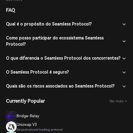
Protocol. É importante notar que os mercados de
FAQ
criptomoedas são altamente voláteis e o desempenho
passado não indica resultados futuros.
Qual é o propósito do Seamless Protocol?
Como posso participar do ecossistema Seamless
Protocol?
O que diferencia o Seamless Protocol dos concorrentes?
O Seamless Protocol é seguro?
Quais são os riscos associados ao Seamless Protocol?
Currently Popular
Ver mais >
Bridge-Relay
Uniswap V3
Decentralized trading protocol