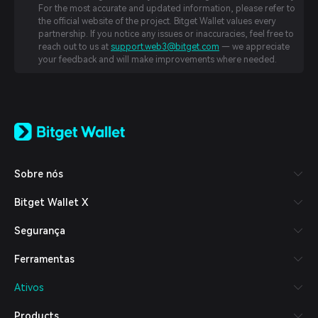
For the most accurate and updated information, please refer to
the official website of the project. Bitget Wallet values every
partnership. If you notice any issues or inaccuracies, feel free to
reach out to us at
support.web3@bitget.com
— we appreciate
your feedback and will make improvements where needed.
English
日本語
Tiếng Việt
Русский
Sobre nós
Español (Latinoamérica)
Türkçe
Bitget Wallet X
Italiano
Français
Segurança
Deutsch
简体中文
Ferramentas
繁體中文
Português (Portugal)
Ativos
Bahasa Indonesia
ภาษาไทย
Products