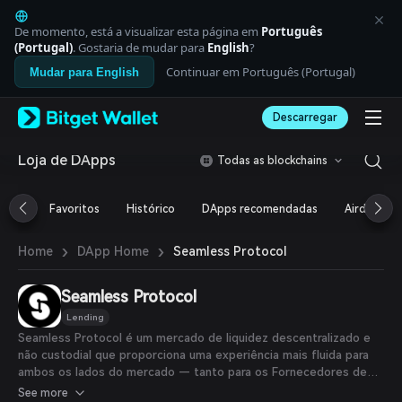
English
日本語
De momento, está a visualizar esta página em
Português
Tiếng Việt
(Portugal)
. Gostaria de mudar para
English
?
Русский
Continuar em Português (Portugal)
Mudar para English
Español (Latinoamérica)
Türkçe
Descarregar
Italiano
Français
Deutsch
Loja de DApps
Todas as blockchains
简体中文
繁體中文
Favoritos
Histórico
DApps recomendadas
Airdrop
Português (Portugal)
Bahasa Indonesia
›
›
Seamless Protocol
Home
DApp Home
ภาษาไทย
العربية
हिन्दी
Seamless Protocol
বাংলা
Lending
Español
Seamless Protocol é um mercado de liquidez descentralizado e
Português (Brasil)
não custodial que proporciona uma experiência mais fluida para
Español (Argentina)
ambos os lados do mercado — tanto para os Fornecedores de
Liquidez quanto para os Tomadores de Liquidez. O Seamless
See more