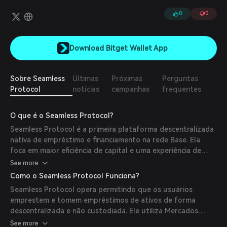
Protocol tem como objetivo desbloquear empréstimos com
subcolateralização por meio do conceito inovador de Mercados
0
0
de Liquidez Integrados. O protocolo orientado pela comunidade
herda a segurança dos contratos inteligentes auditados,
originados a partir de forks do AAVE e do Ampleforth.
Download Bitget Wallet App
Sobre Seamless
Últimas
Próximas
Perguntas
Protocol
notícias
campanhas
frequentes
O que é o Seamless Protocol?
Seamless Protocol é a primeira plataforma descentralizada
nativa de empréstimo e financiamento na rede Base. Ela
foca em maior eficiência de capital e uma experiência de
usuário aprimorada para inspirar a adoção em massa nas
See more
finanças descentralizadas (DeFi). O protocolo permite que
Como o Seamless Protocol Funciona?
os usuários façam bridge, swap, forneçam e tomem
Seamless Protocol opera permitindo que os usuários
emprestado seus tokens Base favoritos de forma contínua,
emprestem e tomem empréstimos de ativos de forma
visando criar experiências DeFi transparentes e confiáveis
descentralizada e não custodiada. Ele utiliza Mercados
que impulsionem oportunidades financeiras.
Integrados de Liquidez (ILMs) para automatizar e otimizar
See more