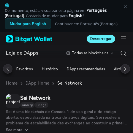
English
日本語
De momento, está a visualizar esta página em
Português
Tiếng Việt
(Portugal)
. Gostaria de mudar para
English
?
Русский
Continuar em Português (Portugal)
Mudar para English
Español (Latinoamérica)
Türkçe
Descarregar
Italiano
Français
Deutsch
Loja de DApps
Todas as blockchains
简体中文
繁體中文
Favoritos
Histórico
DApps recomendadas
Airdrop
Português (Portugal)
Bahasa Indonesia
›
›
Sei Network
Home
DApp Home
ภาษาไทย
العربية
हिन्दी
Sei Network
বাংলা
Airdrop
Bridge
Español
Sei é uma blockchain de Camada 1 de uso geral e de código
Português (Brasil)
aberto, especializada na troca de ativos digitais. Sei resolve o
Español (Argentina)
problema de escalabilidade das exchanges ao construir a primeira
Camada 1 especializada em negociação, otimizando cada camada
See more