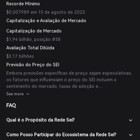
Recorde Mínimo
$0,007989 em 15 de agosto de 2023
Capitalização e Avaliação de Mercado
Capitalização de Mercado
$1,94 bilhão, posição #58
Avaliação Total Dilúida
$3,17 bilhões
Previsão do Preço do SEI
Embora previsões específicas de preço sejam especulativas,
os fatores que influenciam o preço do SEI incluem o
sentimento do mercado, taxas de adoção e
desenvolvimentos tecnológicos como a próxima atualização
See more
Giga. Até o momento, não há previsões disponíveis de
FAQ
especialistas ou publicações confiáveis.
Qual é o Propósito da Rede Sei?
Como Posso Participar do Ecossistema da Rede Sei?