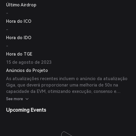
Último Airdrop
-
Hora do ICO
-
Hora do IDO
-
Hora do TGE
15 de agosto de 2023
Anúncios do Projeto
As atualizações recentes incluem o anúncio da atualização
Giga, que deverá proporcionar uma melhoria de 50x na
capacidade da EVM, otimizando execução, consenso e
armazenamento para elevar o desempenho da blockchain
See more
aos níveis do web2.
Upcoming Events