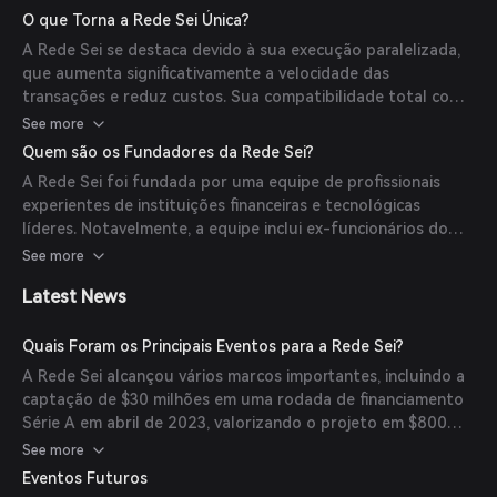
baixa latência, essenciais para aplicações descentralizadas
O que Torna a Rede Sei Única?
que requerem operações em alta velocidade.
A Rede Sei se destaca devido à sua execução paralelizada,
que aumenta significativamente a velocidade das
transações e reduz custos. Sua compatibilidade total com
Ethereum permite que desenvolvedores implantem
See more
contratos inteligentes existentes sem modificações. Além
Quem são os Fundadores da Rede Sei?
disso, a próxima atualização Giga da Sei visa entregar uma
A Rede Sei foi fundada por uma equipe de profissionais
melhoria de 50x na capacidade da EVM, otimizando ainda
experientes de instituições financeiras e tecnológicas
mais a execução, consenso e armazenamento para alcançar
líderes. Notavelmente, a equipe inclui ex-funcionários do
níveis de desempenho comparáveis aos serviços web
Goldman Sachs e Robinhood, trazendo vasta expertise em
See more
tradicionais.
finanças e tecnologia para o projeto.
Latest News
Quais Foram os Principais Eventos para a Rede Sei?
A Rede Sei alcançou vários marcos importantes, incluindo a
captação de $30 milhões em uma rodada de financiamento
Série A em abril de 2023, valorizando o projeto em $800
milhões. A rede também lançou seu Evento de Geração de
See more
Token (TGE) em 15 de agosto de 2023, com um preço inicial
Eventos Futuros
de listagem de $1,47 por token SEI.