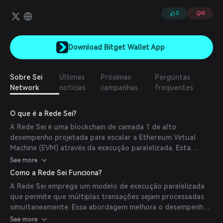
da pilha para oferecer a melhor infraestrutura para a troca de
ativos digitais.
0
0
Download Bitget Wallet App
Sobre Sei
Últimas
Próximas
Perguntas
Network
notícias
campanhas
frequentes
O que é a Rede Sei?
A Rede Sei é uma blockchain de camada 1 de alto
desempenho projetada para escalar a Ethereum Virtual
Machine (EVM) através da execução paralelizada. Esta
arquitetura permite transações mais rápidas, taxas
See more
reduzidas e implantação perfeita de contratos inteligentes,
Como a Rede Sei Funciona?
solucionando gargalos tradicionais da blockchain enquanto
A Rede Sei emprega um modelo de execução paralelizada
mantém total compatibilidade com Ethereum.
que permite que múltiplas transações sejam processadas
simultaneamente. Essa abordagem melhora o desempenho
e a eficiência, garantindo finalização rápida das transações e
See more