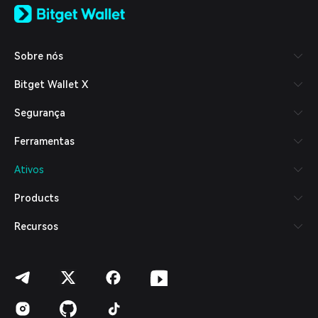
日本語
Tiếng Việt
Русский
Sobre nós
Español (Latinoamérica)
Türkçe
Bitget Wallet X
Italiano
Français
Segurança
Deutsch
简体中文
Ferramentas
繁體中文
Português (Portugal)
Ativos
Bahasa Indonesia
ภาษาไทย
Products
العربية
हिन्दी
Recursos
বাংলা
Español
Português (Brasil)
Español (Argentina)