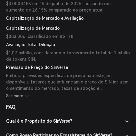
$0,0008483 em 15 de junho de 2025, indicando um
aumento de 26,15% comparado ao preço atual.
Capitalização de Mercado e Avaliação
Capitalização de Mercado
$883.806, classificado em #2178.
Avaliação Total Diluição
$1,07 milhão, considerando o fornecimento total de 1 bilhão
de tokens SIN.
Previsão de Preço do SinVerse
Embora previsões específicas de preço não estejam
disponíveis, fatores que influenciam o preço do SIN incluem
o sentimento do mercado, taxas de adoção e
desenvolvimentos dentro da plataforma SinVerse.
See more
Investidores devem realizar pesquisas detalhadas e
FAQ
considerar as tendências do mercado antes de tomar
decisões de investimento.
Qual é o Propósito do SinVerse?
Como Posso Participar no Ecossistema do SinVerse?