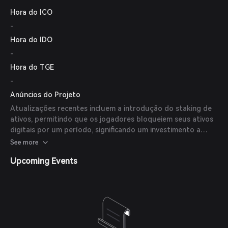
Hora do ICO
-
Hora do IDO
-
Hora do TGE
-
Anúncios do Projeto
Atualizações recentes incluem a introdução do staking de
ativos, permitindo que os jogadores bloqueiem seus ativos
digitais por um período, significando um investimento a
longo prazo no crescimento da plataforma. Além disso,
See more
foram introduzidos torneios de Arena Esports competitivos
Upcoming Events
para recompensar as habilidades estratégicas e combativas
dos jogadores com valiosas recompensas dentro do jogo.