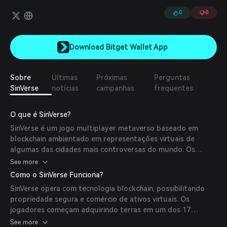
nicho, porém popular.
0
0
Download Bitget Wallet App
Sobre
Últimas
Próximas
Perguntas
SinVerse
notícias
campanhas
frequentes
O que é SinVerse?
SinVerse é um jogo multiplayer metaverso baseado em
blockchain ambientado em representações virtuais de
algumas das cidades mais controversas do mundo. Os
jogadores podem comprar imóveis digitais, desenvolver seus
See more
impérios e participar de várias atividades para se tornar o
Como o SinVerse Funciona?
Chefão supremo. A plataforma enfatiza a interação social,
SinVerse opera com tecnologia blockchain, possibilitando
permitindo que os usuários criem clubes, organizem
propriedade segura e comércio de ativos virtuais. Os
eventos e participem de atividades do submundo para
jogadores começam adquirindo terras em um dos 17
recompensas dentro do jogo.
distritos distintos, cada um oferecendo propriedades e
See more