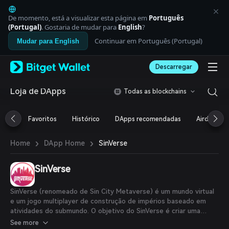
English
日本語
De momento, está a visualizar esta página em
Português
Tiếng Việt
(Portugal)
. Gostaria de mudar para
English
?
Русский
Continuar em Português (Portugal)
Mudar para English
Español (Latinoamérica)
Türkçe
Descarregar
Italiano
Français
Deutsch
Loja de DApps
Todas as blockchains
简体中文
繁體中文
Favoritos
Histórico
DApps recomendadas
Airdrop
Português (Portugal)
Bahasa Indonesia
›
›
SinVerse
Home
DApp Home
ภาษาไทย
العربية
हिन्दी
SinVerse
বাংলা
Español
SinVerse (renomeado de Sin City Metaverse) é um mundo virtual
Português (Brasil)
e um jogo multiplayer de construção de impérios baseado em
Español (Argentina)
atividades do submundo. O objetivo do SinVerse é criar uma
economia sustentável gerida pelos jogadores em um gênero de
See more