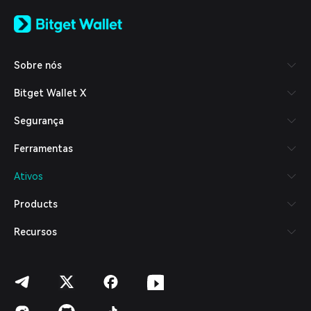
English
日本語
Tiếng Việt
Русский
Sobre nós
Español (Latinoamérica)
Türkçe
Bitget Wallet X
Italiano
Français
Segurança
Deutsch
简体中文
Ferramentas
繁體中文
Português (Portugal)
Ativos
Bahasa Indonesia
ภาษาไทย
Products
العربية
हिन्दी
Recursos
বাংলা
Español
Português (Brasil)
Español (Argentina)