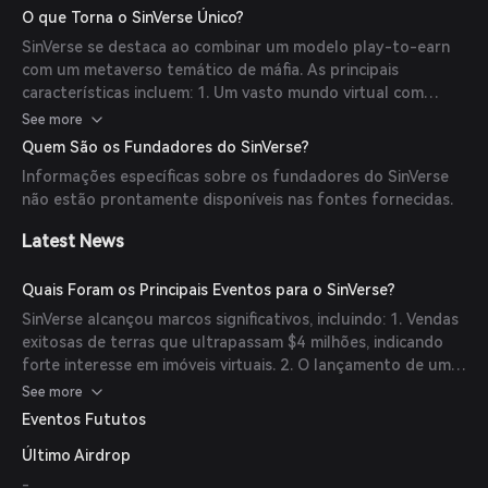
recursos únicos. Eles podem se juntar a facções, realizar
O que Torna o SinVerse Único?
missões e participar de minijogos como a Arena de Batalha.
SinVerse se destaca ao combinar um modelo play-to-earn
A economia dentro do jogo é impulsionada pelo token SIN,
com um metaverso temático de máfia. As principais
usado para transações, recompensas e staking.
características incluem: 1. Um vasto mundo virtual com
15.000 lotes de terra distribuídos por 17 distritos. 2.
See more
Integração de NFTs e imóveis virtuais, permitindo que os
Quem São os Fundadores do SinVerse?
jogadores possuam, desenvolvam e monetizem
Informações específicas sobre os fundadores do SinVerse
propriedades. 3. Uma economia dirigida pelos jogadores
não estão prontamente disponíveis nas fontes fornecidas.
onde os usuários podem administrar negócios, negociar
ativos e participar da governança por meio de staking.
Latest News
Quais Foram os Principais Eventos para o SinVerse?
SinVerse alcançou marcos significativos, incluindo: 1. Vendas
exitosas de terras que ultrapassam $4 milhões, indicando
forte interesse em imóveis virtuais. 2. O lançamento de um
novo marketplace metaverso e funcionalidades de staking
See more
de ativos, aprimorando o comércio de ativos digitais e
Eventos Fututos
oferecendo oportunidades de staking para os jogadores.
Último Airdrop
-