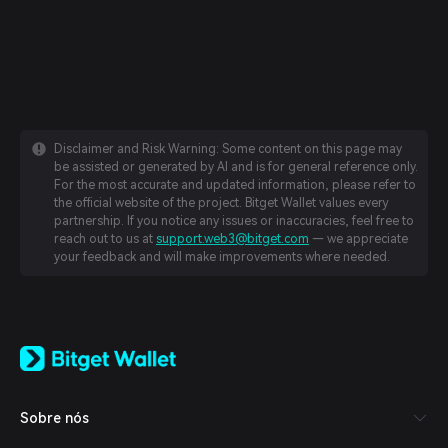
Disclaimer and Risk Warning: Some content on this page may
be assisted or generated by AI and is for general reference only.
For the most accurate and updated information, please refer to
the official website of the project. Bitget Wallet values every
partnership. If you notice any issues or inaccuracies, feel free to
reach out to us at
support.web3@bitget.com
— we appreciate
your feedback and will make improvements where needed.
English
日本語
Tiếng Việt
Русский
Sobre nós
Español (Latinoamérica)
Türkçe