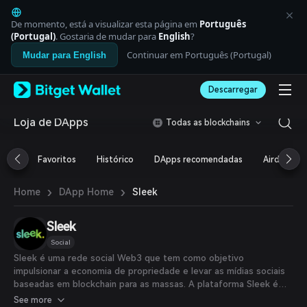
English
日本語
De momento, está a visualizar esta página em
Português
Tiếng Việt
(Portugal)
. Gostaria de mudar para
English
?
Русский
Continuar em Português (Portugal)
Mudar para English
Español (Latinoamérica)
Türkçe
Descarregar
Italiano
Français
Deutsch
Loja de DApps
Todas as blockchains
简体中文
繁體中文
Favoritos
Histórico
DApps recomendadas
Airdrop
Português (Portugal)
Bahasa Indonesia
›
›
Sleek
Home
DApp Home
ภาษาไทย
العربية
हिन्दी
Sleek
বাংলা
Social
Español
Sleek é uma rede social Web3 que tem como objetivo
Português (Brasil)
impulsionar a economia de propriedade e levar as mídias sociais
Español (Argentina)
baseadas em blockchain para as massas. A plataforma Sleek é
composta pelo Sleek Card e por um marketplace de
See more