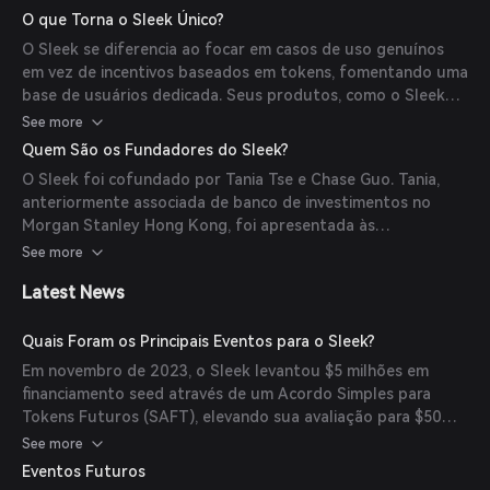
eficiente de dados e o gerenciamento de contatos, criando
O que Torna o Sleek Único?
poderosos grafos sociais on-chain. Além disso, o Sleek
O Sleek se diferencia ao focar em casos de uso genuínos
planeja lançar um mercado de conhecimento na primeira
em vez de incentivos baseados em tokens, fomentando uma
metade de 2024, permitindo que especialistas tokenizem
base de usuários dedicada. Seus produtos, como o Sleek
seu conhecimento em ativos acessíveis.
Card, já facilitaram mais de 300.000 conexões e
See more
impulsionaram mais de 60 eventos globais. O próximo
Quem São os Fundadores do Sleek?
mercado de conhecimento visa capacitar especialistas a
O Sleek foi cofundado por Tania Tse e Chase Guo. Tania,
monetizar diretamente seu conhecimento com
anteriormente associada de banco de investimentos no
consumidores.
Morgan Stanley Hong Kong, foi apresentada às
criptomoedas por meio de uma transação única envolvendo
See more
USDC. Chase atuou como Diretor de Investimentos na
Latest News
Binance Labs, liderando investimentos em cripto incluindo
LayerZero Labs e Planetarium. Ele é um usuário ativo de
aplicações DeFi e CeFi desde 2017 e trabalhou
Quais Foram os Principais Eventos para o Sleek?
anteriormente na Blackstone cobrindo ativos reais.
Em novembro de 2023, o Sleek levantou $5 milhões em
financiamento seed através de um Acordo Simples para
Tokens Futuros (SAFT), elevando sua avaliação para $50
milhões. Os investidores incluíram Binance Labs, Shima
See more
Capital, Spartan Group, Symbolic Capital, MarketAcross e
Eventos Futuros
Big Brain Holdings.