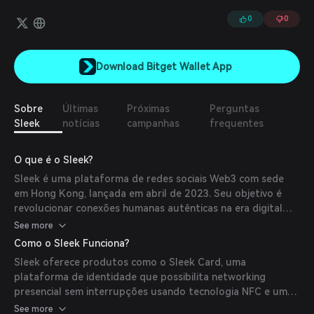
conhecimento que será lançado na primeira metade de 2024.
Sleek é uma plataforma de identidade para networking fluido em
0
0
encontros presenciais. Os cartões NFC da Sleek e os robôs de
mensagens automatizadas reúnem as identidades coletivas dos
usuários com um único toque, facilitando mais de 300.000
Download Bitget Wallet App
conexões e apoiando mais de 60 eventos globais. O marketplace
de conhecimento da Sleek facilita a descoberta de especialistas
em diversas áreas que podem monetizar sua expertise
Sobre
Últimas
Próximas
Perguntas
diretamente com os consumidores.
Sleek
notícias
campanhas
frequentes
O que é o Sleek?
Sleek é uma plataforma de redes sociais Web3 com sede
em Hong Kong, lançada em abril de 2023. Seu objetivo é
revolucionar conexões humanas autênticas na era digital
simplificando o networking e promovendo a economia de
See more
propriedade por meio de mídias sociais alimentadas por
Como o Sleek Funciona?
blockchain.
Sleek oferece produtos como o Sleek Card, uma
plataforma de identidade que possibilita networking
presencial sem interrupções usando tecnologia NFC e um
bot de mensagens proprietário. Isso facilita a captura
See more