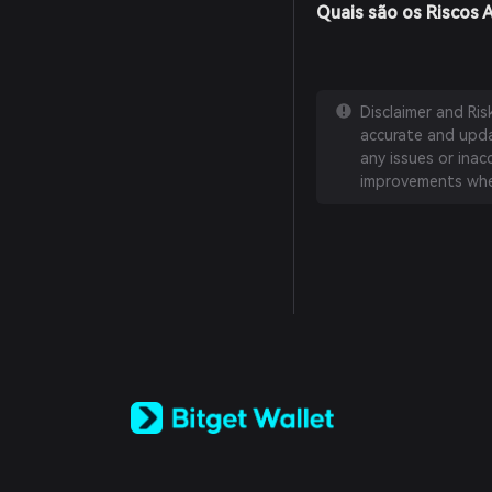
Quais são os Riscos 
Disclaimer and Ri
accurate and updat
any issues or inac
improvements whe
English
日本語
Tiếng Việt
Русский
Español (Latinoamérica)
Türkçe
Italiano
Français