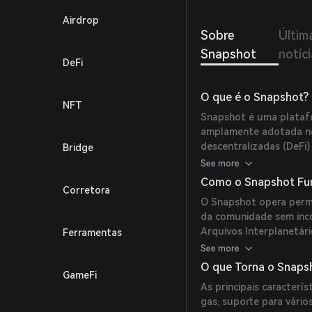
Airdrop
Sobre
Últim
Snapshot
notíc
DeFi
O que é o Snapshot?
NFT
Snapshot é uma platafo
amplamente adotada no
descentralizadas (DeFi)
Bridge
transparente e acessív
See more
criem e votem em propo
Como o Snapshot Fu
Corretora
proporcionando uma exp
O Snapshot opera perm
das propostas quanto p
da comunidade sem inco
Arquivos Interplanetári
Ferramentas
o poder de voto a dados
See more
Os usuários conectam s
O que Torna o Snaps
GameFi
para participar das vo
As principais caracter
quantidade de tokens 
gas, suporte para vári