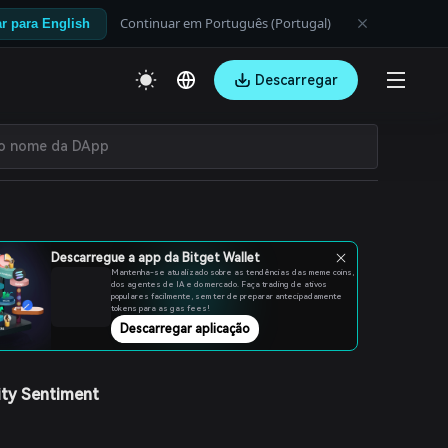
Continuar em Português (Portugal)
r para English
Descarregar
Descarregue a app da Bitget Wallet
Mantenha-se atualizado sobre as tendências das meme coins,
dos agentes de IA e do mercado. Faça trading de ativos
populares facilmente, sem ter de preparar antecipadamente
tokens para as gas fees!
Descarregar aplicação
ty Sentiment