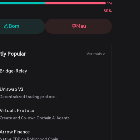
50%
Bom
Mau
tly Popular
Ver mais >
Bridge-Relay
Uniswap V3
Decentralized trading protocol
Virtuals Protocol
Create and Co-own Onchain AI Agents .
Arrow Finance
Native CDP on Robinhood Chain