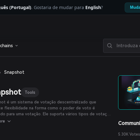
uês (Portugal)
. Gostaria de mudar para
English
?
Muda
chains
›
Snapshot
apshot
Tools
hot é um sistema de votação descentralizado que
e flexibilidade na forma como o poder de voto é
ado para uma votação. Ele suporta vários tipos de votação
tender às necessidades das organizações. Criar
ore
Communi
tas e votar no Snapshot é fácil de usar e não requer
ois o processo é realizado fora da cadeia (off-chain).
5.30K Votes