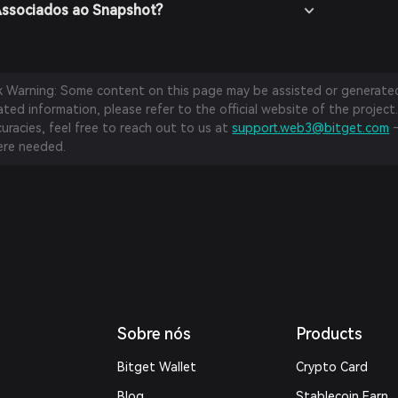
Associados ao Snapshot?
sk Warning: Some content on this page may be assisted or generated 
ed information, please refer to the official website of the project.
curacies, feel free to reach out to us at
support.web3@bitget.com
—
re needed.
Sobre nós
Products
Bitget Wallet
Crypto Card
Blog
Stablecoin Earn