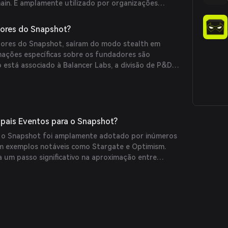
hain. É amplamente utilizado por organizações
adas (DAOs), protocolos DeFi e projetos de NFT
munidades nos processos de tomada de decisão sem
ores do Snapshot?
ansação.
dores do Snapshot, saíram do modo stealth em
ações específicas sobre os fundadores são
o está associado à Balancer Labs, a divisão de P&D
 e plataforma de negociação automatizada Balancer.
ipais Eventos para o Snapshot?
 o Snapshot foi amplamente adotado por inúmeros
om exemplos notáveis como Stargate e Optimism.
 um passo significativo na aproximação entre
rmitindo uma governança mais inclusiva.