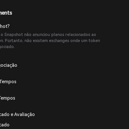
ments
hot?
 o Snapshot não anunciou planos relacionados ao
n. Portanto, não existem exchanges onde um token
gociado.
gociação
 Tempos
 Tempos
cado e Avaliação
rcado