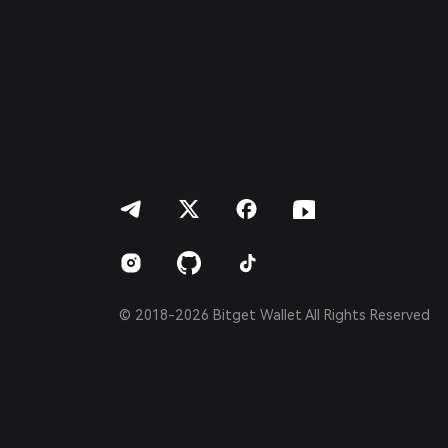
Deutsch
简体中文
繁體中文
Português (Portugal)
Bahasa Indonesia
ภาษาไทย
العربية
हिन्दी
বাংলা
Español
Português (Brasil)
Español (Argentina)
© 2018-2026 Bitget Wallet All Rights Reserved