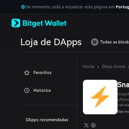
English
De momento, está a visualizar esta página em
Portug
日本語
Tiếng Việt
Русский
Español (Latinoamérica)
Türkçe
Italiano
Loja de DApps
Todas as block
Français
Deutsch
简体中文
繁體中文
›
Home
DApp Home
Português (Portugal)
Favoritos
Bahasa Indonesia
ภาษาไทย
Sn
العربية
Histórico
हिन्दी
Snaps
বাংলা
oferec
calcul
Español
para a
Português (Brasil)
See m
propos
Español (Argentina)
DApps recomendadas
gas, p