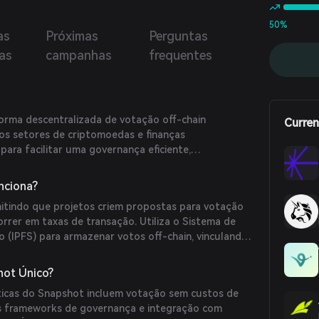
50%
as
Próximas
Perguntas
ias
campanhas
frequentes
rma descentralizada de votação off-chain
Curren
s setores de criptomoedas e finanças
 para facilitar uma governança eficiente,
el. Lançado em 2020, permite que os participantes
stas sem interagir diretamente com a blockchain,
nciona?
eriência sem custos de gas tanto para os criadores
itindo que projetos criem propostas para votação
ara os eleitores.
rrer em taxas de transação. Utiliza o Sistema de
o (IPFS) para armazenar votos off-chain, vinculando
 on-chain para manter segurança e verificabilidade.
uas carteiras de criptomoedas ao site do Snapshot
hot Único?
tações, com o poder de voto determinado pela
ísticas do Snapshot incluem votação sem custos de
que possuem.
os frameworks de governança e integração com