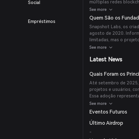
múltiplas redes blockc
Social
autônomas descentraliz
See more
para envolver suas co
Quem São os Fundad
Empréstimos
o ônus das taxas de tr
Snapshot Labs, os cria
agosto de 2020. Inform
limitadas, mas o projet
do gestor de portfólio
See more
Latest News
Quais Foram os Princ
Até setembro de 2025,
projetos e usuários, c
Essa adoção representa
usuários e projetos, pe
See more
Eventos Futuros
Último Airdrop
-